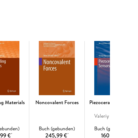
y, a comprehensive overview of an area where new
 larger scientific audience. Thus each review within
t topic and places it within the context of the
pments of the last 5 to 10 years should be
 the principles discussed. A description of the
 that have been used to provide the primary data
vered in detail elsewhere. The coverage need not be
eptual, concentrating on the new principles being
t a specialist in the area covered, to understand the
research directions in the area is welcomed. Review
 by the volume editors.
 Magnets and Related Phenomena. - Photofunctional
ng Materials
Noncovalent Forces
Piezoceramic Sensors
sity Materials. - Recognition of Anions. -
. - Molecular Catalysis of Rare Earth Elements. -
Valeriy Sharapov
ecular Design and Inorganic Biochemistry. -
organic Compounds.
gebunden)
Buch (gebunden)
Buch (gebunden)
,99 €
245,99 €
160,49 €
*
*
*