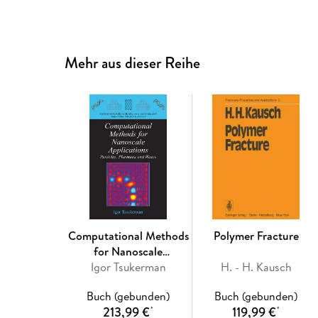
Mehr aus dieser Reihe
Computational Methods
Polymer Fracture
for Nanoscale
Igor Tsukerman
Applications
H. - H. Kausch
Buch (gebunden)
Buch (gebunden)
213,99 €
119,99 €
*
*