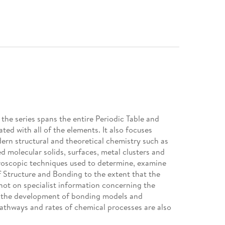
the series spans the entire Periodic Table and
ted with all of the elements. It also focuses
rn structural and theoretical chemistry such as
d molecular solids, surfaces, metal clusters and
troscopic techniques used to determine, examine
f Structure and Bonding to the extent that the
 not on specialist information concerning the
h the development of bonding models and
 pathways and rates of chemical processes are also
are thematic. The goal of each volume is to give the