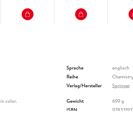
Sprache
englisch
Reihe
Chemistry
Verlag/Hersteller
Springer
 in color.
Gewicht
699 g
ISBN
97833193
ervice Center GmbH,
erg,
ure.com