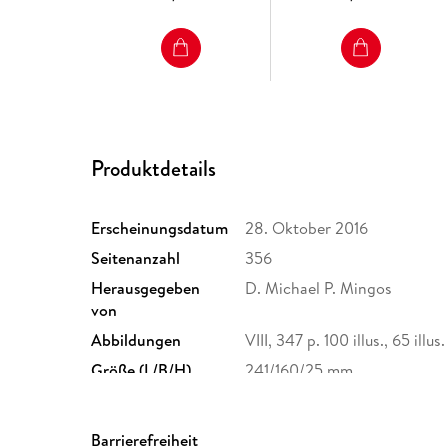
Produktdetails
Erscheinungsdatum
28. Oktober 2016
Seitenanzahl
356
Herausgegeben
D. Michael P. Mingos
von
Abbildungen
VIII, 347 p. 100 illus., 65 illus.
Größe (L/B/H)
241/160/25 mm
Herstelleradresse
Springer Nature Customer S
Europaplatz 3, 69115 Heidelb
Barrierefreiheit
ProductSafety@springernat