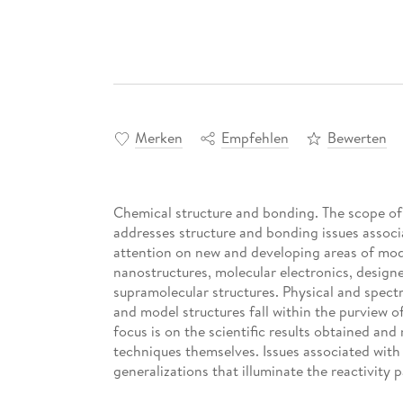
Merken
Empfehlen
Bewerten
Chemical structure and bonding. The scope of 
addresses structure and bonding issues associa
attention on new and developing areas of mode
nanostructures, molecular electronics, designe
supramolecular structures. Physical and spec
and model structures fall within the purview o
focus is on the scientific results obtained and
techniques themselves. Issues associated wit
generalizations that illuminate the reactivity
relevant. The individual volumes in the series 