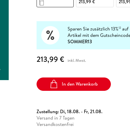
Fremdsprachige Bücher
213,99 €
213,9
n Lernhilfen
 Jugendbücher
eiber
Hörbuch Downloads im Bundle
cher
 Vergleich
 Puzzlezubehör
Lernen
New Adult
STABILO
Taschenbücher
hilfen
hriller
 Backen
er
lender
Ratgeber
op
hriller
Romance
Sparen Sie zusätzlich 13%
auf 
12
Sachbücher
Artikel mit dem Gutscheincode
precher:innen
SOMMER13
Science Fiction
Fremdsprachige Bücher
213,99 €
inkl. Mwst.
In den Warenkorb
Zustellung:
Di, 18.08. - Fr, 21.08.
Versand in 7 Tagen
Versandkostenfrei