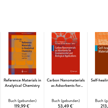
reader, whether at a university or in industr
insights are emerging that are of interest to a
the volume critically surveys one aspect of tha
volume as a whole. The most significant develo
presented using selected examples to illustrate
physical basis of the experimental techniques
may also be appropriate, if it has not been co
exhaustive in data, but should rather be conc
developed that will allow the reader, who is no
data presented. Discussion of possible future 
articles for the individual volumes are invited
Inhaltsverzeichnis
Fullerene Based Materials. - Single Molecule
Reference Materials in
Carbon Nanomaterials
Self-heali
Transition Metal Complexes. - High Energy Den
Analytical Chemistry
as Adsorbents for
Functional Phthalocyanine Molecular Materials
Environmental and
Electron Density and Chemical Bonding. - Mol
Biological Applications
Optical Spectra and Chemical Bonding in In
Buch (gebunden)
Buch (gebunden)
Buch (
119,99 €
53,49 €
213
*
*