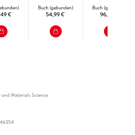
gebunden)
Buch (gebunden)
Buch (gebunden)
,49 €
54,99 €
96,49 €
*
*
*
 and Materials Science
346354