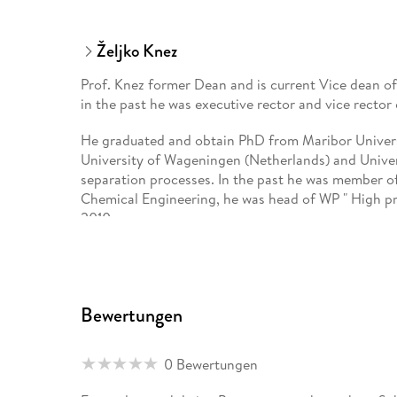
Željko Knez
Prof. Knez former Dean and is current Vice dean o
in the past he was executive rector and vice rector 
He graduated and obtain PhD from Maribor Univers
University of Wageningen (Netherlands) and Univers
separation processes. In the past he was member o
Chemical Engineering, he was head of WP " High p
2010.
Prof. Knez established the high-pressure laborator
working on separation processes and product desig
Bewertungen
pilot plant was built in Technology park in year 
today cca. 400 t per year of concentrated nature a
his spin off company he acts as a consultant of man
0 Bewertungen
world-wide. Prof Knez has published more than 366 s
chapters in books and 26 patents.