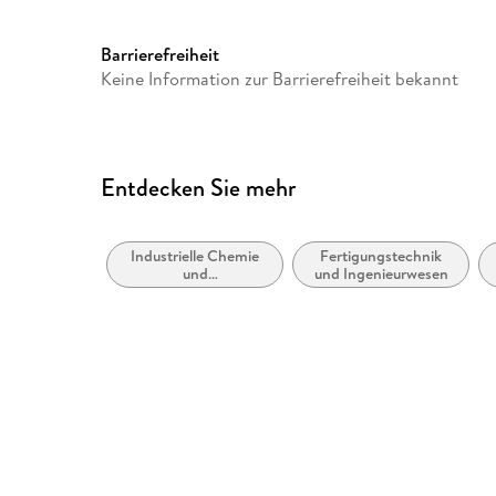
Europaplatz 3, 69115 Heidelb
ProductSafety@springernat
Barrierefreiheit
Keine Information zur Barrierefreiheit bekannt
Entdecken Sie mehr
Industrielle Chemie
Fertigungstechnik
und
und Ingenieurwesen
Chemietechnologie