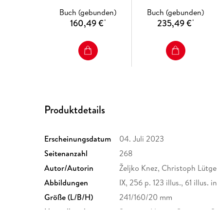
Buch (gebunden)
Buch (gebunden)
160,49 €
235,49 €
*
*
Produktdetails
Erscheinungsdatum
04. Juli 2023
Seitenanzahl
268
Autor/Autorin
Željko Knez, Christoph Lütge
Abbildungen
IX, 256 p. 123 illus., 61 illus. i
Größe (L/B/H)
241/160/20 mm
Herstelleradresse
Springer Nature Customer S