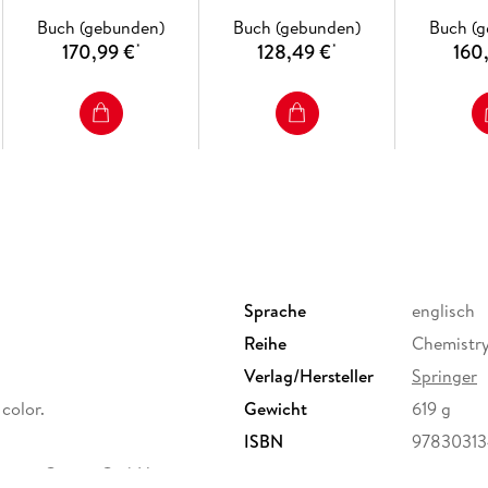
Buch (gebunden)
Buch (gebunden)
Buch (
170,99 €
128,49 €
160
*
*
Sprache
englisch
Reihe
Chemistry
Verlag/Hersteller
Springer
n color.
Gewicht
619 g
ISBN
9783031
ervice Center GmbH,