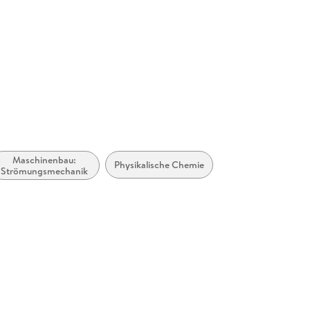
erg,
ure.com
Maschinenbau:
Physikalische Chemie
Strömungsmechanik