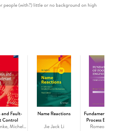
r people (with?) little or no background on high
information on how some foodstuffs, medicals,
chnologies.
ndamental data, how to measure them and how to
same time, it also serves as a textbook for students.
al and Supercritical Fluids? . - Industrial scale
strial scale applications: Reaction-based processes.
pilot and production scale. - Safety and control in
onclusion and future perspectives.
 and Fault-
Name Reactions
Fundamentals of Food
t Control
Process Engineering
Mogens Blanke, Michel Kinnaert, Jan Lunze, Marcel Staroswiecki
Jie Jack Li
Romeo T. Toledo