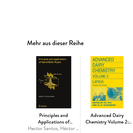
Mehr aus dieser Reihe
Principles and
Advanced Dairy
Applications of
Chemistry Volume 2:
NanoMEMS Physics
Hector Santos, Héctor J. De Los Santos
Lipids.Vol.2