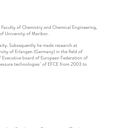
f Faculty of Chemistry and Chemical Engineering,
of University of Maribor.
ity. Subsequently he made research at
ity of Erlangen (Germany) in the field of
f Executive board of European Federation of
ressure technologies" of EFCE from 2003 to
y in year 1985 and today there are 30 researchers
n. He has issued two patents on his name and a
1999 and company with 70 employees and produces
ntioxidative substances (export 99. 99 %). With
y industrial projects on high pressure plants
cientific articles and review articles, 29