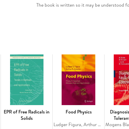
The book is written so it may be understood fo
pressure process technology. It will provide 
polymers are produced using high pressure te
The book demonstrates the importance of fu
apply them to design industrial plants. At the 
Inhaltsverzeichnis
Introduction. - What are properties of Subcritic
applications, Physical-based processes. - Indu
- Design of high pressure plants for research, 
high pressure plant design and operation. - C
EPR of Free Radicals in
Food Physics
Diagnosis
Solids
Toleran
Ludger Figura, Arthur A. Teixeira