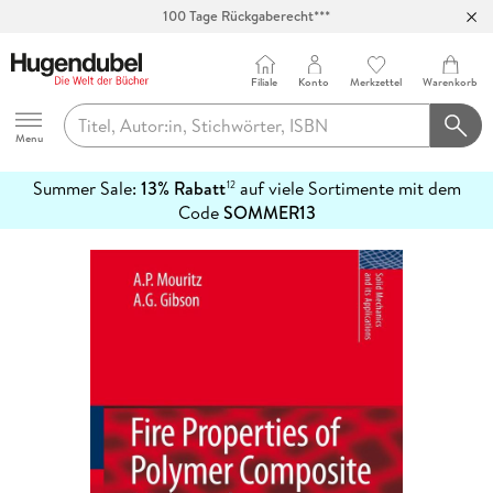
Abholung in über 100 Filialen
Filiale
Konto
Merkzettel
Warenkorb
Hugendubel
Menu
Summer Sale:
13% Rabatt
auf viele Sortimente mit dem
12
mehr
Code
SOMMER13
erfahren