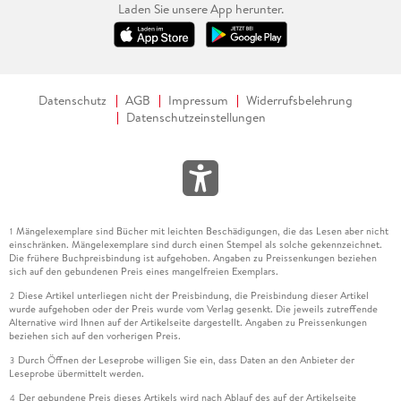
Laden Sie unsere App herunter.
Datenschutz
AGB
Impressum
Widerrufsbelehrung
Datenschutzeinstellungen
Mängelexemplare sind Bücher mit leichten Beschädigungen, die das Lesen aber nicht
1
einschränken. Mängelexemplare sind durch einen Stempel als solche gekennzeichnet.
Die frühere Buchpreisbindung ist aufgehoben. Angaben zu Preissenkungen beziehen
sich auf den gebundenen Preis eines mangelfreien Exemplars.
Diese Artikel unterliegen nicht der Preisbindung, die Preisbindung dieser Artikel
2
wurde aufgehoben oder der Preis wurde vom Verlag gesenkt. Die jeweils zutreffende
Alternative wird Ihnen auf der Artikelseite dargestellt. Angaben zu Preissenkungen
beziehen sich auf den vorherigen Preis.
Durch Öffnen der Leseprobe willigen Sie ein, dass Daten an den Anbieter der
3
Leseprobe übermittelt werden.
Der gebundene Preis dieses Artikels wird nach Ablauf des auf der Artikelseite
4