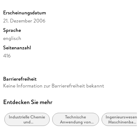
Fire Safety Regulations. - Fire Tests for Composites. - Health
Hazards of Composites in Fire.
Erscheinungsdatum
21. Dezember 2006
Sprache
englisch
Seitenanzahl
416
Reihe
Chemistry and Material Science (R0)
Barrierefreiheit
Autor/Autorin
Keine Information zur Barrierefreiheit bekannt
A. G. Gibson, A. P. Mouritz
Verlag/Hersteller
Entdecken Sie mehr
Springer
Industrielle Chemie
Technische
Ingenieurswesen,
Abbildungen
und
Anwendung von
Maschinenbau
XII, 401 p.
Chemietechnologie
Polymeren und
allgemein
Verbundwerkstoffen
Gewicht