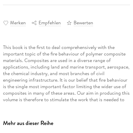
Merken
Empfehlen
Bewerten
This book is the first to deal comprehensively with the
important topic of the fire behaviour of polymer composite
materials. Composites are used in a diverse range of
applications, including land and marine transport, aerospace,
the chemical industry, and most branches of civil
engineering infrastructure. It is our belief that fire behaviour
is the single most important factor limiting the wider use of
composites in many of these areas. Our aim in producing this
volume is therefore to stimulate the work that is needed to
overcome this fundamental problem. The first step in such a
journey is, of course, to summarise what is presently known,
which is what we have attempted here. This book aims to be
Mehr aus dieser Reihe
an authoritative reference source. The book covers all of the
key issues on the behaviour of polymer composites in fire.