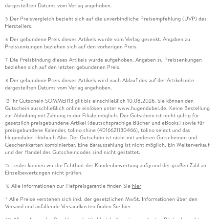
dargestellten Datums vom Verlag angehoben.
Der Preisvergleich bezieht sich auf die unverbindliche Preisempfehlung (UVP) des
5
Herstellers.
Der gebundene Preis dieses Artikels wurde vom Verlag gesenkt. Angaben zu
6
Preissenkungen beziehen sich auf den vorherigen Preis.
Die Preisbindung dieses Artikels wurde aufgehoben. Angaben zu Preissenkungen
7
beziehen sich auf den letzten gebundenen Preis.
Der gebundene Preis dieses Artikels wird nach Ablauf des auf der Artikelseite
8
dargestellten Datums vom Verlag angehoben.
Ihr Gutschein SOMMER13 gilt bis einschließlich 10.08.2026. Sie können den
12
Gutschein ausschließlich online einlösen unter www.hugendubel.de. Keine Bestellung
zur Abholung mit Zahlung in der Filiale möglich. Der Gutschein ist nicht gültig für
gesetzlich preisgebundene Artikel (deutschsprachige Bücher und eBooks) sowie für
preisgebundene Kalender, tolino shine (4016621130466), tolino select und das
Hugendubel Hörbuch Abo. Der Gutschein ist nicht mit anderen Gutscheinen und
Geschenkkarten kombinierbar. Eine Barauszahlung ist nicht möglich. Ein Weiterverkauf
und der Handel des Gutscheincodes sind nicht gestattet.
Leider können wir die Echtheit der Kundenbewertung aufgrund der großen Zahl an
15
Einzelbewertungen nicht prüfen.
Alle Informationen zur Tiefpreisgarantie finden Sie
hier
16
Alle Preise verstehen sich inkl. der gesetzlichen MwSt. Informationen über den
*
Versand und anfallende Versandkosten finden Sie
hier