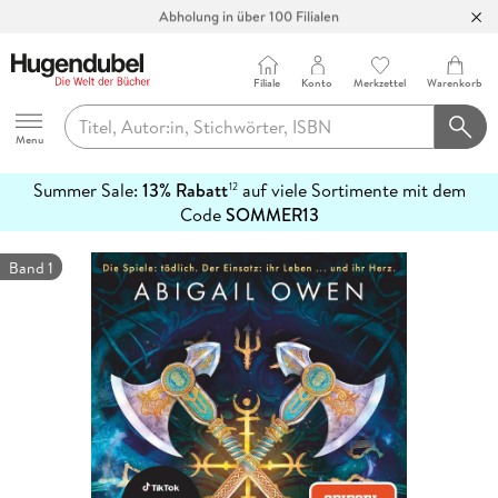
Abholung in über 100 Filialen
Filiale
Konto
Merkzettel
Warenkorb
Hugendubel
Menu
Summer Sale:
13% Rabatt
auf viele Sortimente mit dem
12
mehr
Code
SOMMER13
erfahren
Band 1