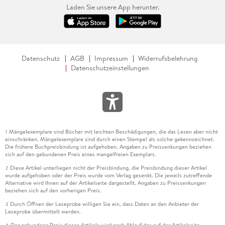
Laden Sie unsere App herunter.
Datenschutz
AGB
Impressum
Widerrufsbelehrung
Datenschutzeinstellungen
Mängelexemplare sind Bücher mit leichten Beschädigungen, die das Lesen aber nicht
1
einschränken. Mängelexemplare sind durch einen Stempel als solche gekennzeichnet.
Die frühere Buchpreisbindung ist aufgehoben. Angaben zu Preissenkungen beziehen
sich auf den gebundenen Preis eines mangelfreien Exemplars.
Diese Artikel unterliegen nicht der Preisbindung, die Preisbindung dieser Artikel
2
wurde aufgehoben oder der Preis wurde vom Verlag gesenkt. Die jeweils zutreffende
Alternative wird Ihnen auf der Artikelseite dargestellt. Angaben zu Preissenkungen
beziehen sich auf den vorherigen Preis.
Durch Öffnen der Leseprobe willigen Sie ein, dass Daten an den Anbieter der
3
Leseprobe übermittelt werden.