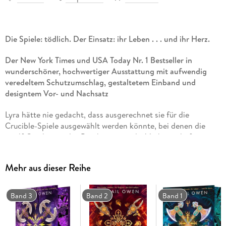
Die Spiele: tödlich. Der Einsatz: ihr Leben . . . und ihr Herz.
Der New York Times und USA Today Nr. 1 Bestseller in
wunderschöner, hochwertiger Ausstattung mit aufwendig
veredeltem Schutzumschlag, gestaltetem Einband und
designtem Vor- und Nachsatz
Lyra hätte nie gedacht, dass ausgerechnet sie für die
Crucible-Spiele ausgewählt werden könnte, bei denen die
zwölf Gottheiten des Pantheons um die Vorherrschaft
kämpfen. Doch ausgerechnet Hades, der geheimnisvolle
Gott der Schatten und der Unterwelt, beruft sie als seine
Mehr aus dieser Reihe
Championesse. Schon gar nicht hätte Lyra erwartet, dass
Hades so . . . sexy ist. Tatsächlich entsteht zwischen den
beiden eine unbestreitbare Nähe, je länger die Spiele
Band 3
Band 2
Band 1
andauern und je öfter Hades die Regeln für sie bricht. Denn
Hades spielt aus ganz eigenen Motiven - und die könnten für
Lyra in mehrfacher Hinsicht gefährlich werden . . .