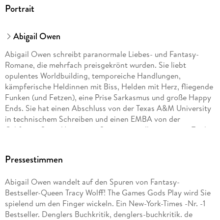
Portrait
Abigail Owen
Abigail Owen schreibt paranormale Liebes- und Fantasy-
Romane, die mehrfach preisgekrönt wurden. Sie liebt
opulentes Worldbuilding, temporeiche Handlungen,
kämpferische Heldinnen mit Biss, Helden mit Herz, fliegende
Funken (und Fetzen), eine Prise Sarkasmus und große Happy
Ends. Sie hat einen Abschluss von der Texas A&M University
in technischem Schreiben und einen EMBA von der
California State University, Sacramento. Ihre weiteren Titel
sind Ehefrau, Mutter, Star-Wars-Geek, ehemalige Wettkampf-
Fallschirmspringerin, AuDHD, Tabellenfanatikerin, Jeopardy-
Pressestimmen
Fan, Organisations-Guru, Klassische-Filme-Fan, Linguaphile,
Traum-Weltreisende und Schokoholic. Abigail wohnt derzeit
Abigail Owen wandelt auf den Spuren von Fantasy-
in Austin, Texas, mit ihrem eigenen, zum Verlieben
Bestseller-Queen Tracy Wolff! The Games Gods Play wird Sie
attraktiven Helden-Ehemann und ihren (meist)
spielend um den Finger wickeln. Ein New-York-Times -Nr. -1
engelsgleichen Teenagern und geliebten Haustieren.
Bestseller. Denglers Buchkritik, denglers-buchkritik. de