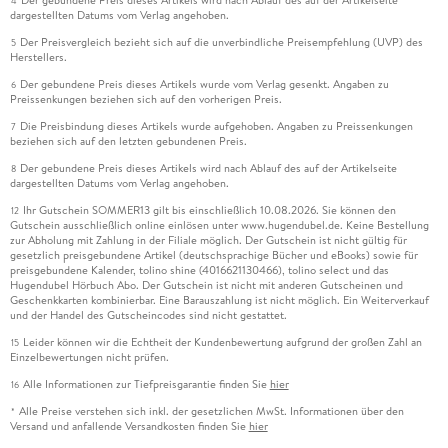
Der gebundene Preis dieses Artikels wird nach Ablauf des auf der Artikelseite
4
dargestellten Datums vom Verlag angehoben.
Der Preisvergleich bezieht sich auf die unverbindliche Preisempfehlung (UVP) des
5
Herstellers.
Der gebundene Preis dieses Artikels wurde vom Verlag gesenkt. Angaben zu
6
Preissenkungen beziehen sich auf den vorherigen Preis.
Die Preisbindung dieses Artikels wurde aufgehoben. Angaben zu Preissenkungen
7
beziehen sich auf den letzten gebundenen Preis.
Der gebundene Preis dieses Artikels wird nach Ablauf des auf der Artikelseite
8
dargestellten Datums vom Verlag angehoben.
Ihr Gutschein SOMMER13 gilt bis einschließlich 10.08.2026. Sie können den
12
Gutschein ausschließlich online einlösen unter www.hugendubel.de. Keine Bestellung
zur Abholung mit Zahlung in der Filiale möglich. Der Gutschein ist nicht gültig für
gesetzlich preisgebundene Artikel (deutschsprachige Bücher und eBooks) sowie für
preisgebundene Kalender, tolino shine (4016621130466), tolino select und das
Hugendubel Hörbuch Abo. Der Gutschein ist nicht mit anderen Gutscheinen und
Geschenkkarten kombinierbar. Eine Barauszahlung ist nicht möglich. Ein Weiterverkauf
und der Handel des Gutscheincodes sind nicht gestattet.
Leider können wir die Echtheit der Kundenbewertung aufgrund der großen Zahl an
15
Einzelbewertungen nicht prüfen.
Alle Informationen zur Tiefpreisgarantie finden Sie
hier
16
Alle Preise verstehen sich inkl. der gesetzlichen MwSt. Informationen über den
*
Versand und anfallende Versandkosten finden Sie
hier