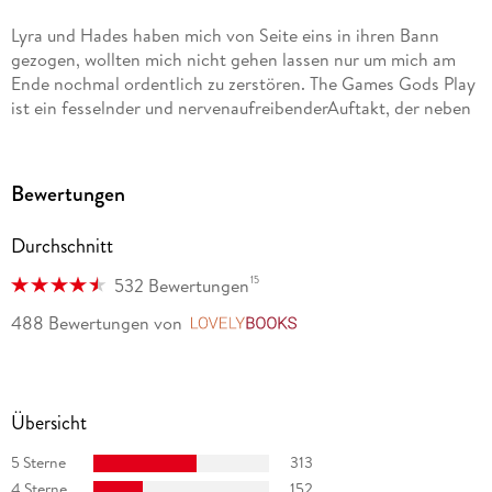
Lyra und Hades haben mich von Seite eins in ihren Bann
gezogen, wollten mich nicht gehen lassen nur um mich am
Ende nochmal ordentlich zu zerstören. The Games Gods Play
ist ein fesselnder und nervenaufreibenderAuftakt, der neben
Romantik auch sehr viel Action bietet. @read. about. it.
once, Instagram
Bewertungen
Ihr liebt tödliche Prüfungen, New Adult Romantasy und
griechische Mythologie dann schaut euch unbedingt diese
Durchschnitt
Reihe an. @neva_selectionbooks, Instagram
15
532 Bewertungen
Wie oben bereits vorweggenommen, war dieses Buch ein
488 Bewertungen
von
LovelyBooks
richtiges Highlight für mich und ich würde die Geschichte
jedem empfehlen, der griechische Mythologie mag. Und auch
denen, die es nicht mögen, denn dieses Buch würde euch
definitiv umstimmen. @lostinvelariss, Instagram
Übersicht
5 Sterne
313
4 Sterne
152