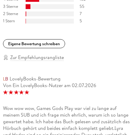
3 Sterne
55
2 Sterne
7
1 Stern
5
Eigene Bewertung schreiben
Zur Empfehlungsrangliste
LovelyBooks-Bewertung
Von Ein LovelyBooks-Nutzer
am
02.07.2026
Wow wow wow, Games Gods Play war viel zu lange auf
meinem SUB und ich frage mich ehrlich, warum ich so lange
gewartet habe. Ich habe das Buch gelesen und zusätzlich das
Hörbuch gehört und beides einfach komplett geliebt.Lyra
und Hades sind so ein faszinierendes Duo: stark, verletzlich,