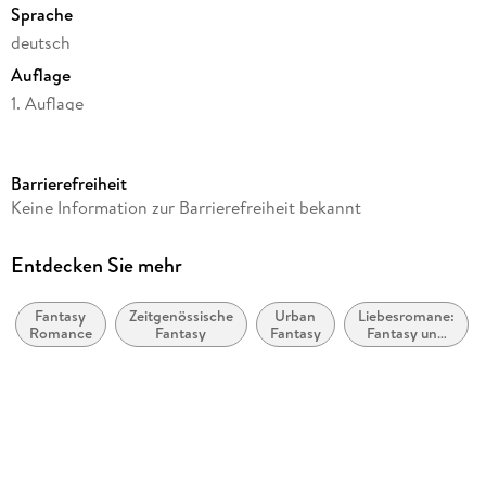
Sprache
deutsch
Auflage
1. Auflage
Seitenanzahl
704
Barrierefreiheit
Reihe
Keine Information zur Barrierefreiheit bekannt
Schattenverführt, 1
Autor/Autorin
Entdecken Sie mehr
Abigail Owen
Fantasy
Zeitgenössische
Urban
Liebesromane:
Übersetzung
Romance
Fantasy
Fantasy
Fantasy und
Julia Schwenk
paranormal
Verlag/Hersteller
dtv Verlagsgesellschaft
Originaltitel
The Games Gods Play (The Crucible #1)