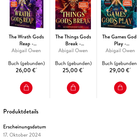
Eine epische Romantasy mit knisterndem Slow-Burn-Spice,
dramatischem Plot und einer faszinierenden Welt inspriert
von der griechischen Mythologie.
The Wrath Gods
The Things Gods
The Games Gods
Reap -
Break -
Play -
Schattenverführt
Abigail Owen
Schattenverführt
Abigail Owen
Schattenverführt
Abigail Owen
Alle Bände der Schattenverführt-Reihe:
Buch (gebunden)
Buch (gebunden)
Buch (gebunden)
Band 1: The Games Gods Play
26,00 €
25,00 €
29,00 €
*
*
*
Band 2: The Things Gods Break
Band 3: The Wrath Gods Reap
Die Bände sind nicht unabhängig voneinander lesbar.
Produktdetails
Erscheinungsdatum
17. Oktober 2024