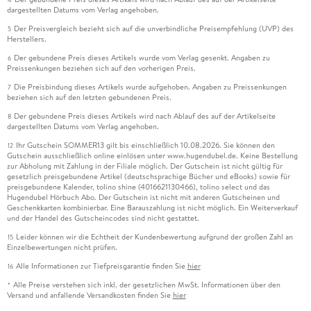
dargestellten Datums vom Verlag angehoben.
Der Preisvergleich bezieht sich auf die unverbindliche Preisempfehlung (UVP) des
5
Herstellers.
Der gebundene Preis dieses Artikels wurde vom Verlag gesenkt. Angaben zu
6
Preissenkungen beziehen sich auf den vorherigen Preis.
Die Preisbindung dieses Artikels wurde aufgehoben. Angaben zu Preissenkungen
7
beziehen sich auf den letzten gebundenen Preis.
Der gebundene Preis dieses Artikels wird nach Ablauf des auf der Artikelseite
8
dargestellten Datums vom Verlag angehoben.
Ihr Gutschein SOMMER13 gilt bis einschließlich 10.08.2026. Sie können den
12
Gutschein ausschließlich online einlösen unter www.hugendubel.de. Keine Bestellung
zur Abholung mit Zahlung in der Filiale möglich. Der Gutschein ist nicht gültig für
gesetzlich preisgebundene Artikel (deutschsprachige Bücher und eBooks) sowie für
preisgebundene Kalender, tolino shine (4016621130466), tolino select und das
Hugendubel Hörbuch Abo. Der Gutschein ist nicht mit anderen Gutscheinen und
Geschenkkarten kombinierbar. Eine Barauszahlung ist nicht möglich. Ein Weiterverkauf
und der Handel des Gutscheincodes sind nicht gestattet.
Leider können wir die Echtheit der Kundenbewertung aufgrund der großen Zahl an
15
Einzelbewertungen nicht prüfen.
Alle Informationen zur Tiefpreisgarantie finden Sie
hier
16
Alle Preise verstehen sich inkl. der gesetzlichen MwSt. Informationen über den
*
Versand und anfallende Versandkosten finden Sie
hier