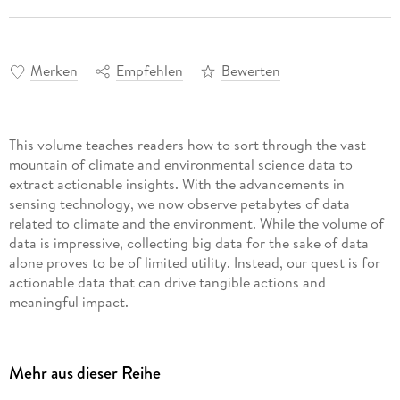
Merken
Empfehlen
Bewerten
This volume teaches readers how to sort through the vast
mountain of climate and environmental science data to
extract actionable insights. With the advancements in
sensing technology, we now observe petabytes of data
related to climate and the environment. While the volume of
data is impressive, collecting big data for the sake of data
alone proves to be of limited utility. Instead, our quest is for
actionable data that can drive tangible actions and
meaningful impact.
Yet, unearthing actionable insights from the accumulated big
data and delivering them to global stakeholders remains a
Mehr aus dieser Reihe
burgeoning field. Although traditional data mining struggles
to keep pace with data accumulation, scientific evolution has