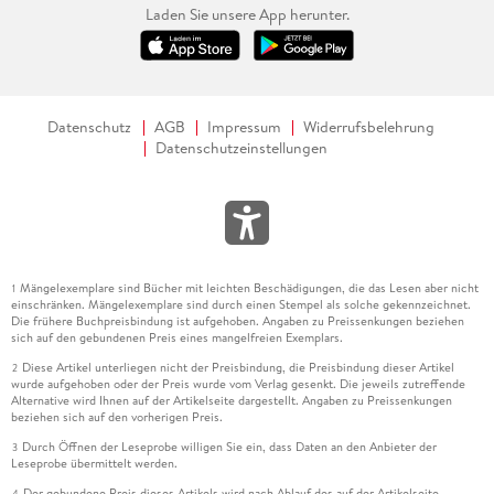
Laden Sie unsere App herunter.
Datenschutz
AGB
Impressum
Widerrufsbelehrung
Datenschutzeinstellungen
Mängelexemplare sind Bücher mit leichten Beschädigungen, die das Lesen aber nicht
1
einschränken. Mängelexemplare sind durch einen Stempel als solche gekennzeichnet.
Die frühere Buchpreisbindung ist aufgehoben. Angaben zu Preissenkungen beziehen
sich auf den gebundenen Preis eines mangelfreien Exemplars.
Diese Artikel unterliegen nicht der Preisbindung, die Preisbindung dieser Artikel
2
wurde aufgehoben oder der Preis wurde vom Verlag gesenkt. Die jeweils zutreffende
Alternative wird Ihnen auf der Artikelseite dargestellt. Angaben zu Preissenkungen
beziehen sich auf den vorherigen Preis.
Durch Öffnen der Leseprobe willigen Sie ein, dass Daten an den Anbieter der
3
Leseprobe übermittelt werden.
Der gebundene Preis dieses Artikels wird nach Ablauf des auf der Artikelseite
4