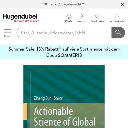
Abholung in über 100 Filialen
Filiale
Konto
Merkzettel
Warenkorb
Hugendubel
Menu
Summer Sale:
13% Rabatt
auf viele Sortimente mit dem
12
mehr
Code
SOMMER13
erfahren