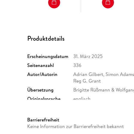
Produktdetails
Erscheinungsdatum
31. März 2025
Seitenanzahl
336
Autor/Autorin
Adrian Gilbert, Simon Adams
Reg G. Grant
Übersetzung
Brigitte Rüßmann & Wolfgan
Originalsprache
englisch
Abbildungen
Über 300 farbige Fotos und I
Größe (L/B/H)
237/201/25 mm
Barrierefreiheit
Herstelleradresse
Dorling Kindersley Verlag Gm
Keine Information zur Barrierefreiheit bekannt
Muenchen, produktsicherhe