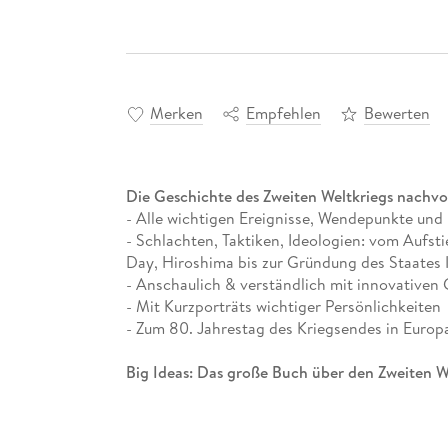
Merken
Empfehlen
Bewerten
Die Geschichte des Zweiten Weltkriegs nachvol
- Alle wichtigen Ereignisse, Wendepunkte und
- Schlachten, Taktiken, Ideologien: vom Aufst
Day, Hiroshima bis zur Gründung des Staates I
- Anschaulich & verständlich mit innovativen 
- Mit Kurzporträts wichtiger Persönlichkeiten
- Zum 80. Jahrestag des Kriegsendes in Europ
Big Ideas: Das große Buch über den Zweiten 
Welche Schlachten führten dazu, dass die Alli
Zweite Weltkrieg die zukünftige politische La
aus der DK Erfolgsreihe Big Ideas
führt durch 