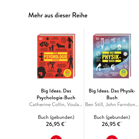
Mehr aus dieser Reihe
Big Ideas. Das
Big Ideas. Das Physik-
Psychologie-Buch
Buch
Catherine Collin, Voula Grand, Nigel Benson, Merrin Lazyan, Joannah Ginsburg Ganz
Ben Still, John Farndon, Tim Harris, Hilary Lamb, Jonathan OCallaghan
Buch (gebunden)
Buch (gebunden)
26,95 €
26,95 €
*
*