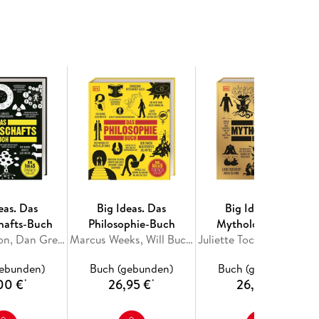
gsreich aufbereitet in informativen Texten und
as Buch fasst die wichtigsten Ereignisse und
n und erklärt Abläufe von Schlachten sowie
beteiligten Nationen berücksichtigt. Biografie-
sten Persönlichkeiten.
- Basiswissen zum Studieren, Informieren oder
eas. Das
Big Ideas. Das
Big Ideas. Das
hafts-Buch
Philosophie-Buch
Mythologie-Buch
John Farndon, Dan Green, Derek Harvey, Penny Johnson, Douglas Palmer
Marcus Weeks, Will Buckingham, Douglas Burnham, Clive Hill, Peter J. King
Juliette Tocino-Smith, Georgie Carroll, Mark Faulkner, Jacob Field, John Haywood
gebunden)
Buch (gebunden)
Buch (gebunden)
00 €
26,95 €
26,95 €
*
*
*