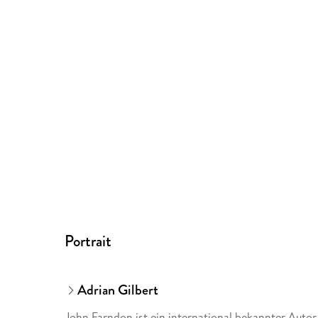
Portrait
Adrian Gilbert
John Farndon ist ein international bekannter Autor