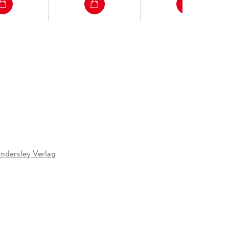
g
indersley Verlag
049905