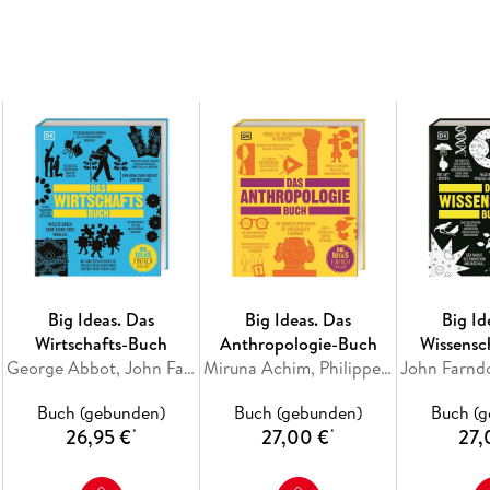
Ideologien und Folgen des Kriegs - abwechslun
anschaulichen Grafiken.
Von den 1930er-Jahren bis zum Staat Israel: D
Wendepunkte des Zweiten Weltkrieges zusamme
Taktiken und Technologien. Dabei werden alle 
Kästen liefern Informationen zu den
bedeutend
Der Zweite Weltkrieg fundiert und zugänglich 
Nachschlagen.
Dieses Buch ist Teil der Reihe "Big Ideas".
Big Ideas. Das
Big Ideas. Das
Big Id
Wirtschafts-Buch
Anthropologie-Buch
Wissensc
George Abbot, John Farndon, Frank Kennedy, James Meadway, Christopher Wallace
Miruna Achim, Philippe Blouin, Lara Braff, Stacey Camp, Philip Carr
Buch (gebunden)
Buch (gebunden)
Buch (
26,95 €
27,00 €
27,
*
*