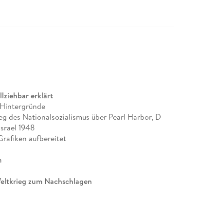
lziehbar erklärt
 Hintergründe
ieg des Nationalsozialismus über Pearl Harbor, D-
srael 1948
Grafiken aufbereitet
a
Weltkrieg zum Nachschlagen
ierten den Krieg gewinnen konnten? Wie hat der
ndschaft geformt?
Das innovative Nachschlagewerk
die historischen Hintergründe, Ursachen,