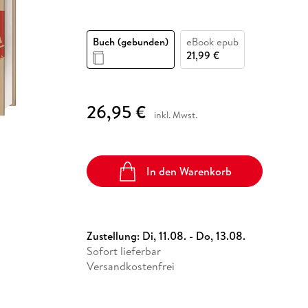
Fremdsprachige Bücher
n Lernhilfen
 Jugendbücher
eiber
Hörbuch Downloads im Bundle
cher
 Vergleich
 Puzzlezubehör
Lernen
New Adult
STABILO
Taschenbücher
hilfen
hriller
 Backen
er
lender
Ratgeber
Buch (gebunden)
eBook epub
op
21,99 €
hriller
Romance
Sachbücher
precher:innen
Science Fiction
26,95 €
inkl. Mwst.
Fremdsprachige Bücher
In den Warenkorb
Zustellung:
Di, 11.08. - Do, 13.08.
Sofort lieferbar
Versandkostenfrei