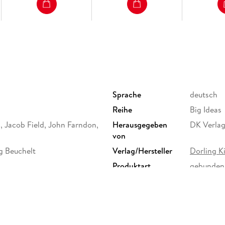
Sprache
deutsch
Reihe
Big Ideas
, Jacob Field, John Farndon,
Herausgegeben
DK Verla
von
g Beuchelt
Verlag/Hersteller
Dorling K
Produktart
gebunden
llustrationen
Gewicht
1104 g
ISBN
9783831
bH, Arnulfstr., 124, 80636
it@dk.com,