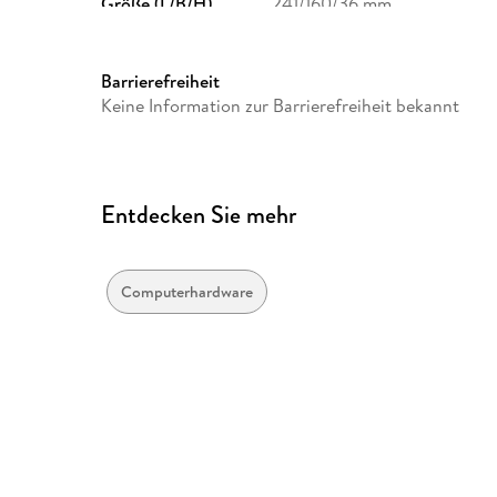
Größe (L/B/H)
241/160/36 mm
Herstelleradresse
Springer Nature Customer S
Europaplatz 3, 69115 Heidelb
Barrierefreiheit
ProductSafety@springernat
Keine Information zur Barrierefreiheit bekannt
Entdecken Sie mehr
Computerhardware