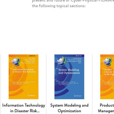
the following topical sections:
Part I: Human-centred Work Systems for the Op
Service Domains; AI-Driven Decision Support
Sustainable Supply Chains; Digital Twins and
Applications.
Part II: Smart Manufacturing Evolution: Integr
Circular and Collaborative Production System
Transformation for Sustainable Service Industr
Skills, Knowledge and Technologies for Human-
Experiential Learning in Engineering Educatio
centric, Resilient, and Sustainable Supply C
Management for Sustainable and Human-cente
the Value of Digital, Sustainable and Serviti
Part III: Digital Transformation Approaches i
in Manufacturing and Logistics: Exploring Digi
Enhancing the Value Creation Mechanisms of 
Information Technology
System Modeling and
Product
Platforms, Circular strategies, and Servitizatio
in Disaster Risk
Optimization
Managem