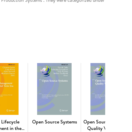
erator 4. 0/5. 0 in Manufacturing, Logistics, and
 and Human-AI Collaboration for Smart and
 AI for Dynamic Scheduling and Human-Centric
ating AI and the Digital Twin for Human-centric,
s; Human-centered Service Engineering and Digital
ies; Shaping Human Capital for Industry 5. 0:
centric, Resilient, and Sustainable Manufacturing;
n; Theoretical and Practical Advances in Human-
hain Management; Maintenance and Asset Lifecycle
red Production; Methods and Tools for Assessing
zed Offerings of Manufacturing Companies.
n Production and Management; Digital Technologies
tal Twin, IoT, and Additive Manufacturing;
Manufacturing Value Chains through Digital
 Lifecycle
Open Source Systems
Open Source Software:
n Principles.
ent in the
Quality Verification