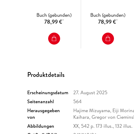
EUROCAST 2024
EUROCAST 2024
Buch (gebunden)
Buch (gebunden)
78,99 €
78,99 €
*
*
Produktdetails
Erscheinungsdatum
27. August 2025
Seitenanzahl
564
Herausgegeben
Hajime Mizuyama, Eiji Morin
von
Kaihara, Gregor von Ciemins
Abbildungen
XX, 542 p. 173 illus., 132 illus.