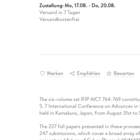
Zustellung:
Mo, 17.08. - Do, 20.08.
Versand in 7 Tagen
Versandkostenfrei
Merken
Empfehlen
Bewerten
The six-volume set IFIP AICT 764-769 constit
5. 7 International Conference on Advances 
held in Kamakura, Japan, from August 31st to
The 227 full papers presented in these procee
247 submissions, which cover a broad array o
present and future of Cyber-Physical-HUMAN 