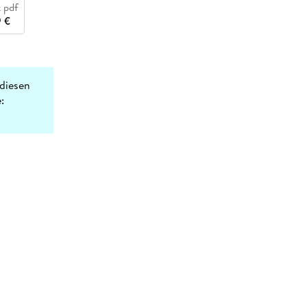
 pdf
 €
diesen
: