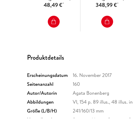
48,49 €
348,99 €
*
*
Produktdetails
Erscheinungsdatum
16. November 2017
Seitenanzahl
160
Autor/Autorin
Agata Bonenberg
Abbildungen
VI, 154 p. 89 illus., 48 illus. i
Größe (L/B/H)
241/160/13 mm
Herstelleradresse
Springer Nature Customer S
Europaplatz 3, 69115 Heidelb
ProductSafety@springernat