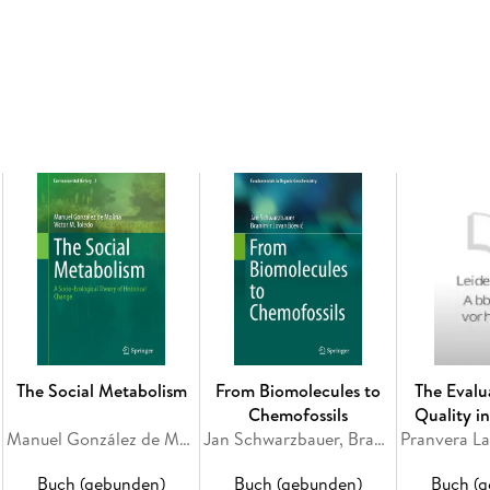
Inhaltsverzeichnis
Introduction. - Architectural Concept: Locatio
Communication and Public Space. - Strategies
of Mass Communication. - Cityscape: Dominant 
Designing the Living and Working Space of the 
media coverage. - Place Brand-Building: Infl
SpacesThrough Social Media. -Spatial Transfo
Developments in Genoa, Milan and Trento as an
in Response to Change in Socio-economic Sys
The Social Metabolism
From Biomolecules to
The Evalu
Chemofossils
Quality i
Manuel González de Molina, Víctor M. Toledo
Jan Schwarzbauer, Branimir Jovancicevic
Moss Biomo
Metals A
Buch (gebunden)
Buch (gebunden)
Buch (
Depo