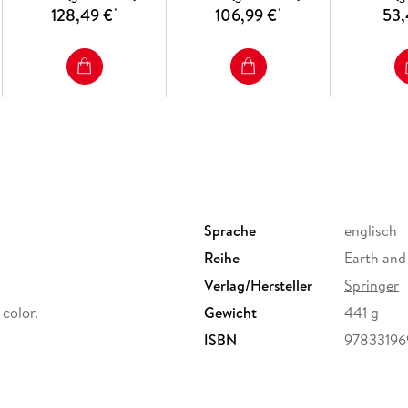
128,49 €
106,99 €
53,
*
*
Sprache
englisch
Reihe
Earth and
Verlag/Hersteller
Springer
n color.
Gewicht
441 g
ISBN
97833196
ervice Center GmbH,
erg,
ure.com