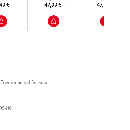
49 €
47,99 €
47,99 €
*
*
*
 Environmental Science
95419