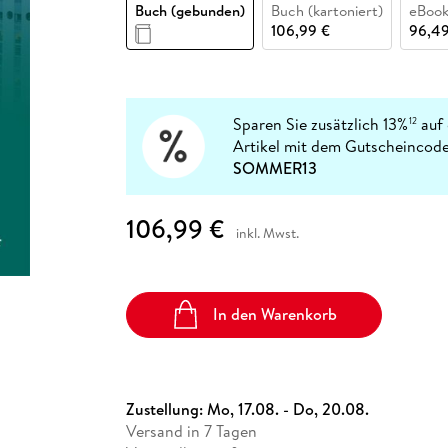
Fremdsprachige Bücher
Buch (gebunden)
Buch (kartoniert)
eBook
n Lernhilfen
 Jugendbücher
eiber
Hörbuch Downloads im Bundle
cher
 Vergleich
 Puzzlezubehör
Lernen
New Adult
STABILO
106,99 €
96,49
Taschenbücher
hilfen
hriller
 Backen
er
lender
Ratgeber
op
hriller
Romance
Sachbücher
Sparen Sie zusätzlich 13%
auf 
12
precher:innen
Artikel mit dem Gutscheincode
Science Fiction
SOMMER13
Fremdsprachige Bücher
106,99 €
inkl. Mwst.
In den Warenkorb
Zustellung:
Mo, 17.08. - Do, 20.08.
Versand in 7 Tagen