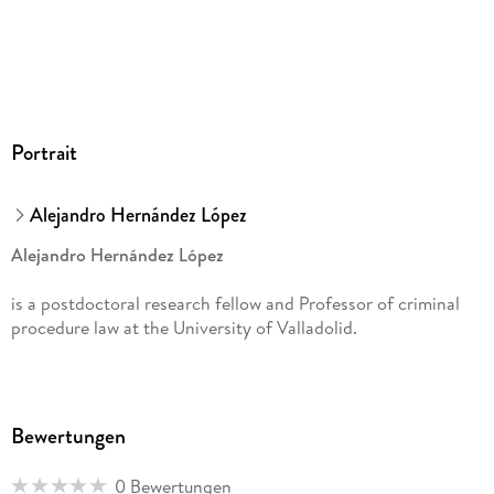
Chapter 6.
De Lege Ferenda
Model Proposals on Prevention and Settlement of Conflicts
of Criminal Jurisdiction:
Vertical Model
. - Vertical model proposal: general aspects. - Substitution of
framework decision 2009/948/JAI. - Regulation On transfer
Portrait
of proceedings. - El papel de Eurojust. - Judicial control.
Alejandro Hernández López
Alejandro Hernández López
is a postdoctoral research fellow and Professor of criminal
procedure law at the University of Valladolid.
Bewertungen
0 Bewertungen