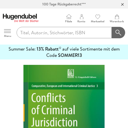
100 Tage Rückgaberecht***
Abholung in über 100 Filialen
Filiale
Konto
Merkzettel
Warenkorb
Hugendubel
Menu
Summer Sale:
13% Rabatt
auf viele Sortimente mit dem
12
mehr
Code
SOMMER13
erfahren