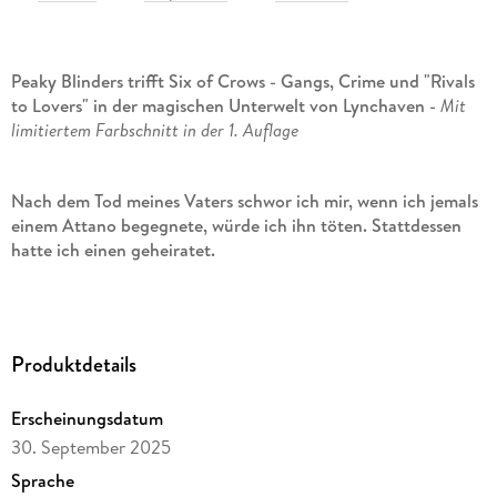
Peaky Blinders trifft Six of Crows - Gangs, Crime und "Rivals
to Lovers" in der magischen Unterwelt von Lynchaven -
Mit
limitiertem Farbschnitt in der 1. Auflage
Nach dem Tod meines Vaters schwor ich mir, wenn ich jemals
einem Attano begegnete, würde ich ihn töten. Stattdessen
hatte ich einen geheiratet.
Einst war Camilla die mächtigste Erbin der Stadt - bis ein
Attentat auf ihren Vater das Eisenbahnimperium ihrer Familie
in Trümmer legt. Milla ist bereit, alles zu tun, um es
Produktdetails
zurückzuerlangen - sogar den Meistbietenden heiraten. Als
ausgerechnet der Mann, der ihre Welt zerstört hat, anbietet,
Erscheinungsdatum
den Schuldenberg im Tausch gegen ihre Hand zu tilgen,
bleibt ihr keine andere Wahl, als einen Deal einzugehen.
30. September 2025
Sprache
Nicolai Attano verkörpert alles, wovor sie immer gewarnt