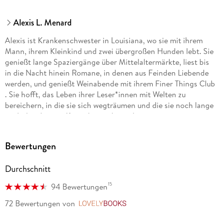
Alexis L. Menard
Alexis ist Krankenschwester in Louisiana, wo sie mit ihrem
Mann, ihrem Kleinkind und zwei übergroßen Hunden lebt. Sie
genießt lange Spaziergänge über Mittelaltermärkte, liest bis
in die Nacht hinein Romane, in denen aus Feinden Liebende
werden, und genießt Weinabende mit ihrem Finer Things Club
. Sie hofft, das Leben ihrer Leser*innen mit Welten zu
bereichern, in die sie sich wegträumen und die sie noch lange
nach dem letzten Kapitel mitnehmen können.
Doris Attwood ist Diplom-Übersetzerin. Nach ausgedehnten
Bewertungen
Reisen durch Neuseeland und Kanada nach ihrem Studium
arbeitet sie nun seit vielen Jahren als freiberufliche
Durchschnitt
Übersetzerin. Am liebsten übersetzt sie Kinderbücher und
YA-Romane, aber auch Filmuntertitel, Drehbücher und
15
94 Bewertungen
Reiseführer. In ihrer Freizeit liest sie gern, genießt auf
Trekking- und E-Bike-Touren mit ihrem Mann die Natur oder
72 Bewertungen
von
LovelyBooks
erkundet mit Freund*innen auf Städtetrips die nähere und