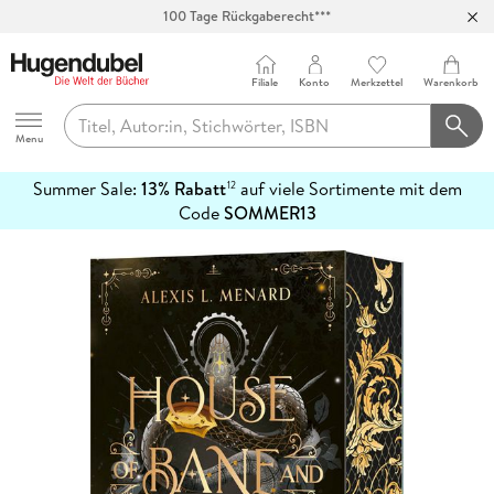
100 Tage Rückgaberecht***
Abholung in über 100 Filialen
Filiale
Konto
Merkzettel
Warenkorb
Hugendubel
Menu
Summer Sale:
13% Rabatt
auf viele Sortimente mit dem
12
mehr
Code
SOMMER13
erfahren