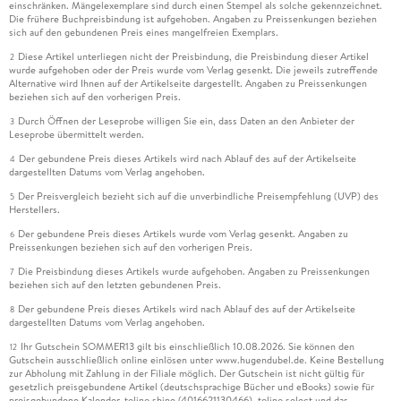
einschränken. Mängelexemplare sind durch einen Stempel als solche gekennzeichnet.
Die frühere Buchpreisbindung ist aufgehoben. Angaben zu Preissenkungen beziehen
sich auf den gebundenen Preis eines mangelfreien Exemplars.
Diese Artikel unterliegen nicht der Preisbindung, die Preisbindung dieser Artikel
2
wurde aufgehoben oder der Preis wurde vom Verlag gesenkt. Die jeweils zutreffende
Alternative wird Ihnen auf der Artikelseite dargestellt. Angaben zu Preissenkungen
beziehen sich auf den vorherigen Preis.
Durch Öffnen der Leseprobe willigen Sie ein, dass Daten an den Anbieter der
3
Leseprobe übermittelt werden.
Der gebundene Preis dieses Artikels wird nach Ablauf des auf der Artikelseite
4
dargestellten Datums vom Verlag angehoben.
Der Preisvergleich bezieht sich auf die unverbindliche Preisempfehlung (UVP) des
5
Herstellers.
Der gebundene Preis dieses Artikels wurde vom Verlag gesenkt. Angaben zu
6
Preissenkungen beziehen sich auf den vorherigen Preis.
Die Preisbindung dieses Artikels wurde aufgehoben. Angaben zu Preissenkungen
7
beziehen sich auf den letzten gebundenen Preis.
Der gebundene Preis dieses Artikels wird nach Ablauf des auf der Artikelseite
8
dargestellten Datums vom Verlag angehoben.
Ihr Gutschein SOMMER13 gilt bis einschließlich 10.08.2026. Sie können den
12
Gutschein ausschließlich online einlösen unter www.hugendubel.de. Keine Bestellung
zur Abholung mit Zahlung in der Filiale möglich. Der Gutschein ist nicht gültig für
gesetzlich preisgebundene Artikel (deutschsprachige Bücher und eBooks) sowie für
preisgebundene Kalender, tolino shine (4016621130466), tolino select und das