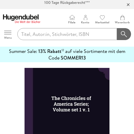
Abholung in über 100 Filialen
Filiale
Konto
Merkzettel
Warenkorb
Hugendubel
Menu
Summer Sale:
13% Rabatt
auf viele Sortimente mit dem
12
mehr
Code
SOMMER13
erfahren