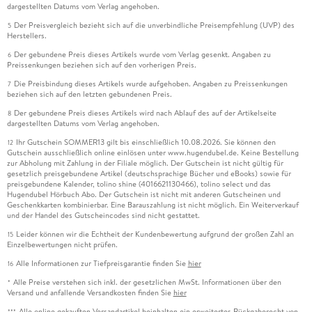
dargestellten Datums vom Verlag angehoben.
Der Preisvergleich bezieht sich auf die unverbindliche Preisempfehlung (UVP) des
5
Herstellers.
Der gebundene Preis dieses Artikels wurde vom Verlag gesenkt. Angaben zu
6
Preissenkungen beziehen sich auf den vorherigen Preis.
Die Preisbindung dieses Artikels wurde aufgehoben. Angaben zu Preissenkungen
7
beziehen sich auf den letzten gebundenen Preis.
Der gebundene Preis dieses Artikels wird nach Ablauf des auf der Artikelseite
8
dargestellten Datums vom Verlag angehoben.
Ihr Gutschein SOMMER13 gilt bis einschließlich 10.08.2026. Sie können den
12
Gutschein ausschließlich online einlösen unter www.hugendubel.de. Keine Bestellung
zur Abholung mit Zahlung in der Filiale möglich. Der Gutschein ist nicht gültig für
gesetzlich preisgebundene Artikel (deutschsprachige Bücher und eBooks) sowie für
preisgebundene Kalender, tolino shine (4016621130466), tolino select und das
Hugendubel Hörbuch Abo. Der Gutschein ist nicht mit anderen Gutscheinen und
Geschenkkarten kombinierbar. Eine Barauszahlung ist nicht möglich. Ein Weiterverkauf
und der Handel des Gutscheincodes sind nicht gestattet.
Leider können wir die Echtheit der Kundenbewertung aufgrund der großen Zahl an
15
Einzelbewertungen nicht prüfen.
Alle Informationen zur Tiefpreisgarantie finden Sie
hier
16
Alle Preise verstehen sich inkl. der gesetzlichen MwSt. Informationen über den
*
Versand und anfallende Versandkosten finden Sie
hier
Alle online gekauften Versandartikel beinhalten ein erweitertes Rückgaberecht von
***