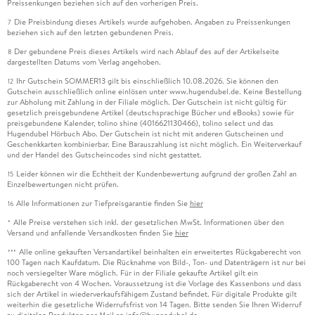
Preissenkungen beziehen sich auf den vorherigen Preis.
Die Preisbindung dieses Artikels wurde aufgehoben. Angaben zu Preissenkungen
7
beziehen sich auf den letzten gebundenen Preis.
Der gebundene Preis dieses Artikels wird nach Ablauf des auf der Artikelseite
8
dargestellten Datums vom Verlag angehoben.
Ihr Gutschein SOMMER13 gilt bis einschließlich 10.08.2026. Sie können den
12
Gutschein ausschließlich online einlösen unter www.hugendubel.de. Keine Bestellung
zur Abholung mit Zahlung in der Filiale möglich. Der Gutschein ist nicht gültig für
gesetzlich preisgebundene Artikel (deutschsprachige Bücher und eBooks) sowie für
preisgebundene Kalender, tolino shine (4016621130466), tolino select und das
Hugendubel Hörbuch Abo. Der Gutschein ist nicht mit anderen Gutscheinen und
Geschenkkarten kombinierbar. Eine Barauszahlung ist nicht möglich. Ein Weiterverkauf
und der Handel des Gutscheincodes sind nicht gestattet.
Leider können wir die Echtheit der Kundenbewertung aufgrund der großen Zahl an
15
Einzelbewertungen nicht prüfen.
Alle Informationen zur Tiefpreisgarantie finden Sie
hier
16
Alle Preise verstehen sich inkl. der gesetzlichen MwSt. Informationen über den
*
Versand und anfallende Versandkosten finden Sie
hier
Alle online gekauften Versandartikel beinhalten ein erweitertes Rückgaberecht von
***
100 Tagen nach Kaufdatum. Die Rücknahme von Bild-, Ton- und Datenträgern ist nur bei
noch versiegelter Ware möglich. Für in der Filiale gekaufte Artikel gilt ein
Rückgaberecht von 4 Wochen. Voraussetzung ist die Vorlage des Kassenbons und dass
sich der Artikel in wiederverkaufsfähigem Zustand befindet. Für digitale Produkte gilt
weiterhin die gesetzliche Widerrufsfrist von 14 Tagen. Bitte senden Sie Ihren Widerruf
zu digitalen Produkten per Mail an info@hugendubel.de.