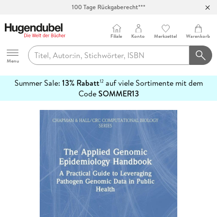
100 Tage Rückgaberecht***
Abholung in über 100 Filialen
Filiale
Konto
Merkzettel
Warenkorb
Hugendubel
Menu
Summer Sale:
13% Rabatt
auf viele Sortimente mit dem
12
mehr
Code
SOMMER13
erfahren