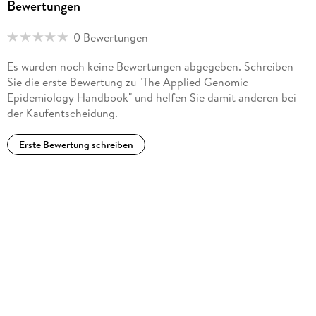
Bewertungen
evolution at both long- and short-term scales. Most of Gytis'
PhD and postdoctoral work focused on the genomic
0 Bewertungen
epidemiology of Ebola virus in West Africa and MERS
coronavirus in the Arabian Peninsula.
Es wurden noch keine Bewertungen abgegeben. Schreiben
Sie die erste Bewertung zu "The Applied Genomic
Epidemiology Handbook" und helfen Sie damit anderen bei
der Kaufentscheidung.
Erste Bewertung schreiben