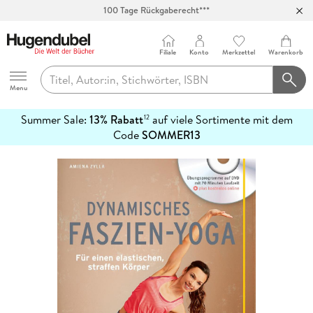
100 Tage Rückgaberecht***
Abholung in über 100 Filialen
Filiale
Konto
Merkzettel
Warenkorb
Hugendubel
Menu
Summer Sale:
13% Rabatt
auf viele Sortimente mit dem
12
mehr
Code
SOMMER13
erfahren