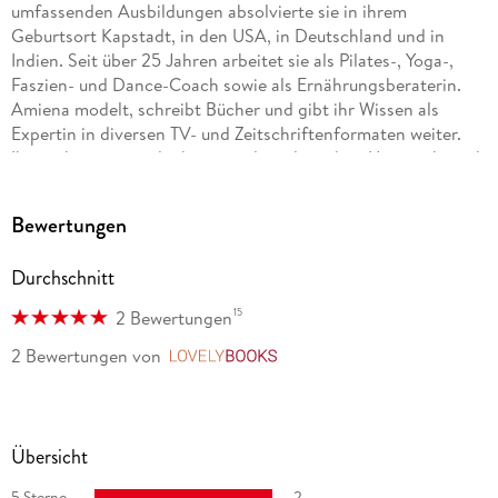
umfassenden Ausbildungen absolvierte sie in ihrem
Geburtsort Kapstadt, in den USA, in Deutschland und in
Indien. Seit über 25 Jahren arbeitet sie als Pilates-, Yoga-,
Faszien- und Dance-Coach sowie als Ernährungsberaterin.
Amiena modelt, schreibt Bücher und gibt ihr Wissen als
Expertin in diversen TV- und Zeitschriftenformaten weiter.
Ihren charmanten, lockeren und spielerischen Unterrichtsstil
kann man in Kursen in ihrem eigenen Studio in München
erleben, das auf Yoga, Pilates, Faszien und Barre-Workout
Bewertungen
spezialisiert ist, oder auch anhand aktueller Videos auf ihrem
YouTube-Channel. Neben einer von der Yoga-Alliance
Durchschnitt
anerkannten Yogalehrer-Ausbildung bietet Amiena auch für
das von ihr entwickelte Dynamische Faszien-Yoga eine
15
2 Bewertungen
Faszien-Yogalehrer-Ausbildung im In- und Ausland an.
Amiena ist ein absoluter Stadtmensch, sie liebt das urbane
2 Bewertungen
von
LovelyBooks
Leben und die immer wieder neue Inspiration, die ihr daraus
erwächst. www. amienaswerkstatt. de, www. youtube.
com/amienazylla
Übersicht
5 Sterne
2