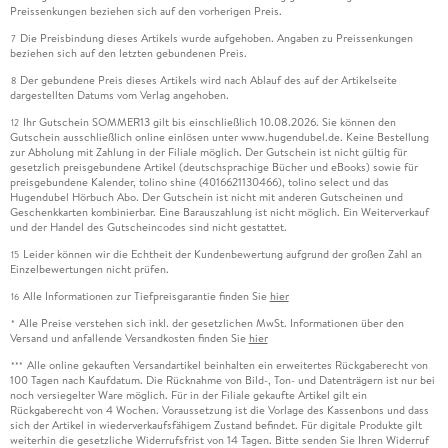
Preissenkungen beziehen sich auf den vorherigen Preis.
Die Preisbindung dieses Artikels wurde aufgehoben. Angaben zu Preissenkungen
7
beziehen sich auf den letzten gebundenen Preis.
Der gebundene Preis dieses Artikels wird nach Ablauf des auf der Artikelseite
8
dargestellten Datums vom Verlag angehoben.
Ihr Gutschein SOMMER13 gilt bis einschließlich 10.08.2026. Sie können den
12
Gutschein ausschließlich online einlösen unter www.hugendubel.de. Keine Bestellung
zur Abholung mit Zahlung in der Filiale möglich. Der Gutschein ist nicht gültig für
gesetzlich preisgebundene Artikel (deutschsprachige Bücher und eBooks) sowie für
preisgebundene Kalender, tolino shine (4016621130466), tolino select und das
Hugendubel Hörbuch Abo. Der Gutschein ist nicht mit anderen Gutscheinen und
Geschenkkarten kombinierbar. Eine Barauszahlung ist nicht möglich. Ein Weiterverkauf
und der Handel des Gutscheincodes sind nicht gestattet.
Leider können wir die Echtheit der Kundenbewertung aufgrund der großen Zahl an
15
Einzelbewertungen nicht prüfen.
Alle Informationen zur Tiefpreisgarantie finden Sie
hier
16
Alle Preise verstehen sich inkl. der gesetzlichen MwSt. Informationen über den
*
Versand und anfallende Versandkosten finden Sie
hier
Alle online gekauften Versandartikel beinhalten ein erweitertes Rückgaberecht von
***
100 Tagen nach Kaufdatum. Die Rücknahme von Bild-, Ton- und Datenträgern ist nur bei
noch versiegelter Ware möglich. Für in der Filiale gekaufte Artikel gilt ein
Rückgaberecht von 4 Wochen. Voraussetzung ist die Vorlage des Kassenbons und dass
sich der Artikel in wiederverkaufsfähigem Zustand befindet. Für digitale Produkte gilt
weiterhin die gesetzliche Widerrufsfrist von 14 Tagen. Bitte senden Sie Ihren Widerruf