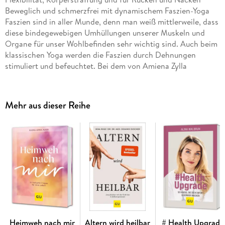
Beweglich und schmerzfrei mit dynamischem Faszien-Yoga
Faszien sind in aller Munde, denn man weiß mittlerweile, dass
diese bindegewebigen Umhüllungen unserer Muskeln und
Organe für unser Wohlbefinden sehr wichtig sind. Auch beim
klassischen Yoga werden die Faszien durch Dehnungen
stimuliert und befeuchtet. Bei dem von Amiena Zylla
entwickelten dynamischen Faszien-Yoga wird dies dadurch
verstärkt, dass wir angeregt werden, in den klassischen
Positionen mit verschiedenen Winkeln zu spielen. Da drehen
Mehr aus dieser Reihe
sich Hund und Katze in allen Richtungen und machen auch
mal kleine Sprünge und Federbewegungen. Auch
Gewichtsbälle und Faszienrollen werden eingesetzt, um
verfilzte Faszien wieder in Schwung zu bringen. Das hilft sehr
gut bei Rücken- und Nackenschmerzen, die oft von einem
schlecht versorgten Fasziengewebe geschuldet sind. Und was
das Ganze noch attraktiver macht: Faszien-Yoga verjüngt,
indem es das Gewebe strafft und unschönen Dellen oder
Cellulite entgegenwirkt. Wer die positiven Wirkungen des
Trainings noch unterstützen möchte, für den gibt es
außerdem noch ein paar Rezepte und
Heimweh nach mir
Altern wird heilbar
# Health Upgrade