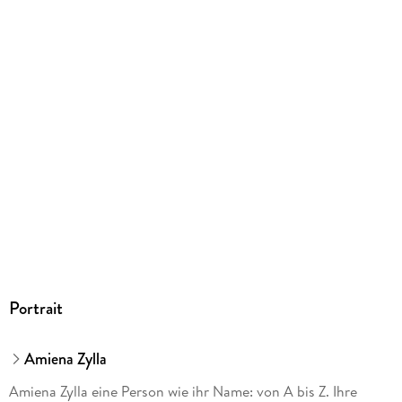
ISBN
9783833847578
Herstelleradresse
GRÄFE UND UNZER VERLAG GmbH, Grillparzerstraße 8,
81675 München, hallo@gu.de
Portrait
Amiena Zylla
Amiena Zylla eine Person wie ihr Name: von A bis Z. Ihre