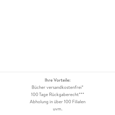
Ideen und Wendungen hinzukommen, mit denen ich nicht
gerechnet habe. Und immer wieder hab ich zwischendurch so
einen Aha-Effekt, wenn Bezug auf frühere Geschehnisse
genommen wird. Ein was-bisher-geschah zu Beginn hilft,
leichter in die Handlung reinzufinden.
Ihre Vorteile:
Bücher versandkostenfrei*
100 Tage Rückgaberecht***
Abholung in über 100 Filialen
uvm.