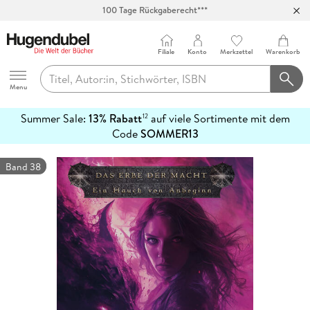
100 Tage Rückgaberecht***
Abholung in über 100 Filialen
Filiale
Konto
Merkzettel
Warenkorb
Hugendubel
Menu
Summer Sale:
13% Rabatt
auf viele Sortimente mit dem
12
mehr
Code
SOMMER13
erfahren
Band 38