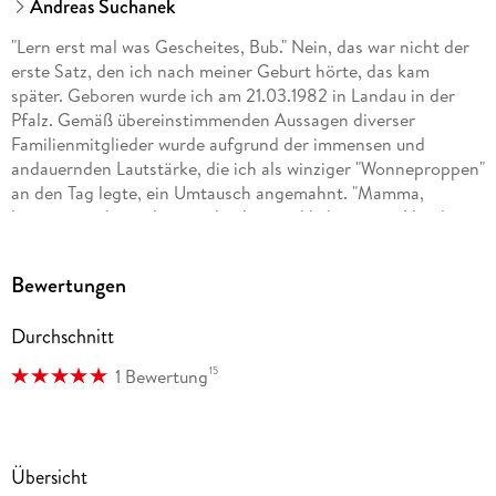
Andreas Suchanek
"Lern erst mal was Gescheites, Bub." Nein, das war nicht der
erste Satz, den ich nach meiner Geburt hörte, das kam
später. Geboren wurde ich am 21.03.1982 in Landau in der
Pfalz. Gemäß übereinstimmenden Aussagen diverser
Familienmitglieder wurde aufgrund der immensen und
andauernden Lautstärke, die ich als winziger "Wonneproppen"
an den Tag legte, ein Umtausch angemahnt. "Mamma,
können wir ihn nicht zurückgeben und lieber einen Hund
nehmen?"
Bewertungen
Glücklicherweise galt hier: Vom Umtausch ausgeschlossen.
Es folgt also eine glückliche Kindheit und turbulente Jugend.
Durchschnitt
Natürlich verrate ich hier keine weiteren Details, das würde
zum einen den Spannungsbogen kaputtmachen, zum anderen
15
1 Bewertung
bleibt dann nichts mehr für meine Memoiren übrig.
... mehr über mich findet ihr unter www.andreassuchanek.de
Übersicht
Eine Übersicht meiner Schreibprojekte: