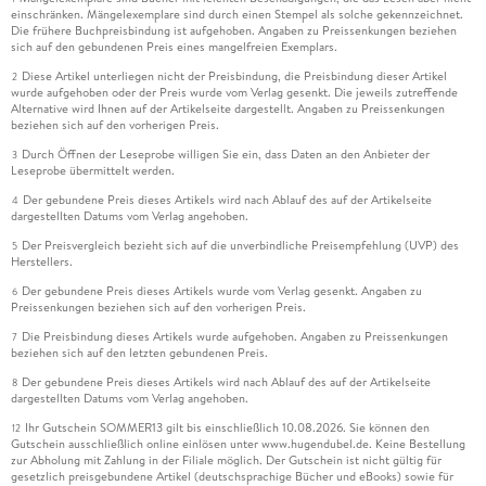
einschränken. Mängelexemplare sind durch einen Stempel als solche gekennzeichnet.
Die frühere Buchpreisbindung ist aufgehoben. Angaben zu Preissenkungen beziehen
sich auf den gebundenen Preis eines mangelfreien Exemplars.
Diese Artikel unterliegen nicht der Preisbindung, die Preisbindung dieser Artikel
2
wurde aufgehoben oder der Preis wurde vom Verlag gesenkt. Die jeweils zutreffende
Alternative wird Ihnen auf der Artikelseite dargestellt. Angaben zu Preissenkungen
beziehen sich auf den vorherigen Preis.
Durch Öffnen der Leseprobe willigen Sie ein, dass Daten an den Anbieter der
3
Leseprobe übermittelt werden.
Der gebundene Preis dieses Artikels wird nach Ablauf des auf der Artikelseite
4
dargestellten Datums vom Verlag angehoben.
Der Preisvergleich bezieht sich auf die unverbindliche Preisempfehlung (UVP) des
5
Herstellers.
Der gebundene Preis dieses Artikels wurde vom Verlag gesenkt. Angaben zu
6
Preissenkungen beziehen sich auf den vorherigen Preis.
Die Preisbindung dieses Artikels wurde aufgehoben. Angaben zu Preissenkungen
7
beziehen sich auf den letzten gebundenen Preis.
Der gebundene Preis dieses Artikels wird nach Ablauf des auf der Artikelseite
8
dargestellten Datums vom Verlag angehoben.
Ihr Gutschein SOMMER13 gilt bis einschließlich 10.08.2026. Sie können den
12
Gutschein ausschließlich online einlösen unter www.hugendubel.de. Keine Bestellung
zur Abholung mit Zahlung in der Filiale möglich. Der Gutschein ist nicht gültig für
gesetzlich preisgebundene Artikel (deutschsprachige Bücher und eBooks) sowie für