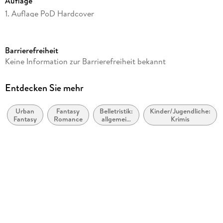
Auflage
1. Auflage PoD Hardcover
Seitenanzahl
270
Barrierefreiheit
Altersempfehlung
Keine Information zur Barrierefreiheit bekannt
ab 12 Jahre
Reihe
Entdecken Sie mehr
Das Erbe der Macht, 38
Urban
Fantasy
Belletristik:
Kinder/Jugendliche:
Autor/Autorin
Fantasy
Romance
allgemein
Krimis
Andreas Suchanek
und
literarisch,
Verlag/Hersteller
nicht nach
Genre
Greenlight Press
Produktart
gebunden
Gewicht
525 g