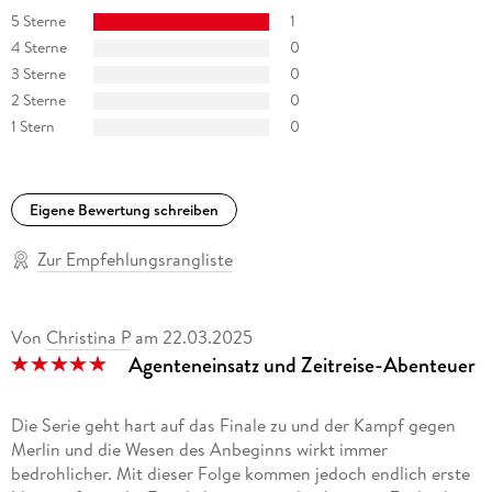
5 Sterne
1
"Heliosphere 2265" (Space Opera, eigene Serie)
4 Sterne
0
3 Sterne
0
"Ein MORDs-Team" (All-Age-Krimi, eigene Serie)
2 Sterne
0
1 Stern
0
"Maddrax - Die dunkle Zukunft der Erde" (Dystopische Sci-Fi,
Co-Autor)
"Professor Zamorra - Der Meister des Übersinnlichen" (Urban
Eigene Bewertung schreiben
Fantasy, Co-Autor)
Zur Empfehlungsrangliste
"Perry Rhodan-Stardust, Band 8, Anthurs Ernte" (Space
Opera, Co-Autor)
Von
Christina P
am
22.03.2025
Agenteneinsatz und Zeitreise-Abenteuer
Die Serie geht hart auf das Finale zu und der Kampf gegen
Merlin und die Wesen des Anbeginns wirkt immer
bedrohlicher. Mit dieser Folge kommen jedoch endlich erste