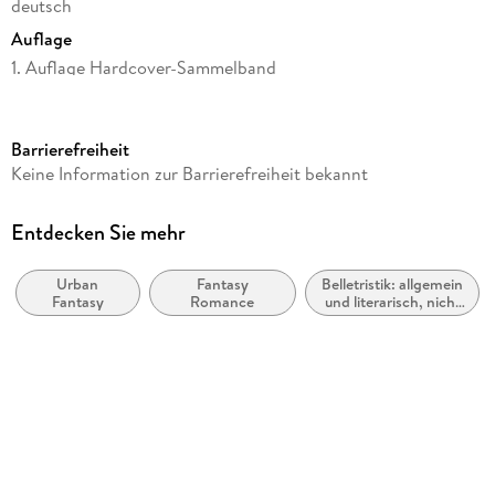
deutsch
Auflage
1. Auflage Hardcover-Sammelband
Seitenanzahl
506
Barrierefreiheit
Altersempfehlung
Keine Information zur Barrierefreiheit bekannt
ab 12 Jahre
Reihe
Entdecken Sie mehr
Das Erbe der Macht, 4
Urban
Fantasy
Belletristik: allgemein
Autor/Autorin
Fantasy
Romance
und literarisch, nicht
Andreas Suchanek
nach Genre
Verlag/Hersteller
Greenlight Press
Produktart
gebunden
Gewicht