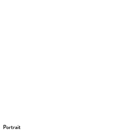
857 g
Größe (L/B/H)
215/145/39 mm
ISBN
9783958342774
Portrait