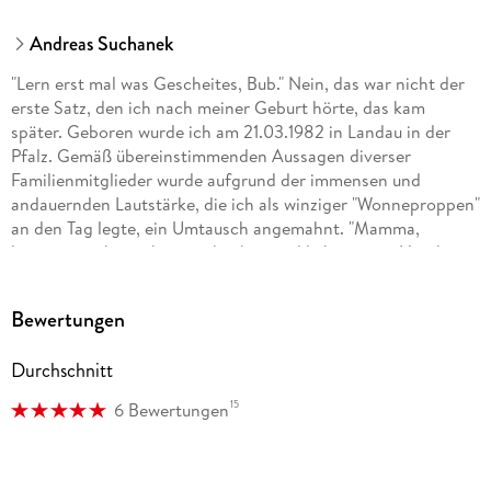
Andreas Suchanek
"Lern erst mal was Gescheites, Bub." Nein, das war nicht der
erste Satz, den ich nach meiner Geburt hörte, das kam
später. Geboren wurde ich am 21.03.1982 in Landau in der
Pfalz. Gemäß übereinstimmenden Aussagen diverser
Familienmitglieder wurde aufgrund der immensen und
andauernden Lautstärke, die ich als winziger "Wonneproppen"
an den Tag legte, ein Umtausch angemahnt. "Mamma,
können wir ihn nicht zurückgeben und lieber einen Hund
nehmen?"
Bewertungen
Glücklicherweise galt hier: Vom Umtausch ausgeschlossen.
Es folgt also eine glückliche Kindheit und turbulente Jugend.
Durchschnitt
Natürlich verrate ich hier keine weiteren Details, das würde
zum einen den Spannungsbogen kaputtmachen, zum anderen
15
6 Bewertungen
bleibt dann nichts mehr für meine Memoiren übrig.
... mehr über mich findet ihr unter www.andreassuchanek.de