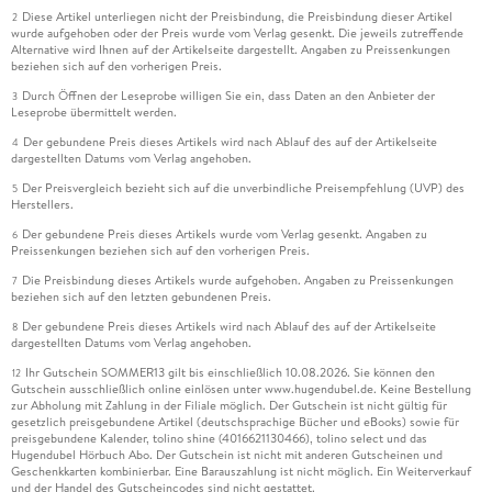
als genügend offen lässt, so dass man den Fortsetzungen
Diese Artikel unterliegen nicht der Preisbindung, die Preisbindung dieser Artikel
2
entgegenfiebert. Ein Muss für Fans von Cassandra Clare oder
wurde aufgehoben oder der Preis wurde vom Verlag gesenkt. Die jeweils zutreffende
Alternative wird Ihnen auf der Artikelseite dargestellt. Angaben zu Preissenkungen
Linda Winter mit ihrer Nachtkämpfer-Reihe.
beziehen sich auf den vorherigen Preis.
Durch Öffnen der Leseprobe willigen Sie ein, dass Daten an den Anbieter der
3
Leseprobe übermittelt werden.
Der gebundene Preis dieses Artikels wird nach Ablauf des auf der Artikelseite
4
dargestellten Datums vom Verlag angehoben.
Der Preisvergleich bezieht sich auf die unverbindliche Preisempfehlung (UVP) des
5
Herstellers.
Der gebundene Preis dieses Artikels wurde vom Verlag gesenkt. Angaben zu
6
Preissenkungen beziehen sich auf den vorherigen Preis.
Die Preisbindung dieses Artikels wurde aufgehoben. Angaben zu Preissenkungen
7
beziehen sich auf den letzten gebundenen Preis.
Der gebundene Preis dieses Artikels wird nach Ablauf des auf der Artikelseite
8
dargestellten Datums vom Verlag angehoben.
Ihr Gutschein SOMMER13 gilt bis einschließlich 10.08.2026. Sie können den
12
Gutschein ausschließlich online einlösen unter www.hugendubel.de. Keine Bestellung
zur Abholung mit Zahlung in der Filiale möglich. Der Gutschein ist nicht gültig für
gesetzlich preisgebundene Artikel (deutschsprachige Bücher und eBooks) sowie für
preisgebundene Kalender, tolino shine (4016621130466), tolino select und das
Hugendubel Hörbuch Abo. Der Gutschein ist nicht mit anderen Gutscheinen und
Geschenkkarten kombinierbar. Eine Barauszahlung ist nicht möglich. Ein Weiterverkauf
und der Handel des Gutscheincodes sind nicht gestattet.