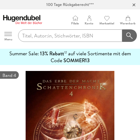
100 Tage Rückgaberecht***
Abholung in über 100 Filialen
Filiale
Konto
Merkzettel
Warenkorb
Hugendubel
Menu
Summer Sale:
13% Rabatt
auf viele Sortimente mit dem
12
mehr
Code
SOMMER13
erfahren
Band 4