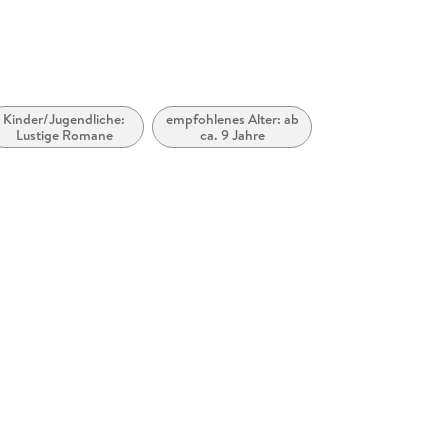
Kinder/Jugendliche:
empfohlenes Alter: ab
Lustige Romane
ca. 9 Jahre