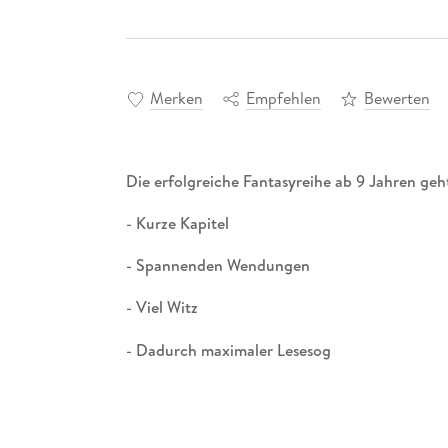
Merken
Empfehlen
Bewerten
Die erfolgreiche Fantasyreihe ab 9 Jahren geh
- Kurze Kapitel
- Spannenden Wendungen
- Viel Witz
- Dadurch maximaler Lesesog
Lukas ist begeistert: Durch die Geheimtreppe
Flüsterwald, der nachts mit den fantastischst
neue Freunde gefunden und es passt ihm daher 