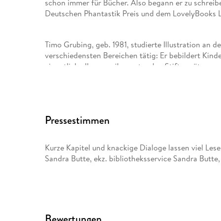
schon immer für Bücher. Also begann er zu schrei
Deutschen Phantastik Preis und dem LovelyBooks L
Timo Grubing, geb. 1981, studierte Illustration an der
verschiedensten Bereichen tätig: Er bebildert Kin
eigentlich alles, was ihm unter den Stift gerät.
Pressestimmen
Kurze Kapitel und knackige Dialoge lassen viel Les
Sandra Butte, ekz. bibliotheksservice Sandra Butte,
Bewertungen