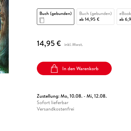
Fremdsprachige Bücher
n Lernhilfen
 Jugendbücher
eiber
Hörbuch Downloads im Bundle
cher
 Vergleich
 Puzzlezubehör
Lernen
New Adult
STABILO
Taschenbücher
Buch (gebunden)
Buch (gebunden)
eBook
hilfen
hriller
 Backen
er
lender
Ratgeber
ab
14,95 €
ab
6,
op
hriller
Romance
Sachbücher
14,95 €
precher:innen
Science Fiction
inkl. Mwst.
Fremdsprachige Bücher
In den Warenkorb
Zustellung:
Mo, 10.08. - Mi, 12.08.
Sofort lieferbar
Versandkostenfrei