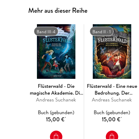
Mehr aus dieser Reihe
Band III-4
Band II - 1
Flüsterwald - Die
Flüsterwald - Eine neue
magische Akademie. Die
Bedrohung. Der
Rache der Spiegelkrieger
Andreas Suchanek
Andreas Suchanek
verborgene
(Flüsterwald, Bd. III-4)
Meisterschlüssel.
Buch (gebunden)
Buch (gebunden)
(Flüsterwald, Staffel II,
15,00 €
15,00 €
*
*
Bd. 1)