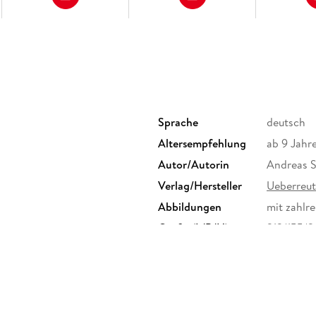
Sprache
deutsch
Altersempfehlung
ab 9 Jahr
Autor/Autorin
Andreas 
Verlag/Hersteller
Ueberreut
Abbildungen
mit zahlre
Größe (L/B/H)
212/155/
Herstelleradresse
Ueberreut
produktsi