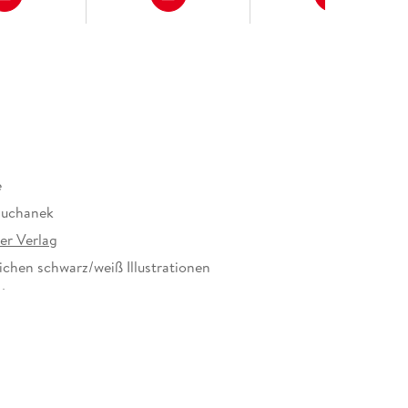
e
Suchanek
er Verlag
ichen schwarz/weiß Illustrationen
24 mm
er Verlag GmbH, Ritterstraße 3, 10969 Berlin,
cherheit@ueberreuter.de