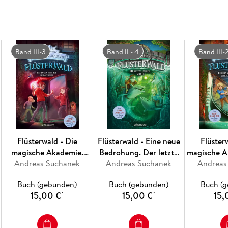
beharrlich an seine Fersen hängt. Ella aber ver
Großvater, der im Wald verschollen ist. Die ein
hinterlassen hat. Lukas und seine Freunde wilig
als gedacht . . .
Band III-3
Band II - 4
Band III-
Die Abenteuerreihe mit Suchtfaktor für alle 
Flüsterwald - Die
Flüsterwald - Eine neue
Flüster
magische Akademie.
Bedrohung. Der letzte
magische A
Andreas Suchanek
Gefangen auf der
Funken Magie. Mit
Andreas Suchanek
Andreas
dunkl
Spiegelseite
Farbschnitt nur in der 1.
(Flüsterwal
Buch (gebunden)
Buch (gebunden)
Buch (
Auflage! (Flüsterwald,
15,00 €
15,00 €
15,
*
*
Staffel II, Bd. 4)