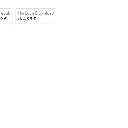
 epub
Hörbuch Download
99 €
ab
4,99 €