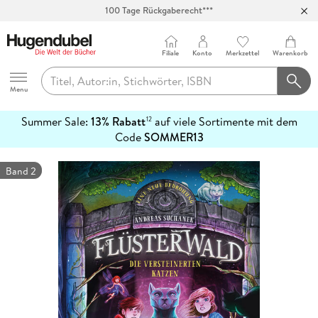
100 Tage Rückgaberecht***
Abholung in über 100 Filialen
Filiale
Konto
Merkzettel
Warenkorb
Hugendubel
Menu
Summer Sale:
13% Rabatt
auf viele Sortimente mit dem
12
mehr
Code
SOMMER13
erfahren
Band 2