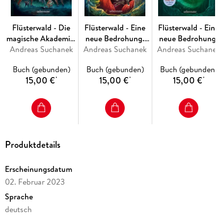
Flüsterwald - Die
Flüsterwald - Eine
Flüsterwald - Eine
magische Akademie.
neue Bedrohung.
neue Bedrohung.
Andreas Suchanek
Die Rache der
Andreas Suchanek
Der verborgene
Andreas Suchane
Der letzte Funken
Spiegelkrieger
Meisterschlüssel.
Magie. Mit
Buch (gebunden)
Buch (gebunden)
Buch (gebunden)
(Flüsterwald, Bd. III-
(Flüsterwald, Staffel
Farbschnitt nur in
15,00 €
15,00 €
15,00 €
*
*
*
4)
II, Bd. 1)
der 1. Auflage!
(Flüsterwald, Staffe
II, Bd. 4)
Produktdetails
Erscheinungsdatum
02. Februar 2023
Sprache
deutsch