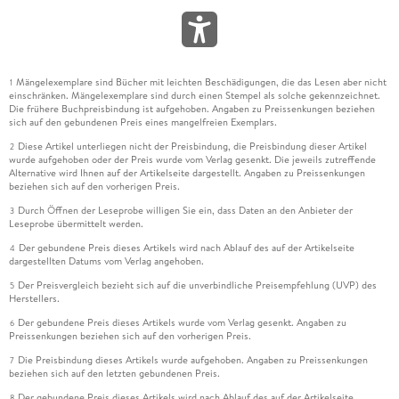
Mängelexemplare sind Bücher mit leichten Beschädigungen, die das Lesen aber nicht
1
einschränken. Mängelexemplare sind durch einen Stempel als solche gekennzeichnet.
Die frühere Buchpreisbindung ist aufgehoben. Angaben zu Preissenkungen beziehen
sich auf den gebundenen Preis eines mangelfreien Exemplars.
Diese Artikel unterliegen nicht der Preisbindung, die Preisbindung dieser Artikel
2
wurde aufgehoben oder der Preis wurde vom Verlag gesenkt. Die jeweils zutreffende
Alternative wird Ihnen auf der Artikelseite dargestellt. Angaben zu Preissenkungen
beziehen sich auf den vorherigen Preis.
Durch Öffnen der Leseprobe willigen Sie ein, dass Daten an den Anbieter der
3
Leseprobe übermittelt werden.
Der gebundene Preis dieses Artikels wird nach Ablauf des auf der Artikelseite
4
dargestellten Datums vom Verlag angehoben.
Der Preisvergleich bezieht sich auf die unverbindliche Preisempfehlung (UVP) des
5
Herstellers.
Der gebundene Preis dieses Artikels wurde vom Verlag gesenkt. Angaben zu
6
Preissenkungen beziehen sich auf den vorherigen Preis.
Die Preisbindung dieses Artikels wurde aufgehoben. Angaben zu Preissenkungen
7
beziehen sich auf den letzten gebundenen Preis.
Der gebundene Preis dieses Artikels wird nach Ablauf des auf der Artikelseite
8