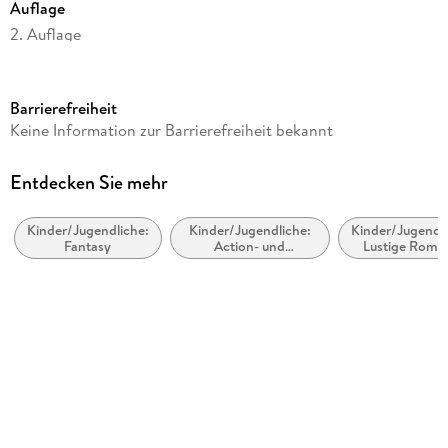
Auflage
2. Auflage
Seitenanzahl
256
Barrierefreiheit
Altersempfehlung
Keine Information zur Barrierefreiheit bekannt
ab 9 Jahre
Reihe
Entdecken Sie mehr
Flüsterwald, 2
Kinder/Jugendliche:
Kinder/Jugendliche:
Kinder/Jugendli
Autor/Autorin
Fantasy
Action- und
Lustige Roma
Andreas Suchanek
Abenteuergeschichten
Illustrationen
Timo Grubing
Verlag/Hersteller
Ueberreuter Verlag
Produktart
gebunden