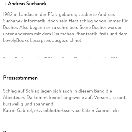
Andreas Suchanek
1982 in Landau in der Pfalz geboren, studierte Andreas
Suchanek Informatik, doch sein Herz schlug schon immer für
Bücher. Also begann er zu schreiben. Seine Bücher wurden
unter anderem mit dem Deutschen Phantastik Preis und dem
LovelyBooks Leserpreis ausgezeichnet.
Timo Grubing, geb. 1981, studierte Illustration an der FH
Münster. Als freier Illustrator ist er in den verschiedensten
Bereichen tätig: Er bebildert Kinder- und Jugendbücher,
Pressestimmen
Spiele und Comics und eigentlich alles, was ihm unter den
Stift gerät.
Schlag auf Schlag jagen sich auch in diesem Band die
Abenteuer. Da kommt keine Langeweile auf. Versiert, rasant,
kurzweilig und spannend!
Katrin Gabriel, ekz. bibliotheksservice Katrin Gabriel, ekz