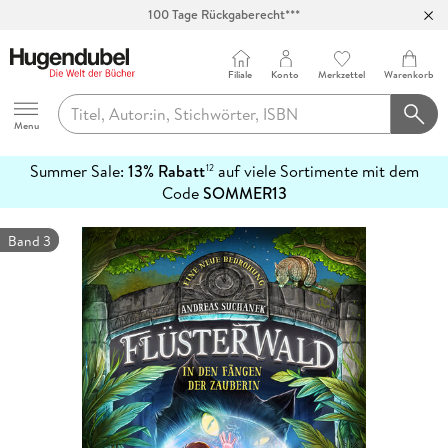
100 Tage Rückgaberecht***
Abholung in über 100 Filialen
Filiale
Konto
Merkzettel
Warenkorb
Hugendubel
Menu
Summer Sale:
13% Rabatt
auf viele Sortimente mit dem
12
mehr
Code
SOMMER13
erfahren
Band 3