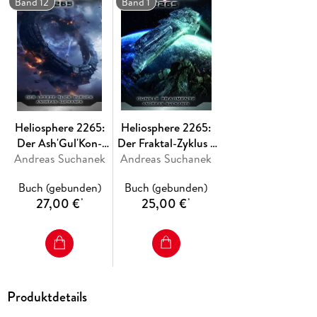
Band 12
Band 1
Heliosphere 2265:
Heliosphere 2265:
Der Ash'Gul'Kon-
Der Fraktal-Zyklus 1
Zyklus 4 - Ein letzter
Andreas Suchanek
- Dunkle Fragmente
Andreas Suchanek
Blick zurück
Buch (gebunden)
Buch (gebunden)
27,00 €
25,00 €
*
*
Produktdetails