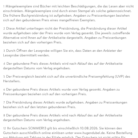
Mängelexemplare sind Bücher mit leichten Beschädigungen, die das Lesen aber nicht
1
einschränken. Mängelexemplare sind durch einen Stempel als solche gekennzeichnet.
Die frühere Buchpreisbindung ist aufgehoben. Angaben zu Preissenkungen beziehen
sich auf den gebundenen Preis eines mangelfreien Exemplars.
Diese Artikel unterliegen nicht der Preisbindung, die Preisbindung dieser Artikel
2
wurde aufgehoben oder der Preis wurde vom Verlag gesenkt. Die jeweils zutreffende
Alternative wird Ihnen auf der Artikelseite dargestellt. Angaben zu Preissenkungen
beziehen sich auf den vorherigen Preis.
Durch Öffnen der Leseprobe willigen Sie ein, dass Daten an den Anbieter der
3
Leseprobe übermittelt werden.
Der gebundene Preis dieses Artikels wird nach Ablauf des auf der Artikelseite
4
dargestellten Datums vom Verlag angehoben.
Der Preisvergleich bezieht sich auf die unverbindliche Preisempfehlung (UVP) des
5
Herstellers.
Der gebundene Preis dieses Artikels wurde vom Verlag gesenkt. Angaben zu
6
Preissenkungen beziehen sich auf den vorherigen Preis.
Die Preisbindung dieses Artikels wurde aufgehoben. Angaben zu Preissenkungen
7
beziehen sich auf den letzten gebundenen Preis.
Der gebundene Preis dieses Artikels wird nach Ablauf des auf der Artikelseite
8
dargestellten Datums vom Verlag angehoben.
Ihr Gutschein SOMMER13 gilt bis einschließlich 10.08.2026. Sie können den
12
Gutschein ausschließlich online einlösen unter www.hugendubel.de. Keine Bestellung
zur Abholung mit Zahlung in der Filiale möglich. Der Gutschein ist nicht gültig für