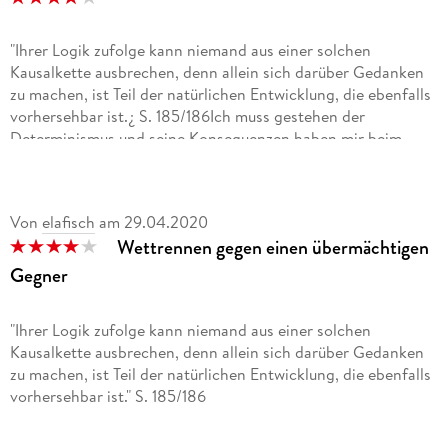
"Ihrer Logik zufolge kann niemand aus einer solchen
Kausalkette ausbrechen, denn allein sich darüber Gedanken
zu machen, ist Teil der natürlichen Entwicklung, die ebenfalls
vorhersehbar ist.¿ S. 185/186Ich muss gestehen der
Determinismus und seine Konsequenzen haben mir beim
Lesen durchaus einen Knoten im Hirn verschafft. Ein wenig
unlogisch erschien mir auch, warum man, wenn die Zukunft
doch ohnehin nicht zu ändern ist, es dennoch weiterhin
Von
elafisch
am
29.04.2020
versucht.Aber der Reihe nach:Der Wiedereinstieg in die
Wettrennen gegen einen übermächtigen
Geschichte ist mir auch nach längerer Pause erstaunlich gut
gelungen. Der Schreibstil des Autors konnte mich bereits
Gegner
nach wenigen Seiten wieder fesseln und das unglaubliche
Wettrennen gegen Meridian, welches sowohl action- als auch
"Ihrer Logik zufolge kann niemand aus einer solchen
verlustreich ist began.Ein besonders schönes Detail, für mich
Kausalkette ausbrechen, denn allein sich darüber Gedanken
als Biologe und Genetik begeisterte Leserin, sind die
zu machen, ist Teil der natürlichen Entwicklung, die ebenfalls
Gencodes im Abschnitt "Der letzte Schlüssel¿. Natürlich habe
vorhersehbar ist." S. 185/186
ich sie alle übersetzt! ;) Die Handlung ist wie immer sehr
komplex, diesmal so sehr, dass ich manchmal fast den
Ich muss gestehen der Determinismus und seine
Überblick verloren habe. Und sie findet an so vielen