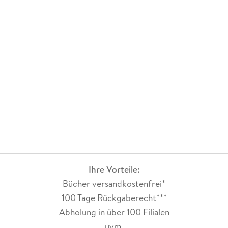
beim Lesen selbst schon kam. Und trotzdem hat mich das
dramatische Ende umgehauen. Zum Glück ist Band 1 des
neuen Zyklus (Band 9 der Reihe) bereits erschienen und ich
kann direkt weiterlesen.
Fazit:
Ein unglaubliches Wettrennen gegen Meridian und die
Rückkehr der Ash¿Gul¿Kon. Action- und verlustreich, mit
einem dramatischen Ende.
Von mir gibt es eine Leseempfehlung für alle Fans der Reihe.
Ihre Vorteile:
Bücher versandkostenfrei*
100 Tage Rückgaberecht***
Abholung in über 100 Filialen
uvm.