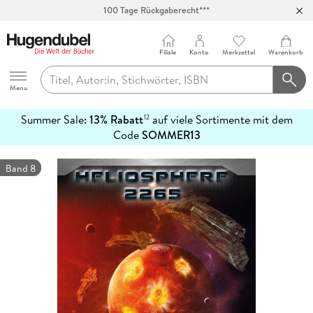
Abholung in über 100 Filialen
Filiale
Konto
Merkzettel
Warenkorb
Hugendubel
Menu
Summer Sale:
13% Rabatt
auf viele Sortimente mit dem
12
mehr
Code
SOMMER13
erfahren
Band 8