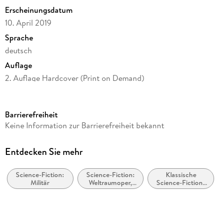
Erscheinungsdatum
10. April 2019
Sprache
deutsch
Auflage
2. Auflage Hardcover (Print on Demand)
Seitenanzahl
456
Barrierefreiheit
Altersempfehlung
Keine Information zur Barrierefreiheit bekannt
ab 12 Jahre
Reihe
Entdecken Sie mehr
Heliosphere 2265, 8
Science-Fiction:
Science-Fiction:
Klassische
Autor/Autorin
Militär
Weltraumoper,
Science-Fiction-
Andreas Suchanek
Space Opera
Literatur
Verlag/Hersteller
Greenlight Press