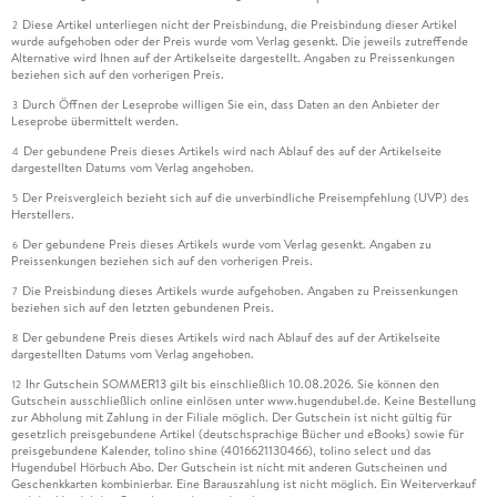
Diese Artikel unterliegen nicht der Preisbindung, die Preisbindung dieser Artikel
2
wurde aufgehoben oder der Preis wurde vom Verlag gesenkt. Die jeweils zutreffende
Alternative wird Ihnen auf der Artikelseite dargestellt. Angaben zu Preissenkungen
beziehen sich auf den vorherigen Preis.
Durch Öffnen der Leseprobe willigen Sie ein, dass Daten an den Anbieter der
3
Leseprobe übermittelt werden.
Der gebundene Preis dieses Artikels wird nach Ablauf des auf der Artikelseite
4
dargestellten Datums vom Verlag angehoben.
Der Preisvergleich bezieht sich auf die unverbindliche Preisempfehlung (UVP) des
5
Herstellers.
Der gebundene Preis dieses Artikels wurde vom Verlag gesenkt. Angaben zu
6
Preissenkungen beziehen sich auf den vorherigen Preis.
Die Preisbindung dieses Artikels wurde aufgehoben. Angaben zu Preissenkungen
7
beziehen sich auf den letzten gebundenen Preis.
Der gebundene Preis dieses Artikels wird nach Ablauf des auf der Artikelseite
8
dargestellten Datums vom Verlag angehoben.
Ihr Gutschein SOMMER13 gilt bis einschließlich 10.08.2026. Sie können den
12
Gutschein ausschließlich online einlösen unter www.hugendubel.de. Keine Bestellung
zur Abholung mit Zahlung in der Filiale möglich. Der Gutschein ist nicht gültig für
gesetzlich preisgebundene Artikel (deutschsprachige Bücher und eBooks) sowie für
preisgebundene Kalender, tolino shine (4016621130466), tolino select und das
Hugendubel Hörbuch Abo. Der Gutschein ist nicht mit anderen Gutscheinen und
Geschenkkarten kombinierbar. Eine Barauszahlung ist nicht möglich. Ein Weiterverkauf