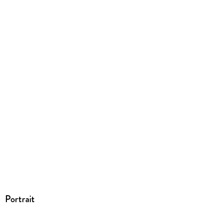
ISBN
9780801018664
Portrait