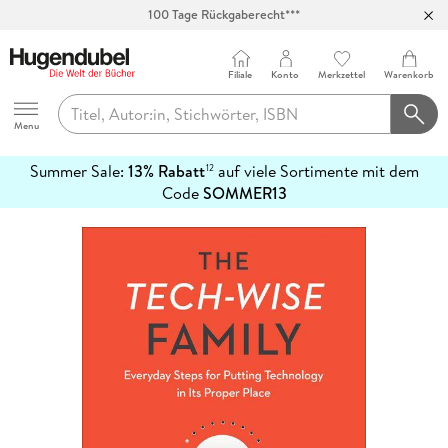
100 Tage Rückgaberecht***
Abholung in über 100 Filialen
Filiale
Konto
Merkzettel
Warenkorb
Hugendubel
Menu
Summer Sale:
13% Rabatt
auf viele Sortimente mit dem
12
mehr
Code
SOMMER13
erfahren