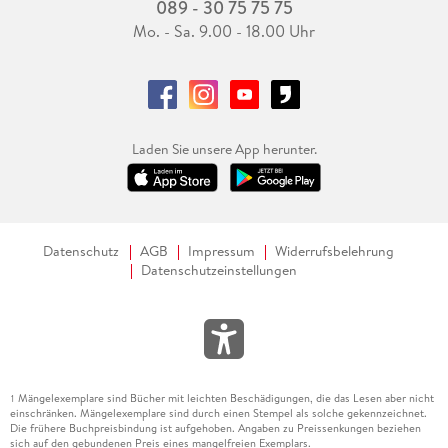
089 - 30 75 75 75
Mo. - Sa. 9.00 - 18.00 Uhr
Laden Sie unsere App herunter.
Datenschutz
AGB
Impressum
Widerrufsbelehrung
Datenschutzeinstellungen
Mängelexemplare sind Bücher mit leichten Beschädigungen, die das Lesen aber nicht
1
einschränken. Mängelexemplare sind durch einen Stempel als solche gekennzeichnet.
Die frühere Buchpreisbindung ist aufgehoben. Angaben zu Preissenkungen beziehen
sich auf den gebundenen Preis eines mangelfreien Exemplars.