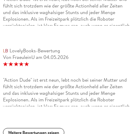
fühlt sich trotzdem wie der größte Actionheld aller Zeiten
und das inklusive waghalsiger Stunts und jeder Menge
Explosionen. Als im Freizeitpark plötzlich die Roboter
verrücktspielen, ist klar: Er muss ran, auch wenn er eigentlich
panische Angst vor Spinnen hat.
Ich fand die Mischung aus übertriebenem Actionhumor und
LovelyBooks-Bewertung
kindlichem Alltag richtig witzig und meine Schüler ebenso. Es
Von FraeuleinU
am
04.05.2026
ist ein Buch, dass zwischendurch immer wieder gerne in die
Hand genommen wird, um darin zu lesen oder auch mal
witzige Passagen zu zitieren. Die Geschichte nimmt sich
selbst kein bisschen ernst und lebt genau davon. Dazu
"Action Dude" ist erst neun, lebt noch bei seiner Mutter und
kommen schnelle Szenen, viel Chaos und eine gute Portion
fühlt sich trotzdem wie der größte Actionheld aller Zeiten
Freundschaft. Perfekt für alle, die Comics mit Tempo und
und das inklusive waghalsiger Stunts und jeder Menge
Humor mögen. Ein Buch, das ich auf alle Fälle empfehlen
Explosionen. Als im Freizeitpark plötzlich die Roboter
würde!
verrücktspielen, ist klar: Er muss ran, auch wenn er eigentlich
panische Angst vor Spinnen hat. Ich fand die Mischung aus
übertriebenem Actionhumor und kindlichem Alltag richtig
witzig und meine Schüler ebenso. Es ist ein Buch, dass
zwischendurch immer wieder gerne in die Hand genommen
Weitere Bewertungen zeigen