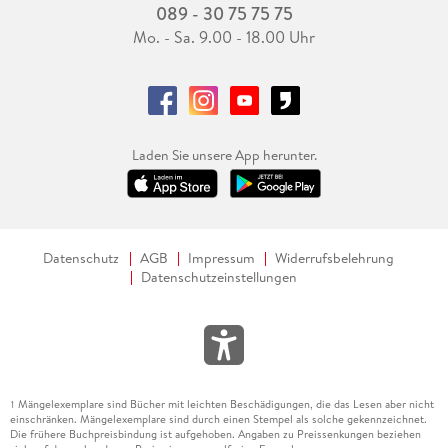
089 - 30 75 75 75
Mo. - Sa. 9.00 - 18.00 Uhr
Laden Sie unsere App herunter.
Datenschutz
AGB
Impressum
Widerrufsbelehrung
Datenschutzeinstellungen
Mängelexemplare sind Bücher mit leichten Beschädigungen, die das Lesen aber nicht
1
einschränken. Mängelexemplare sind durch einen Stempel als solche gekennzeichnet.
Die frühere Buchpreisbindung ist aufgehoben. Angaben zu Preissenkungen beziehen