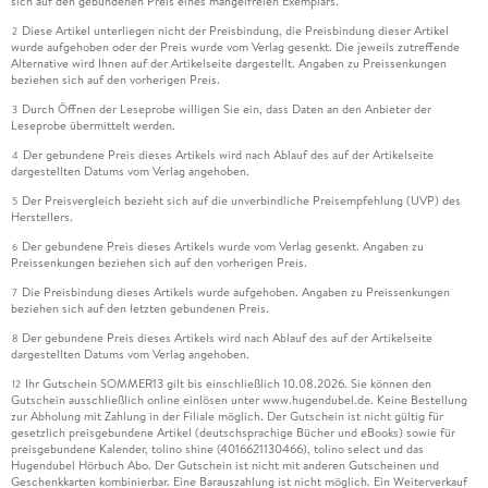
sich auf den gebundenen Preis eines mangelfreien Exemplars.
Diese Artikel unterliegen nicht der Preisbindung, die Preisbindung dieser Artikel
2
wurde aufgehoben oder der Preis wurde vom Verlag gesenkt. Die jeweils zutreffende
Alternative wird Ihnen auf der Artikelseite dargestellt. Angaben zu Preissenkungen
beziehen sich auf den vorherigen Preis.
Durch Öffnen der Leseprobe willigen Sie ein, dass Daten an den Anbieter der
3
Leseprobe übermittelt werden.
Der gebundene Preis dieses Artikels wird nach Ablauf des auf der Artikelseite
4
dargestellten Datums vom Verlag angehoben.
Der Preisvergleich bezieht sich auf die unverbindliche Preisempfehlung (UVP) des
5
Herstellers.
Der gebundene Preis dieses Artikels wurde vom Verlag gesenkt. Angaben zu
6
Preissenkungen beziehen sich auf den vorherigen Preis.
Die Preisbindung dieses Artikels wurde aufgehoben. Angaben zu Preissenkungen
7
beziehen sich auf den letzten gebundenen Preis.
Der gebundene Preis dieses Artikels wird nach Ablauf des auf der Artikelseite
8
dargestellten Datums vom Verlag angehoben.
Ihr Gutschein SOMMER13 gilt bis einschließlich 10.08.2026. Sie können den
12
Gutschein ausschließlich online einlösen unter www.hugendubel.de. Keine Bestellung
zur Abholung mit Zahlung in der Filiale möglich. Der Gutschein ist nicht gültig für
gesetzlich preisgebundene Artikel (deutschsprachige Bücher und eBooks) sowie für
preisgebundene Kalender, tolino shine (4016621130466), tolino select und das
Hugendubel Hörbuch Abo. Der Gutschein ist nicht mit anderen Gutscheinen und
Geschenkkarten kombinierbar. Eine Barauszahlung ist nicht möglich. Ein Weiterverkauf