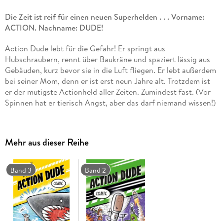
Die Zeit ist reif für einen neuen Superhelden . . . Vorname:
ACTION. Nachname: DUDE!
Action Dude lebt für die Gefahr! Er springt aus
Hubschraubern, rennt über Baukräne und spaziert lässig aus
Gebäuden, kurz bevor sie in die Luft fliegen. Er lebt außerdem
bei seiner Mom, denn er ist erst neun Jahre alt. Trotzdem ist
er der mutigste Actionheld aller Zeiten. Zumindest fast. (Vor
Spinnen hat er tierisch Angst, aber das darf niemand wissen!)
Als in einem Freizeitpark plötzlich die Roboter durchdrehen,
ist klar: Nur Action Dude kann alle retten. Denn, mal ehrlich -
wer sonst ist verrückt genug, sich kopfüber ins totale Chaos
Mehr aus dieser Reihe
zu stürzen?
Ein Comic randvoll mit Explosionen, Freundschaft, Spaß und
Band 3
Band 2
noch mehr Explosionen!
Für Fans von
DOGMAN
und
KNALLHARTE TAUBEN
.