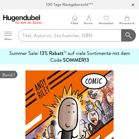
100 Tage Rückgaberecht***
Abholung in über 100 Filialen
Filiale
Konto
Merkzettel
Warenkorb
Hugendubel
Menu
Summer Sale:
13% Rabatt
auf viele Sortimente mit dem
12
mehr
Code
SOMMER13
erfahren
Band 1