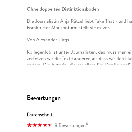
Ohne doppelten Distinktionsboden
Die Journalistin Anja Rützel liebt Take That - und
Frankfurter Mousonturm stellt sie es vor.
Von Alexander Jürgs
Kollegenlob ist unter Journalisten, das muss man ei
zerfetzen wir die Texte anderer, als dass wir den Hu
anders. Die Autorin, die vor allem für "Der Spiegel"
gelingt etwas Besonderes: Sie schreibt über das Po
sich anbiedert, ohne ins Peinlich-Schwärmerische z
Wenn sie über Fernsehsendungen wie "Der Bachelor
stecken ihre Texte voller Humor, voller Fach- und a
Bewertungen
sie etwas mag, auf das man auch einfach als Snob h
lebende Journalistin ein charmantes, kurzes Buch üb
- und Rützel verehrt die Gruppe, die in den Neunzi
Durchschnitt
Karriere aufbrach, wirklich sehr.
15
8 Bewertungen
Ohne "doppelten Distinktionsboden" sei diese Liebe,