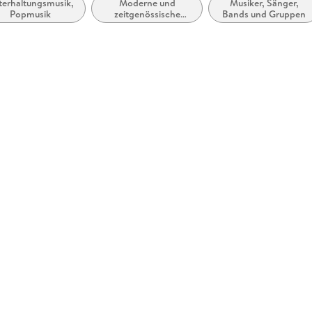
terhaltungsmusik,
Moderne und
Musiker, Sänger,
Popmusik
zeitgenössische
Bands und Gruppen
Belletristik: allgemein
und literarisch