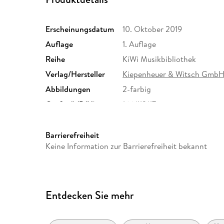
Erscheinungsdatum
10. Oktober 2019
Auflage
1. Auflage
Reihe
KiWi Musikbibliothek
Verlag/Hersteller
Kiepenheuer & Witsch Gmb
Abbildungen
2-farbig
Größe (L/B/H)
166/113/17 mm
Herstelleradresse
Verlag Kiepenheuer & Witsc
Bahnhofsvorplatz 1, 50667 K
Barrierefreiheit
Witsch GmbH & Co. KG, prod
Keine Information zur Barrierefreiheit bekannt
Entdecken Sie mehr