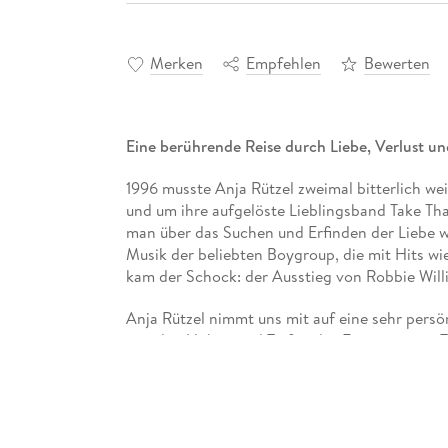
Merken
Empfehlen
Bewerten
Eine berührende Reise durch Liebe, Verlust 
1996 musste Anja Rützel zweimal bitterlich we
und um ihre aufgelöste Lieblingsband Take That
man über das Suchen und Erfinden der Liebe w
Musik der beliebten Boygroup, die mit Hits w
kam der Schock: der Ausstieg von Robbie Will
Anja Rützel nimmt uns mit auf eine sehr persön
von den Höhen und Tiefen des Fanseins, von T
schmerzhaften Trennung und der überraschende
Lehren über Hass und Versöhnung und über d
anderswo.