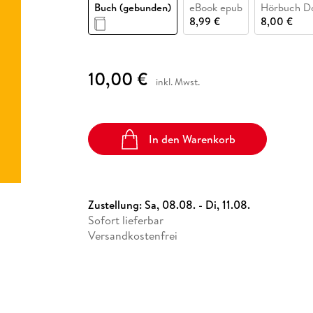
Fremdsprachige Bücher
Buch (gebunden)
eBook epub
Hörbuch D
n Lernhilfen
 Jugendbücher
eiber
Hörbuch Downloads im Bundle
cher
 Vergleich
 Puzzlezubehör
Lernen
New Adult
STABILO
8,99 €
8,00 €
Taschenbücher
hilfen
hriller
 Backen
er
lender
Ratgeber
op
hriller
Romance
10,00 €
inkl. Mwst.
Sachbücher
precher:innen
Science Fiction
Fremdsprachige Bücher
In den Warenkorb
Zustellung:
Sa, 08.08. - Di, 11.08.
Sofort lieferbar
Versandkostenfrei