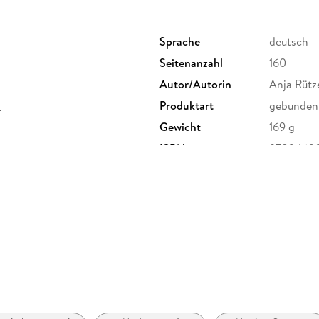
Ein einfühlsamer und humorvoller literarische
Erwachsenwerden mit einer Band eine Pflichtle
Unterhaltungsmusik und Popmusik.
Sprache
deutsch
Seitenanzahl
160
Autor/Autorin
Anja Rütz
H
Produktart
gebunden
Gewicht
169 g
ISBN
9783462
h GmbH & Co. KG,
öln, Verlag Kiepenheuer &
uktsicherheit@kiwi-verlag.de