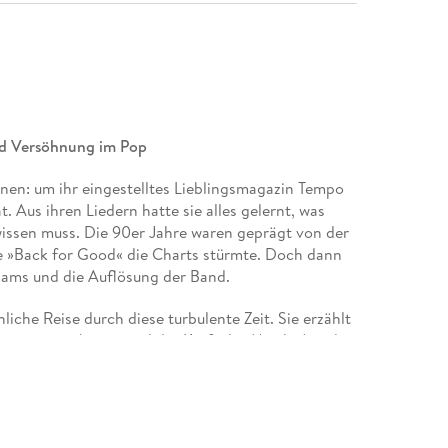
und Versöhnung im Pop
inen: um ihr eingestelltes Lieblingsmagazin Tempo
. Aus ihren Liedern hatte sie alles gelernt, was
issen muss. Die 90er Jahre waren geprägt von der
ie »Back for Good« die Charts stürmte. Doch dann
iams und die Auflösung der Band.
liche Reise durch diese turbulente Zeit. Sie erzählt
rennungsschmerz und der Kraft der Musik. Aus der
n Take That-Reunion Jahre später zieht sie
as würdevoll coole Erwachsenwerden im Pop und