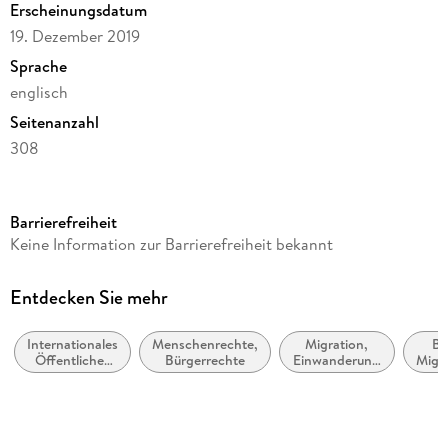
Erscheinungsdatum
19. Dezember 2019
Sprache
englisch
Seitenanzahl
308
Reihe
Law and Criminology
Barrierefreiheit
Autor/Autorin
Keine Information zur Barrierefreiheit bekannt
Anna Magdalena Kosiska, Anna Magdalena Kosinska
Übersetzung
Entdecken Sie mehr
Adam Kunysz
Internationales
Menschenrechte,
Migration,
Be
Verlag/Hersteller
Öffentliches
Bürgerrechte
Einwanderung
Migr
Springer
Recht und
und
Völkerrecht
Auswanderung
Abbildungen
XIII, 291 p.