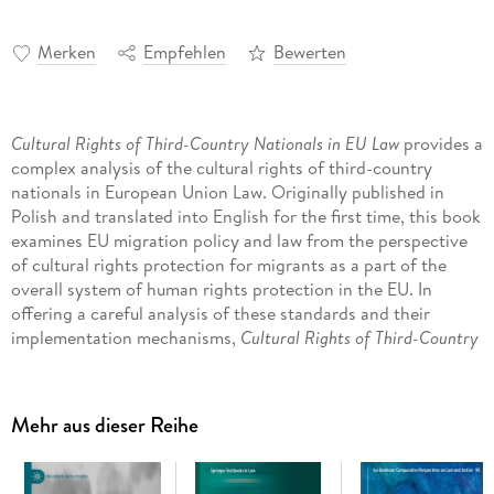
Merken
Empfehlen
Bewerten
Cultural Rights of Third-Country Nationals in EU Law
provides a
complex analysis of the cultural rights of third-country
nationals in European Union Law. Originally published in
Polish and translated into English for the first time, this book
examines EU migration policy and law from the perspective
of cultural rights protection for migrants as a part of the
overall system of human rights protection in the EU. In
offering a careful analysis of these standards and their
implementation mechanisms,
Cultural Rights of Third-Country
Nationals in EU Law
will be of use to all researchers on EU law,
especially in the areas of asylum law, migration law and the
protection of the borders. It will also be useful to scholars
Mehr aus dieser Reihe
and practitioners in the area of cultural policy.