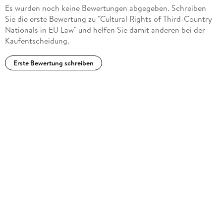
Es wurden noch keine Bewertungen abgegeben. Schreiben
Law from the John Paul II Catholic University of Lublin,
Sie die erste Bewertung zu "Cultural Rights of Third-Country
Poland.
Nationals in EU Law" und helfen Sie damit anderen bei der
Kaufentscheidung.
Erste Bewertung schreiben