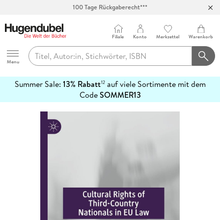
Abholung in über 100 Filialen
Filiale
Konto
Merkzettel
Warenkorb
Hugendubel
Menu
Summer Sale:
13% Rabatt
auf viele Sortimente mit dem
12
mehr
Code
SOMMER13
erfahren