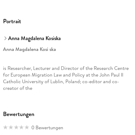
Portrait
Anna Magdalena Kosiska
Anna Magdalena
Kosi ska
is Researcher, Lecturer and Director of the Research Centre
for European Migration Law and Policy at the John Paul II
Catholic University of Lublin, Poland; co-editor and co-
creator of the
Migration Law and Policy Studies
Bewertungen
series published in cooperation with the Rule of Law Institute
Foundation; and member of the IASFM (The International
0 Bewertungen
Association for the Study of Forced Migration) and ILA
Polish Group. She earned her PhD and habilitation degrees in