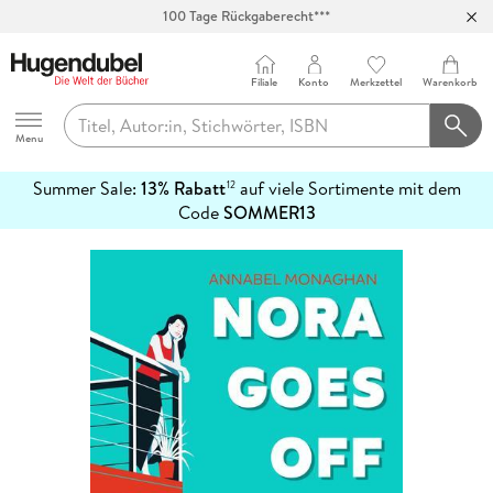
Abholung in über 100 Filialen
Filiale
Konto
Merkzettel
Warenkorb
Hugendubel
Menu
Summer Sale:
13% Rabatt
auf viele Sortimente mit dem
12
mehr
Code
SOMMER13
erfahren