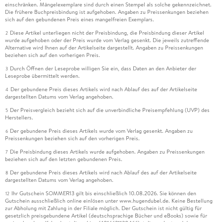
einschränken. Mängelexemplare sind durch einen Stempel als solche gekennzeichnet.
Die frühere Buchpreisbindung ist aufgehoben. Angaben zu Preissenkungen beziehen
sich auf den gebundenen Preis eines mangelfreien Exemplars.
Diese Artikel unterliegen nicht der Preisbindung, die Preisbindung dieser Artikel
2
wurde aufgehoben oder der Preis wurde vom Verlag gesenkt. Die jeweils zutreffende
Alternative wird Ihnen auf der Artikelseite dargestellt. Angaben zu Preissenkungen
beziehen sich auf den vorherigen Preis.
Durch Öffnen der Leseprobe willigen Sie ein, dass Daten an den Anbieter der
3
Leseprobe übermittelt werden.
Der gebundene Preis dieses Artikels wird nach Ablauf des auf der Artikelseite
4
dargestellten Datums vom Verlag angehoben.
Der Preisvergleich bezieht sich auf die unverbindliche Preisempfehlung (UVP) des
5
Herstellers.
Der gebundene Preis dieses Artikels wurde vom Verlag gesenkt. Angaben zu
6
Preissenkungen beziehen sich auf den vorherigen Preis.
Die Preisbindung dieses Artikels wurde aufgehoben. Angaben zu Preissenkungen
7
beziehen sich auf den letzten gebundenen Preis.
Der gebundene Preis dieses Artikels wird nach Ablauf des auf der Artikelseite
8
dargestellten Datums vom Verlag angehoben.
Ihr Gutschein SOMMER13 gilt bis einschließlich 10.08.2026. Sie können den
12
Gutschein ausschließlich online einlösen unter www.hugendubel.de. Keine Bestellung
zur Abholung mit Zahlung in der Filiale möglich. Der Gutschein ist nicht gültig für
gesetzlich preisgebundene Artikel (deutschsprachige Bücher und eBooks) sowie für