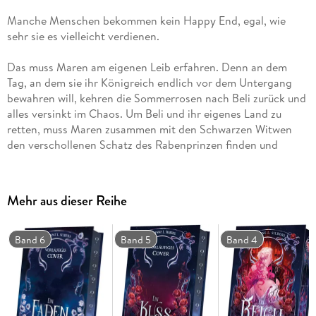
Manche Menschen bekommen kein Happy End, egal, wie
sehr sie es vielleicht verdienen.
Das muss Maren am eigenen Leib erfahren. Denn an dem
Tag, an dem sie ihr Königreich endlich vor dem Untergang
bewahren will, kehren die Sommerrosen nach Beli zurück und
alles versinkt im Chaos. Um Beli und ihr eigenes Land zu
retten, muss Maren zusammen mit den Schwarzen Witwen
den verschollenen Schatz des Rabenprinzen finden und
ausgerechnet Will soll sie auf dieser Mission begleiten. Doch
Maren würde lieber mit dunkler Magie spielen, als den Mann
wiederzusehen, dem sie ihr jüngstes Elend zu verdanken hat.
Mehr aus dieser Reihe
Und so trifft sie eine Entscheidung, die sie weit mehr als ihr
Leben kosten könnte. Denn jeder Fluch hat seinen Preis, ganz
gleich, wie schön er funkelt.
Band 6
Band 5
Band 4
Die herzzerreißende Fortsetzung des TikTok-Hits: Ein Schloss
aus Silber und Scherben
Folge Maren und Will auf ein Abenteuer voll schauriger