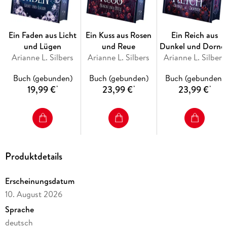
Wintergeister, verwunschener Rosen und magischer Masken.
Band 2 des eisigen Tiktok Hits (Abgeschlossene Reihe)
Ein Faden aus Licht
Ein Kuss aus Rosen
Ein Reich aus
und Lügen
und Reue
Dunkel und Dorne
Arianne L. Silbers
Arianne L. Silbers
Arianne L. Silbers
Buch (gebunden)
Buch (gebunden)
Buch (gebunden)
19,99 €
23,99 €
23,99 €
*
*
*
Produktdetails
Erscheinungsdatum
10. August 2026
Sprache
deutsch