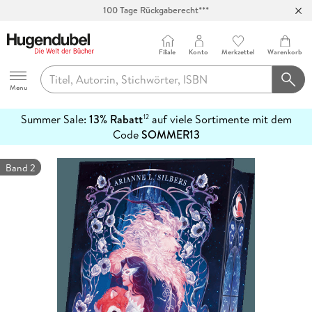
Abholung in über 100 Filialen
Filiale
Konto
Merkzettel
Warenkorb
Hugendubel
Menu
Summer Sale:
13% Rabatt
auf viele Sortimente mit dem
12
mehr
Code
SOMMER13
erfahren
Band 2