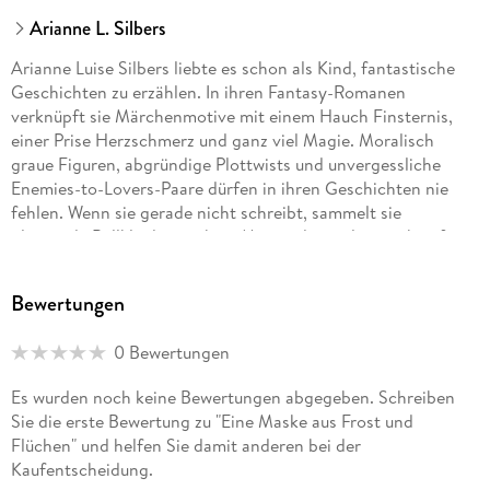
Arianne L. Silbers
Arianne Luise Silbers liebte es schon als Kind, fantastische
Geschichten zu erzählen. In ihren Fantasy-Romanen
verknüpft sie Märchenmotive mit einem Hauch Finsternis,
einer Prise Herzschmerz und ganz viel Magie. Moralisch
graue Figuren, abgründige Plottwists und unvergessliche
Enemies-to-Lovers-Paare dürfen in ihren Geschichten nie
fehlen. Wenn sie gerade nicht schreibt, sammelt sie
glitzernde Ballkleider, züchtet Moos oder verliert sich auf
langen Waldspaziergängen in Tagträumereien. Nach ihrem
Debüt »Die Birkenbraut und ihr Ungeheuer« erschien 2023
Bewertungen
Band 1 der TikTok-Hit-Serie »Ein Schloss aus Silber und
Scherben«, die 2025 abgeschlossen wurde.
0 Bewertungen
Es wurden noch keine Bewertungen abgegeben. Schreiben
Sie die erste Bewertung zu "Eine Maske aus Frost und
Flüchen" und helfen Sie damit anderen bei der
Kaufentscheidung.