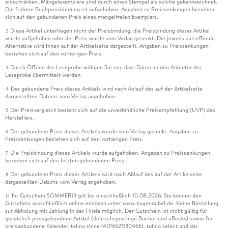
einschränken. Mängelexemplare sind durch einen Stempel als solche gekennzeichnet.
Die frühere Buchpreisbindung ist aufgehoben. Angaben zu Preissenkungen beziehen
sich auf den gebundenen Preis eines mangelfreien Exemplars.
Diese Artikel unterliegen nicht der Preisbindung, die Preisbindung dieser Artikel
2
wurde aufgehoben oder der Preis wurde vom Verlag gesenkt. Die jeweils zutreffende
Alternative wird Ihnen auf der Artikelseite dargestellt. Angaben zu Preissenkungen
beziehen sich auf den vorherigen Preis.
Durch Öffnen der Leseprobe willigen Sie ein, dass Daten an den Anbieter der
3
Leseprobe übermittelt werden.
Der gebundene Preis dieses Artikels wird nach Ablauf des auf der Artikelseite
4
dargestellten Datums vom Verlag angehoben.
Der Preisvergleich bezieht sich auf die unverbindliche Preisempfehlung (UVP) des
5
Herstellers.
Der gebundene Preis dieses Artikels wurde vom Verlag gesenkt. Angaben zu
6
Preissenkungen beziehen sich auf den vorherigen Preis.
Die Preisbindung dieses Artikels wurde aufgehoben. Angaben zu Preissenkungen
7
beziehen sich auf den letzten gebundenen Preis.
Der gebundene Preis dieses Artikels wird nach Ablauf des auf der Artikelseite
8
dargestellten Datums vom Verlag angehoben.
Ihr Gutschein SOMMER13 gilt bis einschließlich 10.08.2026. Sie können den
12
Gutschein ausschließlich online einlösen unter www.hugendubel.de. Keine Bestellung
zur Abholung mit Zahlung in der Filiale möglich. Der Gutschein ist nicht gültig für
gesetzlich preisgebundene Artikel (deutschsprachige Bücher und eBooks) sowie für
preisgebundene Kalender, tolino shine (4016621130466), tolino select und das