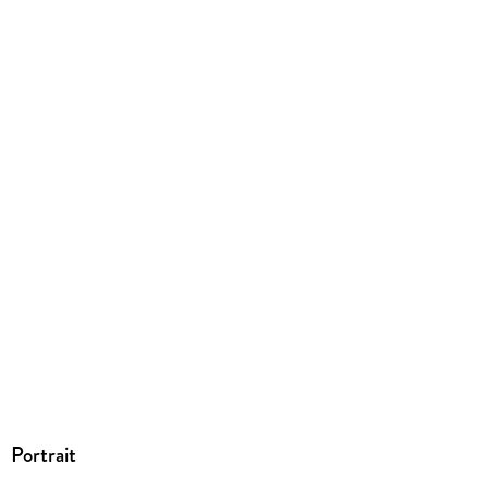
Hoyerswerda, c/o Autorenglück #58410,
arianne.l.silbers@gmail.com
Portrait