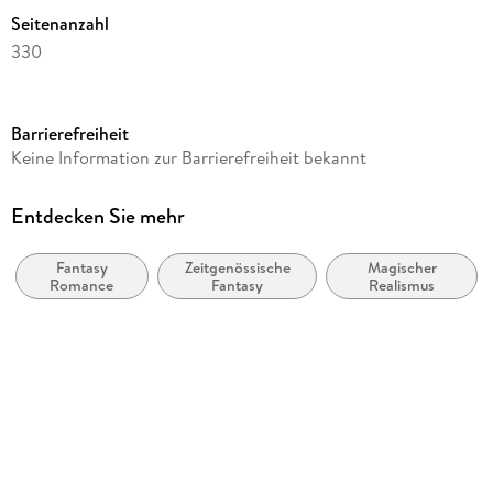
Seitenanzahl
330
Reihe
Silber und Scherben-Saga Hardcover, 2
Barrierefreiheit
Autor/Autorin
Keine Information zur Barrierefreiheit bekannt
Arianne L. Silbers
Verlag/Hersteller
Entdecken Sie mehr
booXperts
Fantasy
Zeitgenössische
Magischer
Produktart
Romance
Fantasy
Realismus
gebunden
Größe (L/B/H)
204/142/30 mm
ISBN
9783691401516
Herstelleradresse
Arianne L. Silbers, Albert-Einstein-Straße 47, 02977