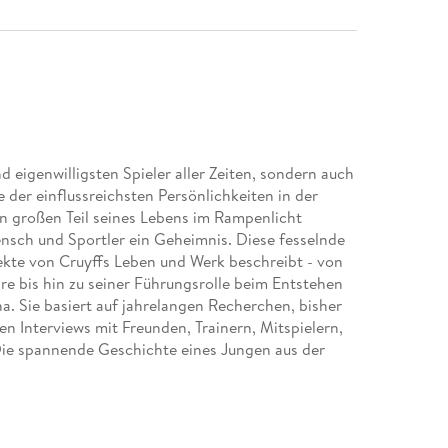
d eigenwilligsten Spieler aller Zeiten, sondern auch
 der einflussreichsten Persönlichkeiten in der
n großen Teil seines Lebens im Rampenlicht
 Mensch und Sportler ein Geheimnis. Diese fesselnde
spekte von Cruyffs Leben und Werk beschreibt - von
re bis hin zu seiner Führungsrolle beim Entstehen
 Sie basiert auf jahrelangen Recherchen, bisher
 Interviews mit Freunden, Trainern, Mitspielern,
Die spannende Geschichte eines Jungen aus der
ten Figuren in der Geschichte des Fußballs
alls" diesen Sport für immer veränderte.