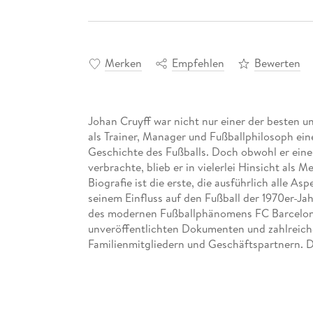
Merken
Empfehlen
Bewerten
Johan Cruyff war nicht nur einer der besten un
als Trainer, Manager und Fußballphilosoph eine
Geschichte des Fußballs. Doch obwohl er eine
verbrachte, blieb er in vielerlei Hinsicht als
Biografie ist die erste, die ausführlich alle A
seinem Einfluss auf den Fußball der 1970er-Jah
des modernen Fußballphänomens FC Barcelona.
unveröffentlichten Dokumenten und zahlreichen
Familienmitgliedern und Geschäftspartnern. 
Arbeiterklasse, der sich zu einer der wichtigs
entwickelte, dessen Konzept des "totalen Fußb