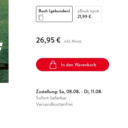
Fremdsprachige Bücher
n Lernhilfen
 Jugendbücher
eiber
Hörbuch Downloads im Bundle
cher
 Vergleich
 Puzzlezubehör
Lernen
New Adult
STABILO
Taschenbücher
Buch (gebunden)
eBook epub
hilfen
hriller
 Backen
er
lender
Ratgeber
21,99 €
op
hriller
Romance
Sachbücher
26,95 €
precher:innen
inkl. Mwst.
Science Fiction
Fremdsprachige Bücher
In den Warenkorb
Zustellung:
Sa, 08.08. - Di, 11.08.
Sofort lieferbar
Versandkostenfrei