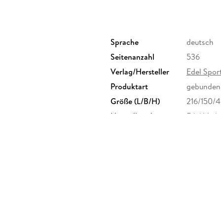
Sprache
deutsch
Seitenanzahl
536
Verlag/Hersteller
Edel Spor
Produktart
gebunden
Größe (L/B/H)
216/150/
Herstelleradresse
Edel Ver
kontakt@