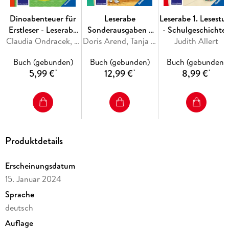
Dinoabenteuer für
Leserabe
Leserabe 1. Lesestu
Erstleser - Leserabe
Sonderausgaben -
- Schulgeschichte
1. Klasse -
Claudia Ondracek, Martin Klein
Juhu, jetzt bin ich
Doris Arend, Tanja Bürgermeister, Anja Kiel, Henriette Wich
mit Hund Floh
Judith Allert
Erstlesebuch für
Schulkind!
Buch (gebunden)
Buch (gebunden)
Buch (gebunden)
Kinder ab 6 Jahren
5,99 €
12,99 €
8,99 €
*
*
*
Produktdetails
Erscheinungsdatum
15. Januar 2024
Sprache
deutsch
Auflage