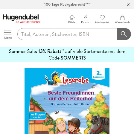
100 Tage Rückgaberecht***
Abholung in über 100 Filialen
Filiale
Konto
Merkzettel
Warenkorb
Hugendubel
Menu
Summer Sale:
13% Rabatt
auf viele Sortimente mit dem
12
mehr
Code
SOMMER13
erfahren