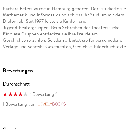
Barbara Peters wurde in Hamburg geboren. Dort studierte sie
Mathematik und Informatik und schloss ihr Studium mit dem
Diplom ab. Seit 1997 leitet sie Kinder- und
Jugendtheatergruppen. Beim Schreiben der Theaterstücke
für diese Gruppen entdeckte sie ihre Freude am
Geschichtenerzählen. Seitdem arbeitet sie für verschiedene
Verlage und schreibt Geschichten, Gedichte, Bilderbuchtexte
und Theaterstücke, hauptsächlich für Kinder. Seit November
2011 teilt sie sich ein Künstleratelier mit zwei weiteren Kinder-
und Jugendbuchautorinnen im Kinderliteraturhaus der
Bewertungen
Bücherpiraten in der Lübecker Altstadt. Im Schreibkontor der
Geschichtenfischer entstehen jetzt viele ihrer Texte. Sie hat
Durchschnitt
zwei erwachsene Söhne und lebt mit ihrem Mann, mit dem sie
unter anderem die Begeisterung fürs Segeln verbindet, in der
15
1 Bewertung
norddeutschen Schlossstadt Ahrensburg.
1 Bewertung
von
LovelyBooks