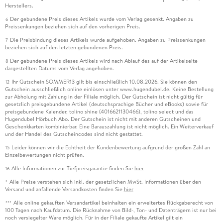
Herstellers.
Der gebundene Preis dieses Artikels wurde vom Verlag gesenkt. Angaben zu
6
Preissenkungen beziehen sich auf den vorherigen Preis.
Die Preisbindung dieses Artikels wurde aufgehoben. Angaben zu Preissenkungen
7
beziehen sich auf den letzten gebundenen Preis.
Der gebundene Preis dieses Artikels wird nach Ablauf des auf der Artikelseite
8
dargestellten Datums vom Verlag angehoben.
Ihr Gutschein SOMMER13 gilt bis einschließlich 10.08.2026. Sie können den
12
Gutschein ausschließlich online einlösen unter www.hugendubel.de. Keine Bestellung
zur Abholung mit Zahlung in der Filiale möglich. Der Gutschein ist nicht gültig für
gesetzlich preisgebundene Artikel (deutschsprachige Bücher und eBooks) sowie für
preisgebundene Kalender, tolino shine (4016621130466), tolino select und das
Hugendubel Hörbuch Abo. Der Gutschein ist nicht mit anderen Gutscheinen und
Geschenkkarten kombinierbar. Eine Barauszahlung ist nicht möglich. Ein Weiterverkauf
und der Handel des Gutscheincodes sind nicht gestattet.
Leider können wir die Echtheit der Kundenbewertung aufgrund der großen Zahl an
15
Einzelbewertungen nicht prüfen.
Alle Informationen zur Tiefpreisgarantie finden Sie
hier
16
Alle Preise verstehen sich inkl. der gesetzlichen MwSt. Informationen über den
*
Versand und anfallende Versandkosten finden Sie
hier
Alle online gekauften Versandartikel beinhalten ein erweitertes Rückgaberecht von
***
100 Tagen nach Kaufdatum. Die Rücknahme von Bild-, Ton- und Datenträgern ist nur bei
noch versiegelter Ware möglich. Für in der Filiale gekaufte Artikel gilt ein