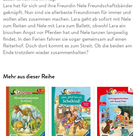
Lara hat für sich und ihre Freundin Nele Freundschaftsbänder
geknüpft. Nun sind sie allerbeste Freundinnen für immer und
wollen alles zusammen machen. Lara geht ab sofort mit Nele
zum Reiten und Nele mit Lara zum Ballett, obwohl Lara ein
bisschen Angst vor Pferden hat und Nele tanzen langweilig
findet. In den Ferien fahren sie sogar gemeinsam auf einen
Reiterhof. Doch dort kommt es zum Streit. Ob die beiden am
Ende trotzdem wieder zusammenhalten?
Die Kinderbücher der Reihe Leserabe - 2. Lesestufe wurden
mit Pädagogen entwickelt und richten sich an Kinder ab 7
Jahren. Es warten spannende Geschichten auf
Mehr aus dieser Reihe
fortgeschrittene Erstleser. Neben dem Leserätsel fördern
vertiefende Fragen zum Text das Leseverständnis. Kinder
lieben Rätsel und können selbstständig überprüfen, ob sie
der Geschichte folgen konnten.