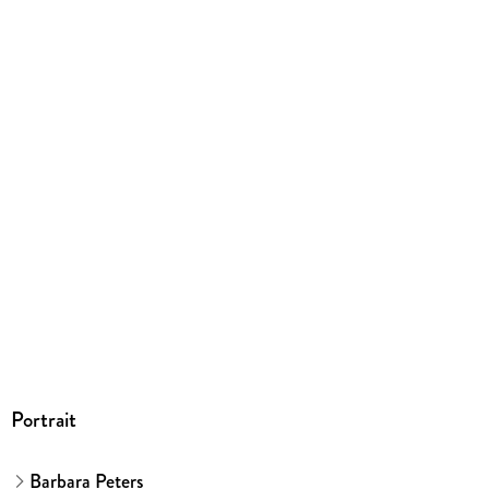
Farbig illustriert
Gewicht
297 g
Größe (L/B/H)
241/177/12 mm
ISBN
9783473462056
Herstelleradresse
Ravensburger Verlag GmbH, Postfach 2460, 88194
Ravensburg, service@ravensburger.de
Portrait
Barbara Peters