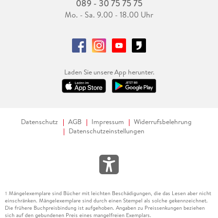
089 - 30 75 75 75
Mo. - Sa. 9.00 - 18.00 Uhr
Laden Sie unsere App herunter.
Datenschutz
AGB
Impressum
Widerrufsbelehrung
Datenschutzeinstellungen
Mängelexemplare sind Bücher mit leichten Beschädigungen, die das Lesen aber nicht
1
einschränken. Mängelexemplare sind durch einen Stempel als solche gekennzeichnet.
Die frühere Buchpreisbindung ist aufgehoben. Angaben zu Preissenkungen beziehen
sich auf den gebundenen Preis eines mangelfreien Exemplars.