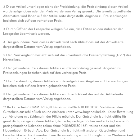
Diese Artikel unterliegen nicht der Preisbindung, die Preisbindung dieser Artikel
2
wurde aufgehoben oder der Preis wurde vom Verlag gesenkt. Die jeweils zutreffende
Alternative wird Ihnen auf der Artikelseite dargestellt. Angaben zu Preissenkungen
beziehen sich auf den vorherigen Preis.
Durch Öffnen der Leseprobe willigen Sie ein, dass Daten an den Anbieter der
3
Leseprobe übermittelt werden.
Der gebundene Preis dieses Artikels wird nach Ablauf des auf der Artikelseite
4
dargestellten Datums vom Verlag angehoben.
Der Preisvergleich bezieht sich auf die unverbindliche Preisempfehlung (UVP) des
5
Herstellers.
Der gebundene Preis dieses Artikels wurde vom Verlag gesenkt. Angaben zu
6
Preissenkungen beziehen sich auf den vorherigen Preis.
Die Preisbindung dieses Artikels wurde aufgehoben. Angaben zu Preissenkungen
7
beziehen sich auf den letzten gebundenen Preis.
Der gebundene Preis dieses Artikels wird nach Ablauf des auf der Artikelseite
8
dargestellten Datums vom Verlag angehoben.
Ihr Gutschein SOMMER13 gilt bis einschließlich 10.08.2026. Sie können den
12
Gutschein ausschließlich online einlösen unter www.hugendubel.de. Keine Bestellung
zur Abholung mit Zahlung in der Filiale möglich. Der Gutschein ist nicht gültig für
gesetzlich preisgebundene Artikel (deutschsprachige Bücher und eBooks) sowie für
preisgebundene Kalender, tolino shine (4016621130466), tolino select und das
Hugendubel Hörbuch Abo. Der Gutschein ist nicht mit anderen Gutscheinen und
Geschenkkarten kombinierbar. Eine Barauszahlung ist nicht möglich. Ein Weiterverkauf