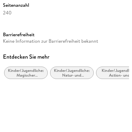
Seitenanzahl
240
Altersempfehlung
ab 9 Jahre
Barrierefreiheit
Reihe
Keine Information zur Barrierefreiheit bekannt
Cosmo Zauberkater, 1
Autor/Autorin
Entdecken Sie mehr
Barbara Rosslow
Kinder/Jugendliche:
Kinder/Jugendliche:
Kinder/Jugendlic
Illustrationen
Magischer
Natur- und
Action- und
Dorothee Mahnkopf
Realismus,
Tiergeschichten
Abenteuergeschi
magische Fantasy
Verlag/Hersteller
Coppenrath
Produktart
gebunden
Abbildungen
1-fbg.