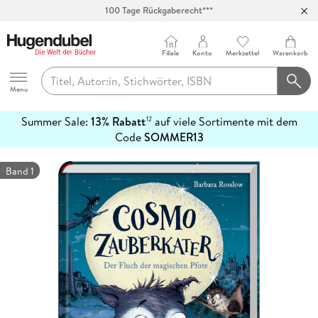
100 Tage Rückgaberecht***
Abholung in über 100 Filialen
Filiale
Konto
Merkzettel
Warenkorb
Hugendubel
Menu
Summer Sale:
13% Rabatt
auf viele Sortimente mit dem
12
mehr
Code
SOMMER13
erfahren
Band 1