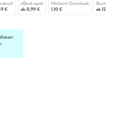
enbuch
eBook epub
Hörbuch Download
Buch (kartoniert)
49 €
ab
0,99 €
1,10 €
ab
12,90 €
diesen
: