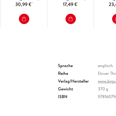
30,99 €
17,49 €
23,
*
*
Sprache
englisch
Reihe
Dover Thri
Verlag/Hersteller
www.bnpub
Gewicht
370 g
ISBN
9781607