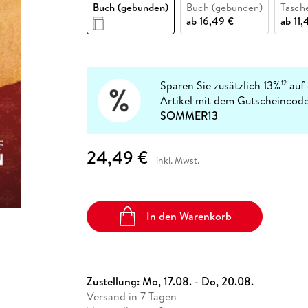
Fremdsprachige Bücher
Buch (gebunden)
Buch (gebunden)
Tasch
n Lernhilfen
 Jugendbücher
eiber
Hörbuch Downloads im Bundle
cher
 Vergleich
 Puzzlezubehör
Lernen
New Adult
STABILO
ab
16,49 €
ab
11,
Taschenbücher
hilfen
hriller
 Backen
er
lender
Ratgeber
op
hriller
Romance
Sachbücher
Sparen Sie zusätzlich 13%
auf 
12
precher:innen
Artikel mit dem Gutscheincode
Science Fiction
SOMMER13
Fremdsprachige Bücher
24,49 €
inkl. Mwst.
In den Warenkorb
Zustellung:
Mo, 17.08. - Do, 20.08.
Versand in 7 Tagen