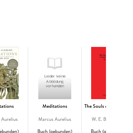
-life personalities.
tations
Meditations
The Souls of Black Folk
 Aurelius
Marcus Aurelius
W. E. B. Du Bois
gebunden)
Buch (gebunden)
Buch (gebunden)