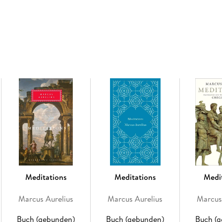
buffs, and for anyone fascinated by larger-than
Meditations
Meditations
Medi
Marcus Aurelius
Marcus Aurelius
Marcus
Buch (gebunden)
Buch (gebunden)
Buch (