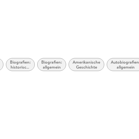
Biografien:
Biografien:
Amerikanische
Autobiografien
historisch,
allgemein
Geschichte
allgemein
politisch,
militärisch