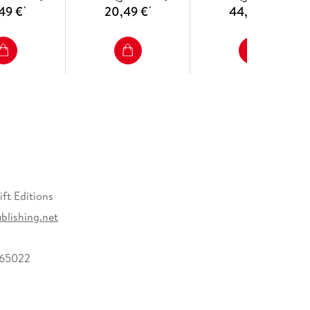
49 €
20,49 €
44,49 €
*
*
*
ft Editions
lishing.net
965022