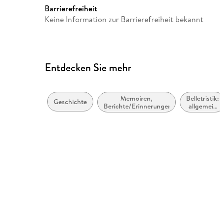
Barrierefreiheit
Keine Information zur Barrierefreiheit bekannt
Entdecken Sie mehr
Memoiren,
Belletristik:
Geschichte
Berichte/Erinnerungen
allgemein
und
literarisch,
nicht nach
Genre