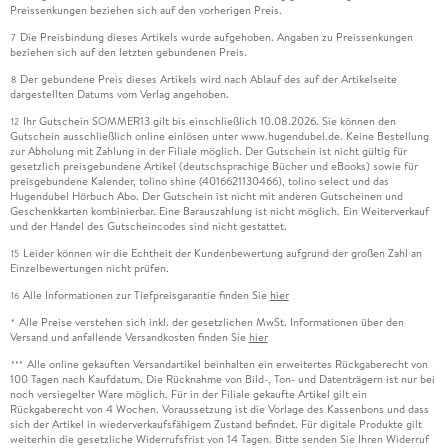
Preissenkungen beziehen sich auf den vorherigen Preis.
Die Preisbindung dieses Artikels wurde aufgehoben. Angaben zu Preissenkungen
7
beziehen sich auf den letzten gebundenen Preis.
Der gebundene Preis dieses Artikels wird nach Ablauf des auf der Artikelseite
8
dargestellten Datums vom Verlag angehoben.
Ihr Gutschein SOMMER13 gilt bis einschließlich 10.08.2026. Sie können den
12
Gutschein ausschließlich online einlösen unter www.hugendubel.de. Keine Bestellung
zur Abholung mit Zahlung in der Filiale möglich. Der Gutschein ist nicht gültig für
gesetzlich preisgebundene Artikel (deutschsprachige Bücher und eBooks) sowie für
preisgebundene Kalender, tolino shine (4016621130466), tolino select und das
Hugendubel Hörbuch Abo. Der Gutschein ist nicht mit anderen Gutscheinen und
Geschenkkarten kombinierbar. Eine Barauszahlung ist nicht möglich. Ein Weiterverkauf
und der Handel des Gutscheincodes sind nicht gestattet.
Leider können wir die Echtheit der Kundenbewertung aufgrund der großen Zahl an
15
Einzelbewertungen nicht prüfen.
Alle Informationen zur Tiefpreisgarantie finden Sie
hier
16
Alle Preise verstehen sich inkl. der gesetzlichen MwSt. Informationen über den
*
Versand und anfallende Versandkosten finden Sie
hier
Alle online gekauften Versandartikel beinhalten ein erweitertes Rückgaberecht von
***
100 Tagen nach Kaufdatum. Die Rücknahme von Bild-, Ton- und Datenträgern ist nur bei
noch versiegelter Ware möglich. Für in der Filiale gekaufte Artikel gilt ein
Rückgaberecht von 4 Wochen. Voraussetzung ist die Vorlage des Kassenbons und dass
sich der Artikel in wiederverkaufsfähigem Zustand befindet. Für digitale Produkte gilt
weiterhin die gesetzliche Widerrufsfrist von 14 Tagen. Bitte senden Sie Ihren Widerruf