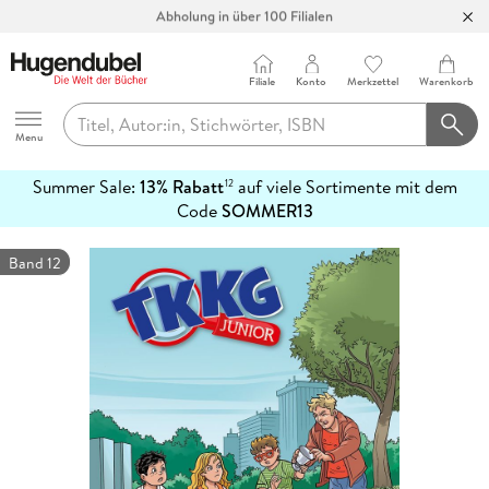
Abholung in über 100 Filialen
Filiale
Konto
Merkzettel
Warenkorb
Hugendubel
Menu
Summer Sale:
13% Rabatt
auf viele Sortimente mit dem
12
mehr
Code
SOMMER13
erfahren
Band 12