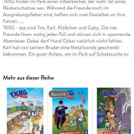
TKKG finden im Park einen Silberbecher, der wohl Teil eines
Räuberschatzes war. Während die Freunde noch im
Ausgrabungsfieber sind, heften sich zwei Gestalten an ihre
Fersen . . .
TKKG - das sind Tim, Karl, Klößchen und Gaby. Die vier
Freunde lösen mutig jeden Fall und stürzen sich in spannende
Abenteuer. Dabei darf Hund Oskar natürlich nicht fehlen.
Karl hat von seinem Bruder eine Metallsonde geschenkt
bekommen. Ein guter Anlass, um im Park auf Schatzsuche zu
gehen! Und tatsächlich finden die vier Detektive etwas: einen
Silberbecher, der wohl in früherer Zeit Teil eines
Räuberschatzes war. Ob im Park noch mehr zu finden ist?
Mehr aus dieser Reihe
Während die Freunde noch im Ausgrabungsfieber sind,
heften sich zwei Gestalten an ihre Fersen . . .
Band 14