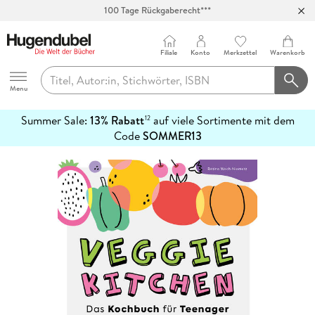
100 Tage Rückgaberecht***
Abholung in über 100 Filialen
Filiale
Konto
Merkzettel
Warenkorb
Hugendubel
Menu
Summer Sale:
13% Rabatt
auf viele Sortimente mit dem
12
mehr
Code
SOMMER13
erfahren