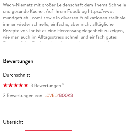
Wech-Niemetz mit großer Leidenschaft dem Thema Schnelle
und gesunde Küche . Auf ihrem Foodblog https://www.
mundgefuehl. com/ sowie in diversen Publikationen stellt sie
immer wieder schnelle, einfache, aber nicht alltägliche
Rezepte vor. Ihr ist es eine Herzensangelegenheit zu zeigen,
wie man auch im Alltagsstress schnell und einfach gutes
Essen auf den Tisch zaubern kann und wie wenig dafür
notwendig ist. Wie genussvoll einfache Küche sein kann,
spiegelt sich in ihren stimmungsvollen Food-Fotos wider. Sie
Bewertungen
liebt es, Genuss in appetitanregenden Bildern greifbar zu
machen, was in ihrer besonderen Bildsprache zum Ausdruck
Durchschnitt
kommt. Einst als Hobby begonnen, führte es die Autorin in
einen wunderschönen Beruf.
15
3 Bewertungen
2 Bewertungen
von
LovelyBooks
Übersicht