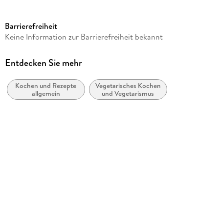
Seitenanzahl
143
Barrierefreiheit
Autor/Autorin
Keine Information zur Barrierefreiheit bekannt
Betina Wech-Niemetz
Verlag/Hersteller
Entdecken Sie mehr
Edition Michael Fischer
Kochen und Rezepte
Vegetarisches Kochen
Produktart
allgemein
und Vegetarismus
gebunden
Gewicht
526 g
Größe (L/B/H)
218/173/15 mm
ISBN
9783745921939
Herstelleradresse
EMF Edition Michael Fischer, Donnersbergstr 7, 86859