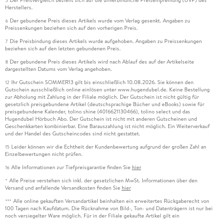
Der Preisvergleich bezieht sich auf die unverbindliche Preisempfehlung (UVP) des
5
Herstellers.
Der gebundene Preis dieses Artikels wurde vom Verlag gesenkt. Angaben zu
6
Preissenkungen beziehen sich auf den vorherigen Preis.
Die Preisbindung dieses Artikels wurde aufgehoben. Angaben zu Preissenkungen
7
beziehen sich auf den letzten gebundenen Preis.
Der gebundene Preis dieses Artikels wird nach Ablauf des auf der Artikelseite
8
dargestellten Datums vom Verlag angehoben.
Ihr Gutschein SOMMER13 gilt bis einschließlich 10.08.2026. Sie können den
12
Gutschein ausschließlich online einlösen unter www.hugendubel.de. Keine Bestellung
zur Abholung mit Zahlung in der Filiale möglich. Der Gutschein ist nicht gültig für
gesetzlich preisgebundene Artikel (deutschsprachige Bücher und eBooks) sowie für
preisgebundene Kalender, tolino shine (4016621130466), tolino select und das
Hugendubel Hörbuch Abo. Der Gutschein ist nicht mit anderen Gutscheinen und
Geschenkkarten kombinierbar. Eine Barauszahlung ist nicht möglich. Ein Weiterverkauf
und der Handel des Gutscheincodes sind nicht gestattet.
Leider können wir die Echtheit der Kundenbewertung aufgrund der großen Zahl an
15
Einzelbewertungen nicht prüfen.
Alle Informationen zur Tiefpreisgarantie finden Sie
hier
16
Alle Preise verstehen sich inkl. der gesetzlichen MwSt. Informationen über den
*
Versand und anfallende Versandkosten finden Sie
hier
Alle online gekauften Versandartikel beinhalten ein erweitertes Rückgaberecht von
***
100 Tagen nach Kaufdatum. Die Rücknahme von Bild-, Ton- und Datenträgern ist nur bei
noch versiegelter Ware möglich. Für in der Filiale gekaufte Artikel gilt ein