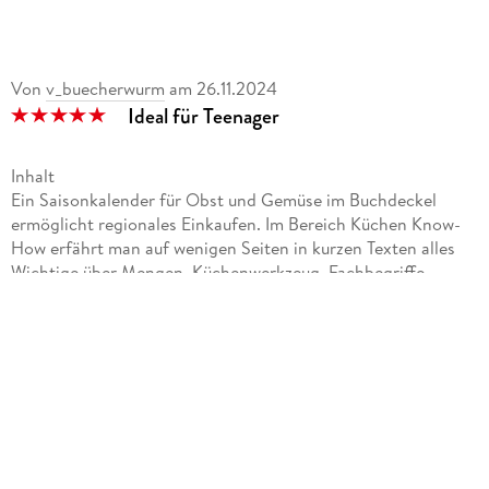
Von
v_buecherwurm
am
26.11.2024
Ideal für Teenager
Inhalt
Ein Saisonkalender für Obst und Gemüse im Buchdeckel
ermöglicht regionales Einkaufen. Im Bereich Küchen Know-
How erfährt man auf wenigen Seiten in kurzen Texten alles
Wichtige über Mengen, Küchenwerkzeug, Fachbegriffe,
Garmethoden und Tipps & Tricks. Die Rezepte sind für 2
Personen berechnet und unterteilen sich in Soulfood, Salate
& Gesundes, Snacks & Finger-Food, Sweets, Pestos & Dips.
Jedes Rezept ist mit einem appetitlichen Bild versehen. Im
Register kann man gezielt nach Rezepten zu bestimmten
Produkten suchen.
Meinung
Ich bin begeistert von dem Kochbuch. Als Zielgruppe spricht
es mich durch seine Aufmachung direkt an. Die Rezepte sind