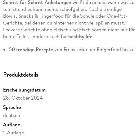
Schritt-für-Schritt-Anleitungen
weißt du genau, wann was zu
tun ist und es kann nichts schiefgehen. Koche trendige
Bowls, Snacks & Fingerfood für die Schule oder One-Pot-
Gerichte, bei denen du hinterher nicht viel spülen musst.
Leckere Gerichte ohne Fleisch und Fisch sorgen nicht nur für
bunte Teller, sondern auch für
healthy life
.
50 trendige Rezepte
von Frühstück über Fingerfood bis zu
Bowls und One Pot
Mit umfangreichem
Know-how
und den wichtigsten
Basics
zum Kochen
Produktdetails
Special:
Küchenwissen
und
Einkaufsliste
als QR-Code
Erscheinungsdatum
Lerne mit diesem Kochbuch Schritt für Schritt kochen und
28. Oktober 2024
zaubere schnelle
Pasta mit Burrata
,
mediterranen
Sprache
Flammkuchen
,
crunchy Apfelcreme
und mehr auf den Tisch.
deutsch
Beeindrucke deine Familie und Freund*innen mit deinen
neuen Koch-Skills!
Auflage
1. Auflage