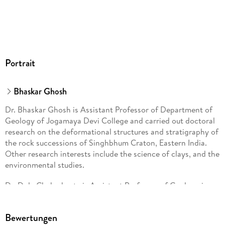
Portrait
Bhaskar Ghosh
Dr. Bhaskar Ghosh is Assistant Professor of Department of
Geology of Jogamaya Devi College and carried out doctoral
research on the deformational structures and stratigraphy of
the rock successions of Singhbhum Craton, Eastern India.
Other research interests include the science of clays, and the
environmental studies.
Dr. Dola Chakraborty is Assistant Professor of Geology in
Durgapur and carried out doctoral research on the topic of
geomorphology and sediment character of beach- dune
Bewertungen
complex along different sectors of north-eastern coast of