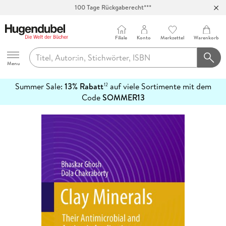
100 Tage Rückgaberecht***
Abholung in über 100 Filialen
Filiale
Konto
Merkzettel
Warenkorb
Hugendubel
Menu
Summer Sale:
13% Rabatt
auf viele Sortimente mit dem
12
mehr
Code
SOMMER13
erfahren