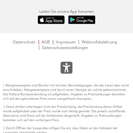
Laden Sie unsere App herunter.
Datenschutz
AGB
Impressum
Widerrufsbelehrung
Datenschutzeinstellungen
Mängelexemplare sind Bücher mit leichten Beschädigungen, die das Lesen aber nicht
1
einschränken. Mängelexemplare sind durch einen Stempel als solche gekennzeichnet.
Die frühere Buchpreisbindung ist aufgehoben. Angaben zu Preissenkungen beziehen
sich auf den gebundenen Preis eines mangelfreien Exemplars.
Diese Artikel unterliegen nicht der Preisbindung, die Preisbindung dieser Artikel
2
wurde aufgehoben oder der Preis wurde vom Verlag gesenkt. Die jeweils zutreffende
Alternative wird Ihnen auf der Artikelseite dargestellt. Angaben zu Preissenkungen
beziehen sich auf den vorherigen Preis.
Durch Öffnen der Leseprobe willigen Sie ein, dass Daten an den Anbieter der
3
Leseprobe übermittelt werden.