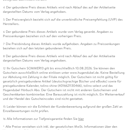
Der gebundene Preis dieses Artikels wird nach Ablauf des auf der Artikelseite
4
dargestellten Datums vom Verlag angehoben.
Der Preisvergleich bezieht sich auf die unverbindliche Preisempfehlung (UVP) des
5
Herstellers.
Der gebundene Preis dieses Artikels wurde vom Verlag gesenkt. Angaben zu
6
Preissenkungen beziehen sich auf den vorherigen Preis.
Die Preisbindung dieses Artikels wurde aufgehoben. Angaben zu Preissenkungen
7
beziehen sich auf den letzten gebundenen Preis.
Der gebundene Preis dieses Artikels wird nach Ablauf des auf der Artikelseite
8
dargestellten Datums vom Verlag angehoben.
Ihr Gutschein SOMMER13 gilt bis einschließlich 10.08.2026. Sie können den
12
Gutschein ausschließlich online einlösen unter www.hugendubel.de. Keine Bestellung
zur Abholung mit Zahlung in der Filiale möglich. Der Gutschein ist nicht gültig für
gesetzlich preisgebundene Artikel (deutschsprachige Bücher und eBooks) sowie für
preisgebundene Kalender, tolino shine (4016621130466), tolino select und das
Hugendubel Hörbuch Abo. Der Gutschein ist nicht mit anderen Gutscheinen und
Geschenkkarten kombinierbar. Eine Barauszahlung ist nicht möglich. Ein Weiterverkauf
und der Handel des Gutscheincodes sind nicht gestattet.
Leider können wir die Echtheit der Kundenbewertung aufgrund der großen Zahl an
15
Einzelbewertungen nicht prüfen.
Alle Informationen zur Tiefpreisgarantie finden Sie
hier
16
Alle Preise verstehen sich inkl. der gesetzlichen MwSt. Informationen über den
*