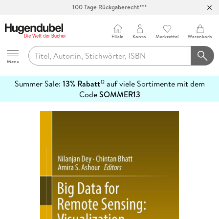
100 Tage Rückgaberecht***
Abholung in über 100 Filialen
Filiale
Konto
Merkzettel
Warenkorb
Hugendubel
Menu
Summer Sale:
13% Rabatt
auf viele Sortimente mit dem
12
mehr
Code
SOMMER13
erfahren