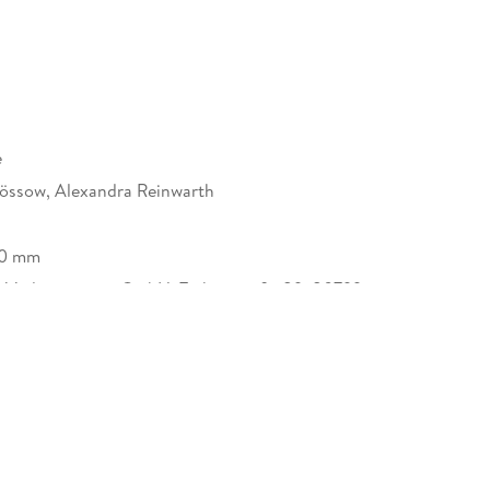
e
hössow, Alexandra Reinwarth
10 mm
 Verlagsgruppe GmbH, Türkenstraße 89, 80799
 info@m-vg.de