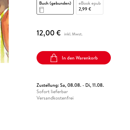
Fremdsprachige Bücher
Buch (gebunden)
eBook epub
n Lernhilfen
 Jugendbücher
eiber
Hörbuch Downloads im Bundle
cher
 Vergleich
 Puzzlezubehör
Lernen
New Adult
STABILO
2,99 €
Taschenbücher
hilfen
hriller
 Backen
er
lender
Ratgeber
op
hriller
Romance
12,00 €
inkl. Mwst.
Sachbücher
precher:innen
Science Fiction
Fremdsprachige Bücher
In den Warenkorb
Zustellung:
Sa, 08.08. - Di, 11.08.
Sofort lieferbar
Versandkostenfrei