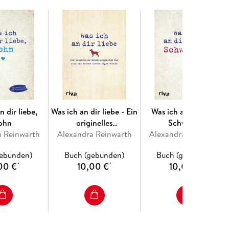
n dir liebe,
Was ich an dir liebe - Ein
Was ich an dir liebe,
ohn
originelles
Schwester
a Reinwarth
Erinnerungsalbum für
Alexandra Reinwarth
Alexandra Reinwarth
dich und deinen
gebunden)
Buch (gebunden)
Buch (gebunden)
vierbeinigen Freund
00 €
10,00 €
10,00 €
*
*
*