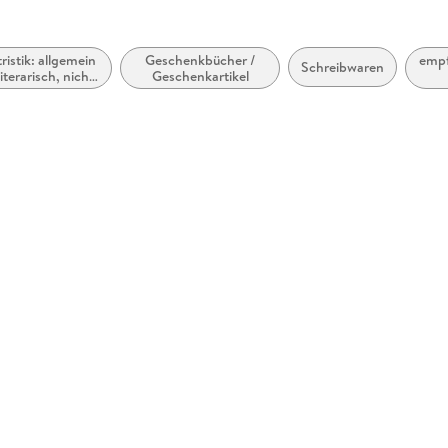
tristik: allgemein
Geschenkbücher /
empf
Schreibwaren
iterarisch, nicht
Geschenkartikel
nach Genre