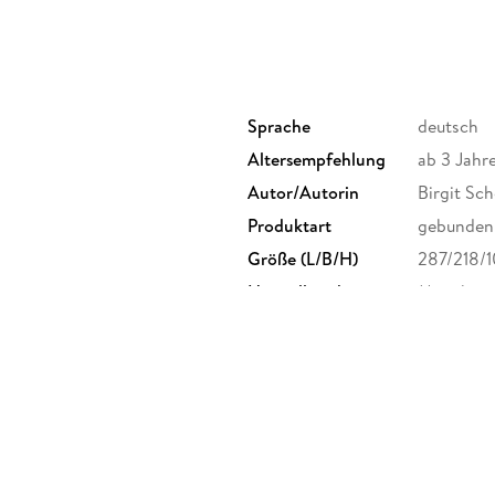
Sprache
deutsch
Altersempfehlung
ab 3 Jahr
Autor/Autorin
Birgit Sc
Produktart
gebunden
Größe (L/B/H)
287/218/
Herstelleradresse
Münchner
München,