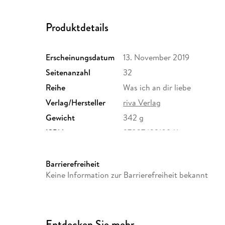
Produktdetails
Erscheinungsdatum
13. November 2019
Seitenanzahl
32
Reihe
Was ich an dir liebe
Verlag/Hersteller
riva Verlag
Gewicht
342 g
ISBN
9783742310941
Barrierefreiheit
Keine Information zur Barrierefreiheit bekannt
Entdecken Sie mehr