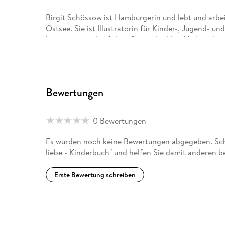
Birgit Schössow ist Hamburgerin und lebt und arbe
Ostsee. Sie ist Illustratorin für Kinder-, Jugend- u
bereits viermal auf dem Cover des New Yorker abge
Bewertungen
0 Bewertungen
Es wurden noch keine Bewertungen abgegeben. Schr
liebe - Kinderbuch" und helfen Sie damit anderen b
Erste Bewertung schreiben