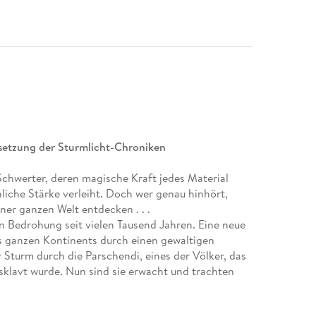
tsetzung der Sturmlicht-Chroniken
 Schwerter, deren magische Kraft jedes Material
liche Stärke verleiht. Doch wer genau hinhört,
ner ganzen Welt entdecken . . .
n Bedrohung seit vielen Tausend Jahren. Eine neue
s ganzen Kontinents durch einen gewaltigen
Sturm durch die Parschendi, eines der Völker, das
sklavt wurde. Nun sind sie erwacht und trachten
ich bereits zu einer großen Streitmacht, um im
 überziehen und Rache für ihr jahrtausendelanges