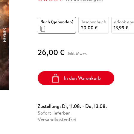
Fremdsprachige Bücher
n Lernhilfen
 Jugendbücher
eiber
Hörbuch Downloads im Bundle
cher
 Vergleich
 Puzzlezubehör
Lernen
New Adult
STABILO
Taschenbücher
hilfen
hriller
 Backen
er
lender
Ratgeber
Buch (gebunden)
Taschenbuch
eBook ep
op
hriller
Romance
20,00 €
13,99 €
Sachbücher
precher:innen
Science Fiction
26,00 €
inkl. Mwst.
Fremdsprachige Bücher
In den Warenkorb
Zustellung:
Di, 11.08. - Do, 13.08.
Sofort lieferbar
Versandkostenfrei