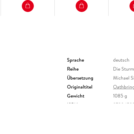
Sprache
deutsch
Reihe
Die Sturm
Übersetzung
Michael S
Originaltitel
Oathbring
Gewicht
1085 g
ISBN
9783453
agsgruppe GmbH, Neumarkter
randomhouse.de