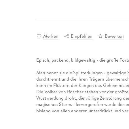
Merken
Empfehlen
Bewerten
Episch, packend, bildgewaltig - die große For
Man nennt sie die Splitterklingen - gewaltige
durchtrennt und die ihren Trägern übermensch
kann im Flüstern der Klingen das Geheimnis ei
Die Völker von Roschar stehen vor der größte
Wüstwerdung droht, die völlige Zerstörung de
magischen Sturm. Hervorgerufen wurde dieser 
bislang von allen anderen unterdrückt und ver
danach, ihre Ketten abzuwerfen. Sie sammeln s
Gefolge des Sturms ganz Roschar mit Krieg zu