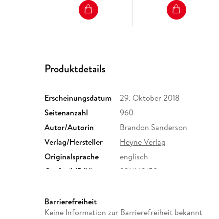
Produktdetails
Erscheinungsdatum
29. Oktober 2018
Seitenanzahl
960
Autor/Autorin
Brandon Sanderson
Verlag/Hersteller
Heyne Verlag
Originalsprache
englisch
Größe (L/B/H)
221/142/58 mm
Herstelleradresse
Penguin Random House Verl
Straße 28, 81673 München,
Barrierefreiheit
produktsicherheit@penguin
Keine Information zur Barrierefreiheit bekannt