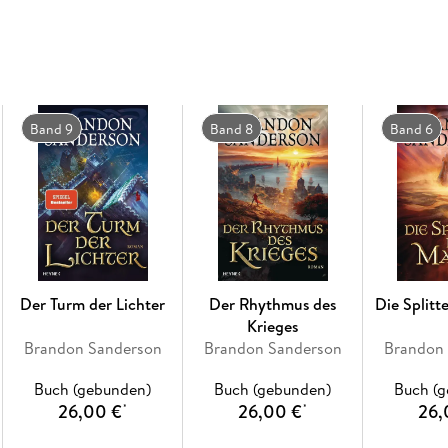
Leid zu suchen. Einzig Kaladin, der Sturmges
Bringern der Leere entgegenstellen. Mit ihren
sagenumwobenen Ritterorden neu gegründet, 
Menschen auf. Doch je mehr Kaladin über die P
Welches Volk kann von sich behaupten, der wa
wirklich hinter dem Bösen, das ganz Roschar 
Band 9
Band 8
Band 6
Der Turm der Lichter
Der Rhythmus des
Die Splitt
Krieges
Brandon Sanderson
Brandon Sanderson
Brandon
Buch (gebunden)
Buch (gebunden)
Buch (
26,00 €
26,00 €
26,
*
*