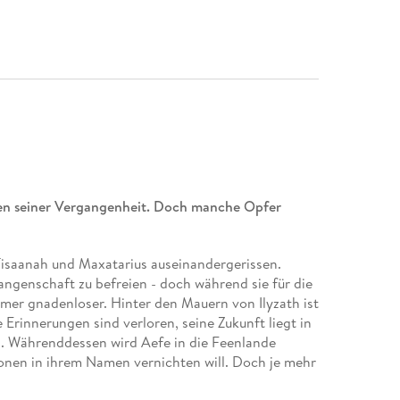
tten seiner Vergangenheit. Doch manche Opfer
isaanah und Maxatarius auseinandergerissen.
angenschaft zu befreien - doch während sie für die
mmer gnadenloser. Hinter den Mauern von Ilyzath ist
 Erinnerungen sind verloren, seine Zukunft liegt in
n. Währenddessen wird Aefe in die Feenlande
tionen in ihrem Namen vernichten will. Doch je mehr
wird sie sich selbst. Tisaanah, Max und Aefe stehen