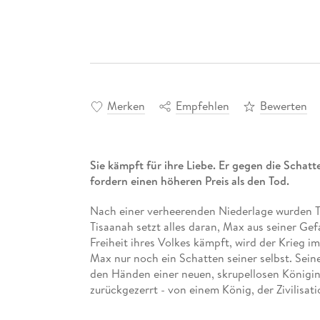
Merken
Empfehlen
Bewerten
Sie kämpft für ihre Liebe. Er gegen die Scha
fordern einen höheren Preis als den Tod.
Nach einer verheerenden Niederlage wurden T
Tisaanah setzt alles daran, Max aus seiner Gef
Freiheit ihres Volkes kämpft, wird der Krieg i
Max nur noch ein Schatten seiner selbst. Seine
den Händen einer neuen, skrupellosen Königi
zurückgezerrt - von einem König, der Zivilisa
ihre Vergangenheit sie einholt, desto fremder 