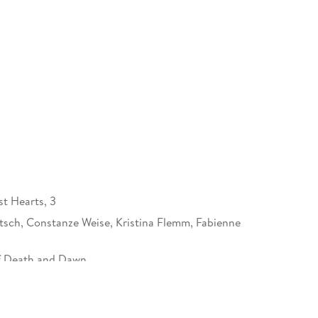
st Hearts, 3
tsch, Constanze Weise, Kristina Flemm, Fabienne
f Death and Dawn
58 mm