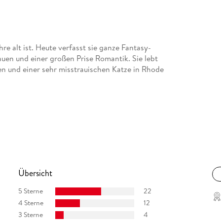
re alt ist. Heute verfasst sie ganze Fantasy-
uen und einer großen Prise Romantik. Sie lebt
 und einer sehr misstrauischen Katze in Rhode
Düsseldorf studiert, womit sie ihre Interessen an
. Sie übersetzt Belletristik, Jugendbücher und
er wieder auch gern im Team. Sie lebt und
Übersicht
5 Sterne
22
4 Sterne
12
3 Sterne
4