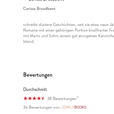
Carissa Broadbent
schreibt düstere Geschichten, seit sie etwa neun Jah
Romane mit einer gehörigen Portion knallharter Fra
mit Mann und Sohn, einem gut erzogenen Kaninchen
Island.
Constanze Weise
hat Anglistik in Bremen und Literaturübersetzen in 
Bewertungen
Sprachen und Literatur wunderbar verbinden konnte
Biografien aus dem Englischen und Spanischen, imm
Durchschnitt
arbeitet in Bremen.
15
38 Bewertungen
Kristina Flemm
36 Bewertungen
von
LovelyBooks