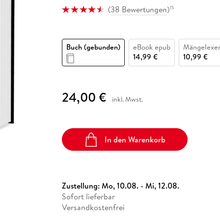
Fremdsprachige Bücher
n Lernhilfen
 Jugendbücher
eiber
Hörbuch Downloads im Bundle
(
38 Bewertungen
)
15
cher
 Vergleich
 Puzzlezubehör
Lernen
New Adult
STABILO
Taschenbücher
hilfen
hriller
 Backen
er
lender
Ratgeber
op
hriller
Romance
Buch (gebunden)
eBook epub
Mängelexe
14,99 €
10,99 €
Sachbücher
precher:innen
Science Fiction
Fremdsprachige Bücher
24,00 €
inkl. Mwst.
In den Warenkorb
Zustellung:
Mo, 10.08. - Mi, 12.08.
Sofort lieferbar
Versandkostenfrei