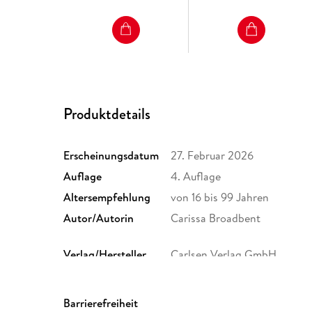
Produktdetails
Erscheinungsdatum
27. Februar 2026
Auflage
4. Auflage
Altersempfehlung
von 16 bis 99 Jahren
Autor/Autorin
Carissa Broadbent
Verlag/Hersteller
Carlsen Verlag GmbH
Originalsprache
englisch
Gewicht
885 g
Barrierefreiheit