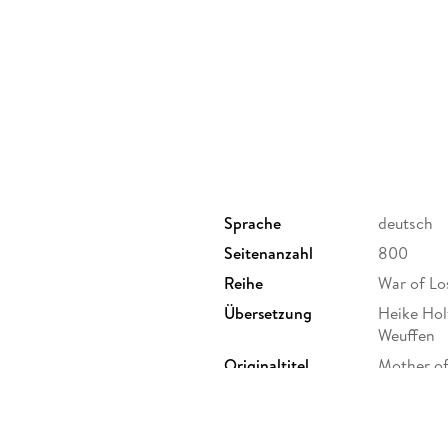
-- Band 3: Mother of Death and Dawn
Sprache
deutsch
Seitenanzahl
800
Reihe
War of Lo
Übersetzung
Heike Hol
Weuffen
Originaltitel
Mother o
Produktart
gebunden
Größe (L/B/H)
219/150/