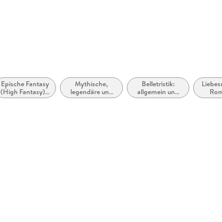
Herstelleradresse
Carlsen V
Hamburg, 
Epische Fantasy
Mythische,
Belletristik:
Liebes
(High Fantasy) /
legendäre und
allgemein und
Rom
Heroische
übernatürliche
literarisch, nicht
Roma
Fantasy
Wesen, Monster
nach Genre
para
und Kreaturen