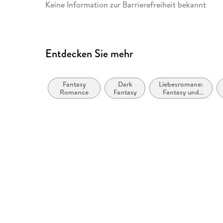
ISBN
9783551586162
Keine Information zur Barrierefreiheit bekannt
Entdecken Sie mehr
Fantasy
Dark
Liebesromane:
Romance
Fantasy
Fantasy und
paranormal