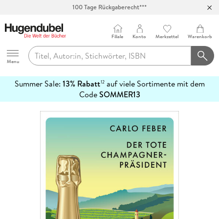
100 Tage Rückgaberecht***
Abholung in über 100 Filialen
Filiale
Konto
Merkzettel
Warenkorb
Hugendubel
Menu
Summer Sale:
13% Rabatt
auf viele Sortimente mit dem
12
mehr
Code
SOMMER13
erfahren