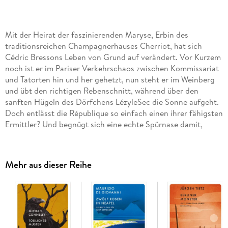
Mit der Heirat der faszinierenden Maryse, Erbin des
traditionsreichen Champagnerhauses Cherriot, hat sich
Cédric Bressons Leben von Grund auf verändert. Vor Kurzem
noch ist er im Pariser Verkehrschaos zwischen Kommissariat
und Tatorten hin und her gehetzt, nun steht er im Weinberg
und übt den richtigen Rebenschnitt, während über den
sanften Hügeln des Dörfchens LézyleSec die Sonne aufgeht.
Doch entlässt die République so einfach einen ihrer fähigsten
Ermittler? Und begnügt sich eine echte Spürnase damit,
Champagnernoten zu erschnuppern?
Ex-Kommissar Cédric Bresson genießt sein Glück als frisch
verheirateter Neu-Winzer in Lézy-le-Sec in der Champagne,
Mehr aus dieser Reihe
der Heimat seiner Frau. Doch sein Ruf als beste Spürnase der
Pariser Kriminalpolizei holt ihn ein: Als inmitten der
Weinberge Sylvain Clouet, Präsident der einflussreichen
Winzervereinigung Vigne d'Or, ermordet aufgefunden wird,
zwingt das Innenministerium Cédric, die Ermittlungen zu
übernehmen. Wie er neben der Arbeit im Weinberg und der