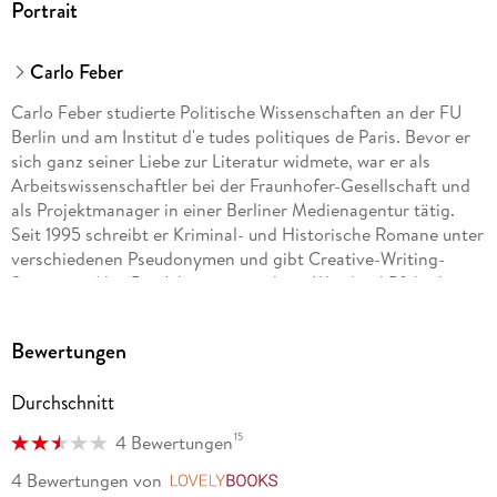
Portrait
Carlo Feber
Carlo Feber studierte Politische Wissenschaften an der FU
Berlin und am Institut d'e tudes politiques de Paris. Bevor er
sich ganz seiner Liebe zur Literatur widmete, war er als
Arbeitswissenschaftler bei der Fraunhofer-Gesellschaft und
als Projektmanager in einer Berliner Medienagentur tätig.
Seit 1995 schreibt er Kriminal- und Historische Romane unter
verschiedenen Pseudonymen und gibt Creative-Writing-
Seminare. Als 65er-Jahrgang aus dem »Weinland Pfalz« hatte
Carlo Feber schon immer einen Gaumen für gute Weine. Auf
einer Reise durch die Champagne - während der er seine
Bewertungen
Leidenschaft für Champagner demi-sec entdeckte - kam ihm
die Idee für Ce dric Bresson.
Durchschnitt
15
4 Bewertungen
4 Bewertungen
von
LovelyBooks