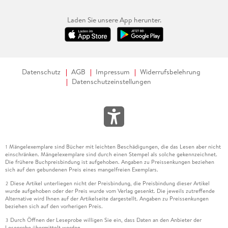
Laden Sie unsere App herunter.
Datenschutz
AGB
Impressum
Widerrufsbelehrung
Datenschutzeinstellungen
Mängelexemplare sind Bücher mit leichten Beschädigungen, die das Lesen aber nicht
1
einschränken. Mängelexemplare sind durch einen Stempel als solche gekennzeichnet.
Die frühere Buchpreisbindung ist aufgehoben. Angaben zu Preissenkungen beziehen
sich auf den gebundenen Preis eines mangelfreien Exemplars.
Diese Artikel unterliegen nicht der Preisbindung, die Preisbindung dieser Artikel
2
wurde aufgehoben oder der Preis wurde vom Verlag gesenkt. Die jeweils zutreffende
Alternative wird Ihnen auf der Artikelseite dargestellt. Angaben zu Preissenkungen
beziehen sich auf den vorherigen Preis.
Durch Öffnen der Leseprobe willigen Sie ein, dass Daten an den Anbieter der
3
Leseprobe übermittelt werden.