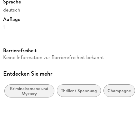
Sprache
deutsch
Auflage
1
Seitenanzahl
352
Barrierefreiheit
Reihe
Keine Information zur Barrierefreiheit bekannt
Red Eye
Autor/Autorin
Entdecken Sie mehr
Carlo Feber
Kriminalromane und
Verlag/Hersteller
Thriller / Spannung
Champagne
Mystery
Kampa Verlag
Produktart
gebunden
Gewicht
382 g