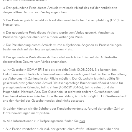
Der gebundene Preis dieses Artikels wird nach Ablauf des auf der Artikelseite
4
dargestellten Datums vom Verlag angehoben.
Der Preisvergleich bezieht sich auf die unverbindliche Preisempfehlung (UVP) des
5
Herstellers.
Der gebundene Preis dieses Artikels wurde vom Verlag gesenkt. Angaben zu
6
Preissenkungen beziehen sich auf den vorherigen Preis.
Die Preisbindung dieses Artikels wurde aufgehoben. Angaben zu Preissenkungen
7
beziehen sich auf den letzten gebundenen Preis.
Der gebundene Preis dieses Artikels wird nach Ablauf des auf der Artikelseite
8
dargestellten Datums vom Verlag angehoben.
Ihr Gutschein SOMMER13 gilt bis einschließlich 10.08.2026. Sie können den
12
Gutschein ausschließlich online einlösen unter www.hugendubel.de. Keine Bestellung
zur Abholung mit Zahlung in der Filiale möglich. Der Gutschein ist nicht gültig für
gesetzlich preisgebundene Artikel (deutschsprachige Bücher und eBooks) sowie für
preisgebundene Kalender, tolino shine (4016621130466), tolino select und das
Hugendubel Hörbuch Abo. Der Gutschein ist nicht mit anderen Gutscheinen und
Geschenkkarten kombinierbar. Eine Barauszahlung ist nicht möglich. Ein Weiterverkauf
und der Handel des Gutscheincodes sind nicht gestattet.
Leider können wir die Echtheit der Kundenbewertung aufgrund der großen Zahl an
15
Einzelbewertungen nicht prüfen.
Alle Informationen zur Tiefpreisgarantie finden Sie
hier
16
Alle Preise verstehen sich inkl. der gesetzlichen MwSt. Informationen über den
*