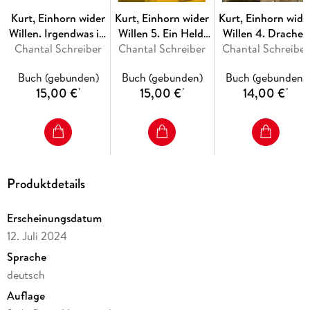
Band 1: Wer möchte schon ein Einhorn sein?
Kurt, Einhorn wider
Kurt, Einhorn wider
Kurt, Einhorn wide
Band 2: EinHorn kommt selten allein
Willen. Irgendwas ist
Willen 5. Ein Held,
Willen 4. Drachen
Chantal Schreiber
immer
Chantal Schreiber
EinHorn, ein
Chantal Schreiber
sind auch nur
Band 3: EinHorn - eine Mission
Gartenzwerg
EinHörner
Band 4: Drachen sind auch nur EinHörner
Buch (gebunden)
Buch (gebunden)
Buch (gebunden)
15,00 €
15,00 €
14,00 €
*
*
*
Band 5: Ein Held, EinHorn, ein Gartenzwerg
Zusätzlich erschienen ist das Bilderbuch "Irgendwas ist
immer" mit vielen Bildern und geringerem Textanteil für
jüngere Kinder ab 3 Jahren.
Produktdetails
Erscheinungsdatum
12. Juli 2024
Sprache
deutsch
Auflage