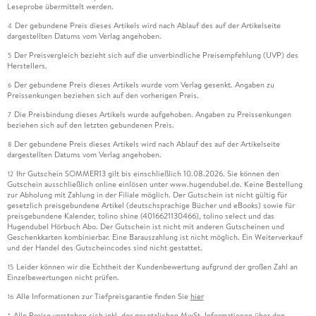
Leseprobe übermittelt werden.
Der gebundene Preis dieses Artikels wird nach Ablauf des auf der Artikelseite
4
dargestellten Datums vom Verlag angehoben.
Der Preisvergleich bezieht sich auf die unverbindliche Preisempfehlung (UVP) des
5
Herstellers.
Der gebundene Preis dieses Artikels wurde vom Verlag gesenkt. Angaben zu
6
Preissenkungen beziehen sich auf den vorherigen Preis.
Die Preisbindung dieses Artikels wurde aufgehoben. Angaben zu Preissenkungen
7
beziehen sich auf den letzten gebundenen Preis.
Der gebundene Preis dieses Artikels wird nach Ablauf des auf der Artikelseite
8
dargestellten Datums vom Verlag angehoben.
Ihr Gutschein SOMMER13 gilt bis einschließlich 10.08.2026. Sie können den
12
Gutschein ausschließlich online einlösen unter www.hugendubel.de. Keine Bestellung
zur Abholung mit Zahlung in der Filiale möglich. Der Gutschein ist nicht gültig für
gesetzlich preisgebundene Artikel (deutschsprachige Bücher und eBooks) sowie für
preisgebundene Kalender, tolino shine (4016621130466), tolino select und das
Hugendubel Hörbuch Abo. Der Gutschein ist nicht mit anderen Gutscheinen und
Geschenkkarten kombinierbar. Eine Barauszahlung ist nicht möglich. Ein Weiterverkauf
und der Handel des Gutscheincodes sind nicht gestattet.
Leider können wir die Echtheit der Kundenbewertung aufgrund der großen Zahl an
15
Einzelbewertungen nicht prüfen.
Alle Informationen zur Tiefpreisgarantie finden Sie
hier
16
Alle Preise verstehen sich inkl. der gesetzlichen MwSt. Informationen über den
*