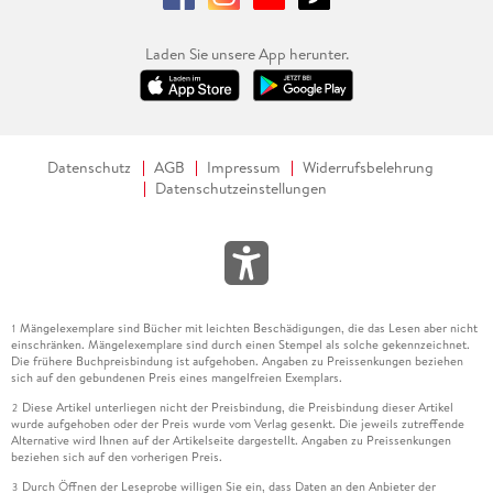
Laden Sie unsere App herunter.
Datenschutz
AGB
Impressum
Widerrufsbelehrung
Datenschutzeinstellungen
Mängelexemplare sind Bücher mit leichten Beschädigungen, die das Lesen aber nicht
1
einschränken. Mängelexemplare sind durch einen Stempel als solche gekennzeichnet.
Die frühere Buchpreisbindung ist aufgehoben. Angaben zu Preissenkungen beziehen
sich auf den gebundenen Preis eines mangelfreien Exemplars.
Diese Artikel unterliegen nicht der Preisbindung, die Preisbindung dieser Artikel
2
wurde aufgehoben oder der Preis wurde vom Verlag gesenkt. Die jeweils zutreffende
Alternative wird Ihnen auf der Artikelseite dargestellt. Angaben zu Preissenkungen
beziehen sich auf den vorherigen Preis.
Durch Öffnen der Leseprobe willigen Sie ein, dass Daten an den Anbieter der
3