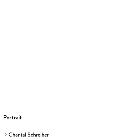
41 Illustrationen
Gewicht
455 g
Größe (L/B/H)
239/172/15 mm
ISBN
9783751206839
Herstelleradresse
Verlag Friedrich Oetinger GmbH, Max-Brauer-Allee 34,
22765 Hamburg, Produktsicherheit,
produkt@verlagsgruppe-oetinger.de
Portrait
Chantal Schreiber