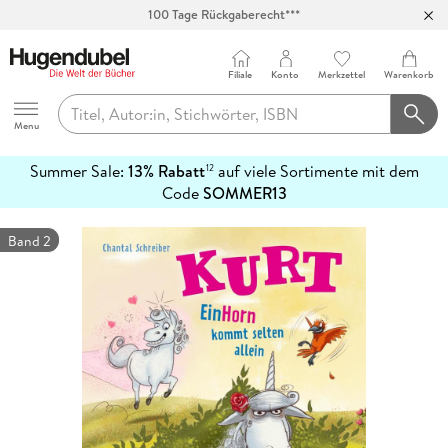
Abholung in über 100 Filialen
Filiale
Konto
Merkzettel
Warenkorb
Hugendubel
Menu
Summer Sale:
13% Rabatt
auf viele Sortimente mit dem
12
mehr
Code
SOMMER13
erfahren
Band 2