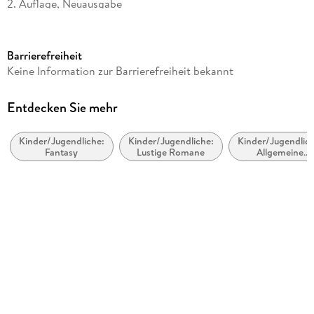
2. Auflage, Neuausgabe
Seitenanzahl
106
Barrierefreiheit
Altersempfehlung
Keine Information zur Barrierefreiheit bekannt
von 5 bis 7 Jahren
Reihe
Entdecken Sie mehr
Kurt, Einhorn wider Willen, 2
Kinder/Jugendliche:
Kinder/Jugendliche:
Kinder/Jugendlich
Autor/Autorin
Fantasy
Lustige Romane
Allgemeine
Chantal Schreiber
Interessen:
Einhörner
Illustrationen
Stephan Pricken
Verlag/Hersteller
Oetinger
Produktart
gebunden
Abbildungen