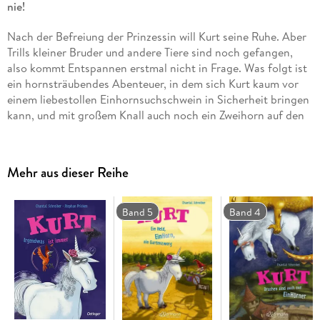
nie!
Nach der Befreiung der Prinzessin will Kurt seine Ruhe. Aber
Trills kleiner Bruder und andere Tiere sind noch gefangen,
also kommt Entspannen erstmal nicht in Frage. Was folgt ist
ein hornsträubendes Abenteuer, in dem sich Kurt kaum vor
einem liebestollen Einhornsuchschwein in Sicherheit bringen
kann, und mit großem Knall auch noch ein Zweihorn auf den
Plan tritt und für allerlei Chaos sorgt. Doch Happy End mit
Horn: Am Ende können tatsächlich alle Tiere befreit werden!
Auch in Band 2 um das mürrische Einhorn Kurt sorgt Chantal
Mehr aus dieser Reihe
Schreiber wieder für rasanten Vorlesegenuss.
Ein garantiert
klischeefreies Einhorn
wider Willen.
Band 5
Band 4
Ironisch-witziges Vorlesevergnügen
für Kinder ab 5
Jahren, bei dem auch Große ihren Spaß haben.
Äußerst amüsant illustriert
von Stephan Pricken.
Alle Bände der Reihe: