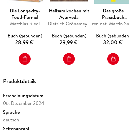
Die Longevity-
Heilsam kochen mit
Das große
Inhaltsverzeichnis
Food-Formel
Ayurveda
Praxisbuch
Hinweis zur Optimierung
Matthias Riedl
Dietrich Grönemeyer, Volker Mehl
Ernährungsmedizi
rer. nat. Martin Smol
Impressum
Wichtiger Hinweis
Buch (gebunden)
Buch (gebunden)
Buch (gebunden)
28,99 €
29,99 €
32,00 €
Vorwort
*
*
*
Altern neu denken
Dem Altern auf der Spur
Das Alter zeigt sein Gesicht
Ernährung als Altersbremse
Dein Freund im Alter sei der Sport
Produktdetails
Körper, Geist und Seele möchten mehr
Lust und Liebe in späten Jahren
Service
Erscheinungsdatum
Die Autoren
06. Dezember 2024
Sprache
deutsch
Seitenanzahl