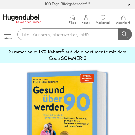
Abholung in über 100 Filialen
Filiale
Konto
Merkzettel
Warenkorb
Hugendubel
Menu
Summer Sale:
13% Rabatt
auf viele Sortimente mit dem
12
mehr
Code
SOMMER13
erfahren