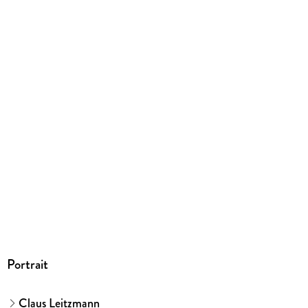
9783833894824
Herstelleradresse
GRÄFE UND UNZER VERLAG GmbH, Grillparzerstraße 8,
81675 München, hallo@gu.de
Portrait
Claus Leitzmann