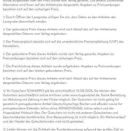
wurde aufgehoben oder der Preis wurde vom Verlag gesenkt. Die jeweils zutreffende
Alternative wird Ihnen auf der Artikelseite dargestellt. Angaben zu Preissenkungen
beziehen sich auf den vorherigen Preis.
Durch Öffnen der Leseprobe willigen Sie ein, dass Daten an den Anbieter der
3
Leseprobe übermittelt werden.
Der gebundene Preis dieses Artikels wird nach Ablauf des auf der Artikelseite
4
dargestellten Datums vom Verlag angehoben.
Der Preisvergleich bezieht sich auf die unverbindliche Preisempfehlung (UVP) des
5
Herstellers.
Der gebundene Preis dieses Artikels wurde vom Verlag gesenkt. Angaben zu
6
Preissenkungen beziehen sich auf den vorherigen Preis.
Die Preisbindung dieses Artikels wurde aufgehoben. Angaben zu Preissenkungen
7
beziehen sich auf den letzten gebundenen Preis.
Der gebundene Preis dieses Artikels wird nach Ablauf des auf der Artikelseite
8
dargestellten Datums vom Verlag angehoben.
Ihr Gutschein SOMMER13 gilt bis einschließlich 10.08.2026. Sie können den
12
Gutschein ausschließlich online einlösen unter www.hugendubel.de. Keine Bestellung
zur Abholung mit Zahlung in der Filiale möglich. Der Gutschein ist nicht gültig für
gesetzlich preisgebundene Artikel (deutschsprachige Bücher und eBooks) sowie für
preisgebundene Kalender, tolino shine (4016621130466), tolino select und das
Hugendubel Hörbuch Abo. Der Gutschein ist nicht mit anderen Gutscheinen und
Geschenkkarten kombinierbar. Eine Barauszahlung ist nicht möglich. Ein Weiterverkauf
und der Handel des Gutscheincodes sind nicht gestattet.
Leider können wir die Echtheit der Kundenbewertung aufgrund der großen Zahl an
15