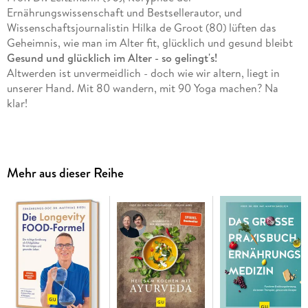
Ernährungswissenschaft und Bestsellerautor, und
Wissenschaftsjournalistin Hilka de Groot (80) lüften das
Geheimnis, wie man im Alter fit, glücklich und gesund bleibt
Gesund und glücklich im Alter - so gelingt's!
Altwerden ist unvermeidlich - doch wie wir altern, liegt in
unserer Hand. Mit 80 wandern, mit 90 Yoga machen? Na
klar!
Die sportbegeisterte Wissenschaftsjournalistin Hilka de
Groot und der renommierte Ernährungsexperte Prof. Dr.
Claus Leitzmann teilen über 170 Lebensjahre geballte
Mehr aus dieser Reihe
Erfahrung. Hier verraten sie uns ihr Geheimnis für
gelingendes Altern. Erfahren Sie, wie Sie mit Ernährung und
Bewegung das Altern einbremsen, die Kraft der
Selbstfürsorge nutzen, eine erfüllte Sexualität leben und aus
der Einsamkeit zurück in die Gemeinschaft finden.
Mit wirksamen Übungen für jedes Level, über 20
nährstoffreichen Lieblingsrezepten und vielen wertvollen
Praxistipps.