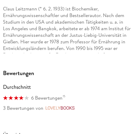
Claus Leitzmann (* 6. 2. 1933) ist Biochemiker,
Ernährungswissenschaftler und Bestsellerautor. Nach dem
Studium in den USA und akademischen Tätigkeiten u. a. in
Los Angeles und Bangkok, arbeitete er ab 1974 am Institut für
Ernährungswissenschaft an der Justus-Liebig-Universität in
Gießen. Hier wurde er 1978 zum Professor für Ernährung in
Entwicklungsländern berufen. Von 1990 bis 1995 war er
Direktor des Instituts für Ernährungswissenschaft.
Seit mehr als 50 Jahren beschäftigt sich Claus Leitzmann
Bewertungen
intensiv mit Fragen rund um die richtige Ernährung und hat
sein wertvolles Wissen in zahlreichen Fachpublikationen und
Durchschnitt
populären Büchern veröffentlicht, darunter den Spiegel-
Bestseller "Klartext Ernährung" (zusammen mit Petra Bracht).
15
6 Bewertungen
Hilka de Groot (geb. 18. 02. 1943), Lebensmittelchemikerin,
3 Bewertungen
von
LovelyBooks
Wissenschaftsjournalistin, Schulbuchautorin. 1970
Staatsexamen an der Universität Münster, danach Dozentin
für Ernährungslehre, Organische und Analytische Chemie an
der Fachschule in Münster. Ab 1974 Lektorin für die Bereiche