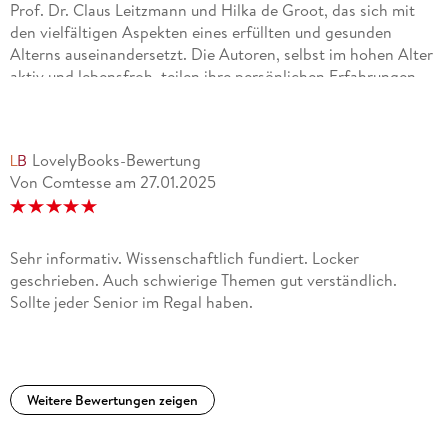
Prof. Dr. Claus Leitzmann und Hilka de Groot, das sich mit
den vielfältigen Aspekten eines erfüllten und gesunden
Alterns auseinandersetzt. Die Autoren, selbst im hohen Alter
aktiv und lebensfroh, teilen ihre persönlichen Erfahrungen
und wissenschaftlichen Erkenntnisse, um Lesern praxisnahe
Ratschläge für ein langes, gesundes Leben zu bieten.
LovelyBooks-Bewertung
Das Buch zeichnet sich durch seine ganzheitliche
Von Comtesse
am
27.01.2025
Betrachtung des Alterns aus, indem es Themen wie
Ernährung, Bewegung, geistige Fitness, Sexualität,
Gemeinschaft und Lebensfreude integriert. Besonders
hervorzuheben ist die Kombination aus fundiertem
Sehr informativ. Wissenschaftlich fundiert. Locker
Fachwissen und leicht verständlicher Vermittlung, die es
geschrieben. Auch schwierige Themen gut verständlich.
Lesern ermöglicht, die vorgeschlagenen Strategien
Sollte jeder Senior im Regal haben.
problemlos in den Alltag zu integrieren.
Ein weiterer Pluspunkt sind die über 20 nährstoffreichen
Lieblingsrezepte und die wirksamen Übungen für jedes
Weitere Bewertungen zeigen
Fitnesslevel, die das Buch zu einem praktischen Begleiter
machen. Die Betonung liegt darauf, dass es nie zu spät ist,