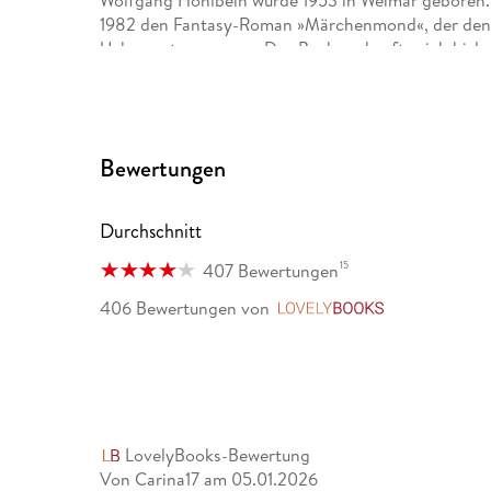
Wolfgang Hohlbein wurde 1953 in Weimar geboren. 
1982 den Fantasy-Roman »Märchenmond«, der den 
Ueberreuter gewann. Das Buch verkaufte sich bislan
seinen Aufstieg zum erfolgreichsten deutschsprach
seiner Familie in der Nähe von Düsseldorf.
Bewertungen
Durchschnitt
15
407 Bewertungen
406 Bewertungen
von
LovelyBooks
LovelyBooks-Bewertung
Von Carina17
am
05.01.2026