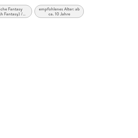
sche Fantasy
empfohlenes Alter: ab
h Fantasy) /
ca. 10 Jahre
ische Fantasy