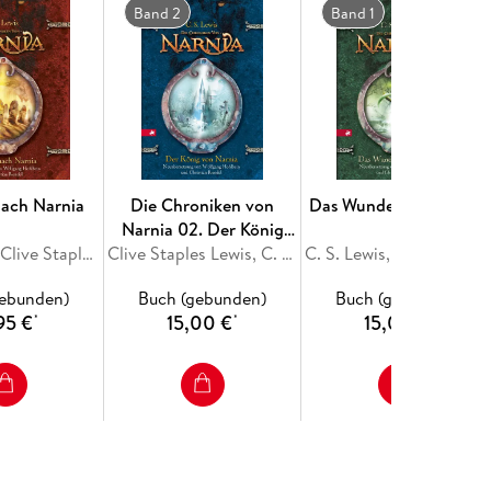
Band 2
Band 1
nach Narnia
Die Chroniken von
Das Wunder von Narnia
Narnia 02. Der König
C. S. Lewis, Clive Staples Lewis
von Narnia
Clive Staples Lewis, C. S. Lewis
C. S. Lewis, Clive Staples Lewis
gebunden)
Buch (gebunden)
Buch (gebunden)
95 €
15,00 €
15,00 €
*
*
*