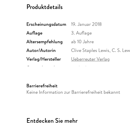
Produktdetails
Erscheinungsdatum
19. Januar 2018
Auflage
3. Auflage
Altersempfehlung
ab 10 Jahre
Autor/Autorin
Clive Staples Lewis, C. S. Lew
Verlag/Hersteller
Ueberreuter Verlag
Originalsprache
englisch
Abbildungen
keine
Größe (L/B/H)
221/139/25 mm
Barrierefreiheit
Keine Information zur Barrierefreiheit bekannt
Herstelleradresse
Ueberreuter Verlag GmbH, Rit
produktsicherheit@ueberreu
Entdecken Sie mehr