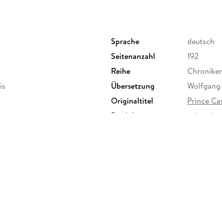
Sprache
deutsch
Seitenanzahl
192
Reihe
Chroniken
is
Übersetzung
Wolfgang 
Originaltitel
Prince Ca
Produktart
gebunden
Gewicht
358 g
ISBN
97837641
terstraße 3, 10969 Berlin,
ter.de