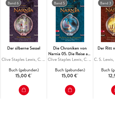
Band 6
Band 5
Band 3
Der silberne Sessel
Die Chroniken von
Der Ritt 
Narnia 05. Die Reise auf
Clive Staples Lewis, C. S. Lewis
der Morgenröte
Clive Staples Lewis, C. S. Lewis
Buch (gebunden)
Buch (gebunden)
Buch (
15,00 €
15,00 €
12,
*
*