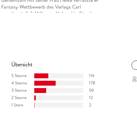
Gemeinsam mit seiner Frau Heike verfasste er
Fantasy-Wettbewerb des Verlags Carl
g weltweit 4, 5 Millionen Mal und beflügelte
igen Fantasy-Autor. Wolfgang Hohlbein lebt mit
Übersicht
5 Sterne
116
4 Sterne
178
3 Sterne
99
2 Sterne
12
1 Stern
2