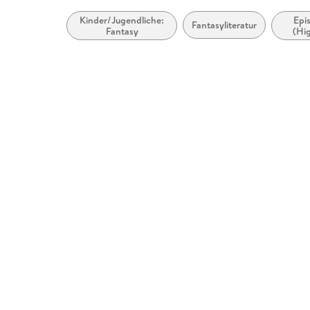
Kinder/Jugendliche:
Epi
Fantasyliteratur
Fantasy
(Hig
Hero