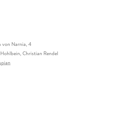
 von Narnia, 4
Hohlbein, Christian Rendel
spian
51447