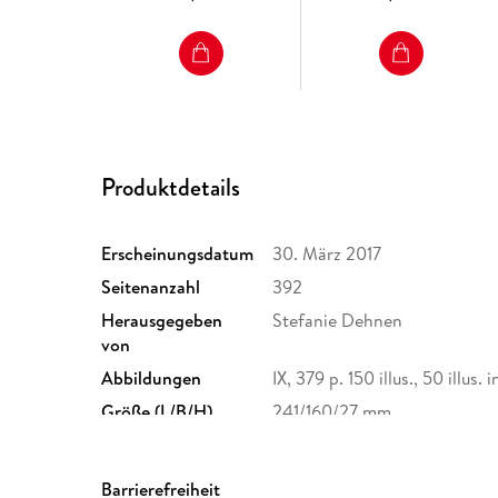
Produktdetails
Erscheinungsdatum
30. März 2017
Seitenanzahl
392
Herausgegeben
Stefanie Dehnen
von
Abbildungen
IX, 379 p. 150 illus., 50 illus. i
Größe (L/B/H)
241/160/27 mm
Herstelleradresse
Springer Nature Customer S
Europaplatz 3, 69115 Heidelb
Barrierefreiheit
ProductSafety@springernat