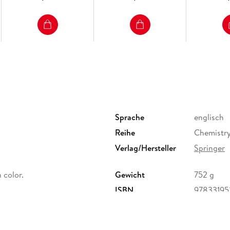
Sprache
englisch
Reihe
Chemistry
Verlag/Hersteller
Springer
n color.
Gewicht
752 g
ISBN
9783319
ervice Center GmbH,
erg,
ure.com