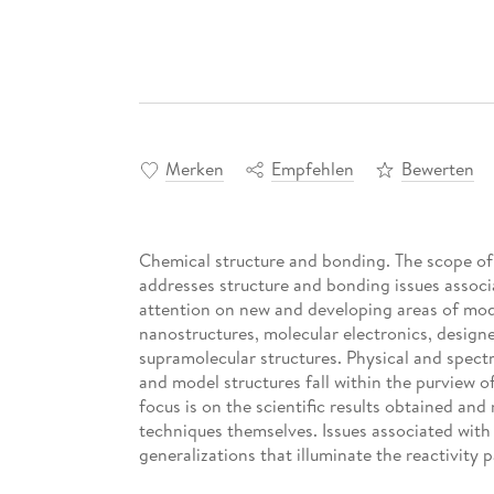
Merken
Empfehlen
Bewerten
Chemical structure and bonding. The scope of 
addresses structure and bonding issues associa
attention on new and developing areas of mode
nanostructures, molecular electronics, designe
supramolecular structures. Physical and spec
and model structures fall within the purview o
focus is on the scientific results obtained and
techniques themselves. Issues associated wit
generalizations that illuminate the reactivity
relevant. The individual volumes in the series 