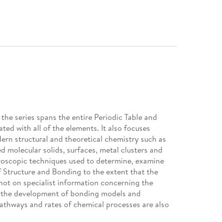
the series spans the entire Periodic Table and
ted with all of the elements. It also focuses
rn structural and theoretical chemistry such as
d molecular solids, surfaces, metal clusters and
troscopic techniques used to determine, examine
f Structure and Bonding to the extent that the
 not on specialist information concerning the
h the development of bonding models and
 pathways and rates of chemical processes are also
are thematic. The goal of each volume is to give the