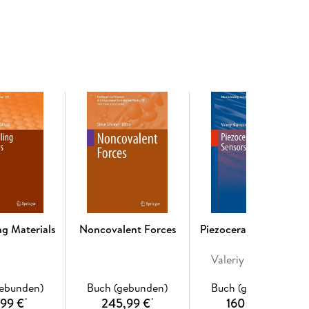
y, a comprehensive overview of an area where new
larger scientific audience.
ar Complexes of Transition Metals in Isolation. -
 of Heavy Metal Atoms. - Homoatomic Polyanions
nary Intermetalloid Clusters. - Metalloid Clusters. -
 - Large Metal Chalcogenide Clusters and Their
 Ionothermal Syntheses. - Inorganic Superspheres.
ng Materials
Noncovalent Forces
Piezoceramic Sensors
Valeriy Sharapov
gebunden)
Buch (gebunden)
Buch (gebunden)
,99 €
245,99 €
160,49 €
*
*
*