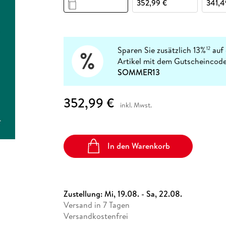
Fremdsprachige Bücher
352,99 €
341,4
n Lernhilfen
 Jugendbücher
eiber
Hörbuch Downloads im Bundle
cher
 Vergleich
 Puzzlezubehör
Lernen
New Adult
STABILO
Taschenbücher
hilfen
hriller
 Backen
er
lender
Ratgeber
op
hriller
Romance
Sparen Sie zusätzlich 13%
auf 
12
Sachbücher
Artikel mit dem Gutscheincode
precher:innen
SOMMER13
Science Fiction
Fremdsprachige Bücher
352,99 €
inkl. Mwst.
In den Warenkorb
Zustellung:
Mi, 19.08. - Sa, 22.08.
Versand in 7 Tagen
Versandkostenfrei