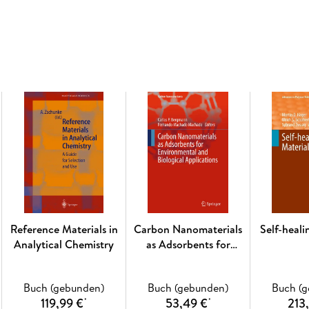
reader, whether at a university or in industr
insights are emerging that are of interest to a 
Inhaltsverzeichnis
Cooperative Effects in Clusters and Oligonucle
Quantum Chemical Investigations of Clusters
of the Early p-Block Elements. - Binary and Ter
Metal Oxido Clusters of Group 13 15 Elements.
Ordered Superstructures via Solvothermal and
Reference Materials in
Carbon Nanomaterials
Self-heali
Analytical Chemistry
as Adsorbents for
Environmental and
Biological Applications
Buch (gebunden)
Buch (gebunden)
Buch (
119,99 €
53,49 €
213
*
*