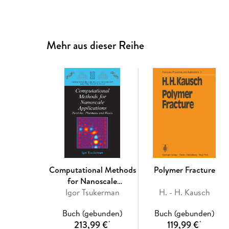
Mehr aus dieser Reihe
Computational Methods
Polymer Fracture
for Nanoscale
Igor Tsukerman
Applications
H. - H. Kausch
Buch (gebunden)
Buch (gebunden)
213,99 €
119,99 €
*
*