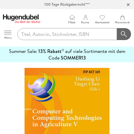
100 Tage Rückgaberecht***
Abholung in über 100 Filialen
Filiale
Konto
Merkzettel
Warenkorb
Hugendubel
Menu
Summer Sale:
13% Rabatt
auf viele Sortimente mit dem
12
mehr
Code
SOMMER13
erfahren