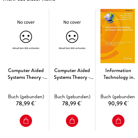
agriculture, and universal information service technology and
service systems development in rural areas. The 68 papers
included in the second volume focus on GIS, GPS, RS, and
precision farming.
Computer Aided
Computer Aided
Information
Systems Theory -
Systems Theory -
Technology in
EUROCAST 2024
EUROCAST 2024
Disaster Risk
Reduction
Buch (gebunden)
Buch (gebunden)
Buch (gebunden)
78,99 €
78,99 €
90,99 €
*
*
*