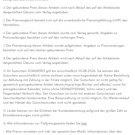
Der gebundene Preis dieses Artikels wird nach Ablauf des auf der Artikelseite
4
dargestellten Datums vom Verlag angehoben.
Der Preisvergleich bezieht sich auf die unverbindliche Preisempfehlung (UVP) des
5
Herstellers.
Der gebundene Preis dieses Artikels wurde vom Verlag gesenkt. Angaben zu
6
Preissenkungen beziehen sich auf den vorherigen Preis.
Die Preisbindung dieses Artikels wurde aufgehoben. Angaben zu Preissenkungen
7
beziehen sich auf den letzten gebundenen Preis.
Der gebundene Preis dieses Artikels wird nach Ablauf des auf der Artikelseite
8
dargestellten Datums vom Verlag angehoben.
Ihr Gutschein SOMMER13 gilt bis einschließlich 10.08.2026. Sie können den
12
Gutschein ausschließlich online einlösen unter www.hugendubel.de. Keine Bestellung
zur Abholung mit Zahlung in der Filiale möglich. Der Gutschein ist nicht gültig für
gesetzlich preisgebundene Artikel (deutschsprachige Bücher und eBooks) sowie für
preisgebundene Kalender, tolino shine (4016621130466), tolino select und das
Hugendubel Hörbuch Abo. Der Gutschein ist nicht mit anderen Gutscheinen und
Geschenkkarten kombinierbar. Eine Barauszahlung ist nicht möglich. Ein Weiterverkauf
und der Handel des Gutscheincodes sind nicht gestattet.
Leider können wir die Echtheit der Kundenbewertung aufgrund der großen Zahl an
15
Einzelbewertungen nicht prüfen.
Alle Informationen zur Tiefpreisgarantie finden Sie
hier
16
Alle Preise verstehen sich inkl. der gesetzlichen MwSt. Informationen über den
*