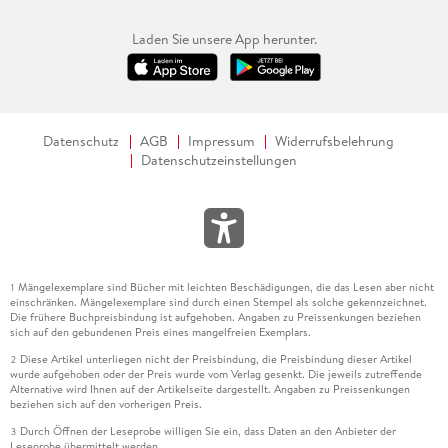
Laden Sie unsere App herunter.
Datenschutz
AGB
Impressum
Widerrufsbelehrung
Datenschutzeinstellungen
Mängelexemplare sind Bücher mit leichten Beschädigungen, die das Lesen aber nicht
1
einschränken. Mängelexemplare sind durch einen Stempel als solche gekennzeichnet.
Die frühere Buchpreisbindung ist aufgehoben. Angaben zu Preissenkungen beziehen
sich auf den gebundenen Preis eines mangelfreien Exemplars.
Diese Artikel unterliegen nicht der Preisbindung, die Preisbindung dieser Artikel
2
wurde aufgehoben oder der Preis wurde vom Verlag gesenkt. Die jeweils zutreffende
Alternative wird Ihnen auf der Artikelseite dargestellt. Angaben zu Preissenkungen
beziehen sich auf den vorherigen Preis.
Durch Öffnen der Leseprobe willigen Sie ein, dass Daten an den Anbieter der
3
Leseprobe übermittelt werden.