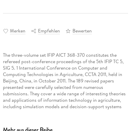
Merken
Empfehlen
Bewerten
The three-volume set IFIP AICT 368-370 constitutes the
refereed post-conference proceedings of the 5th IFIP TC 5,
SIG 5. 1 International Conference on Computer and
Computing Technologies in Agriculture, CCTA 2011, held in
Beijing, China, in October 2011. The 189 revised papers
presented were carefully selected from numerous
submissions. They cover a wide range of interesting theories
and applications of information technology in agriculture,
including simulation models and decision-support systems
for agricultural production, agricultural product quality
testing, traceability and e-commerce technology, the
application of information and communication technology in
Mehr aus dieser Reihe