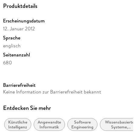
Produktdetails
Erscheinungsdatum
12. Januar 2012
Sprache
englisch
Seitenanzahl
680
Reihe
Springer Nature Proceedings Computer Science
Barrierefreiheit
Herausgegeben von
Keine Information zur Barrierefreiheit bekannt
Daoliang Li, Yingyi Chen
Verlag/Hersteller
Entdecken Sie mehr
Springer
Künstliche
Angewandte
Software
Wissensbasierte
Produktart
Intelligenz
Informatik
Engineering
Systeme,
gebunden
Expertensysteme