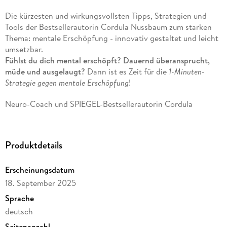
Die kürzesten und wirkungsvollsten Tipps, Strategien und
Tools der Bestsellerautorin Cordula Nussbaum zum starken
Thema: mentale Erschöpfung - innovativ gestaltet und leicht
umsetzbar.
Fühlst du dich mental erschöpft? Dauernd überansprucht,
müde und ausgelaugt?
Dann ist es Zeit für die
1-Minuten-
Strategie gegen mentale Erschöpfung
!
Neuro-Coach und SPIEGEL-Bestsellerautorin Cordula
Nussbaum zeigt dir, wie du mit
smarten Mini-Moves
sofort
wieder ins Gleichgewicht kommst -
ohne stundenlange
Routinen oder komplizierte Pläne
. Du lernst, welche
Produktdetails
Risikofaktoren und Einflussgrößen in deinem Umfeld auf
deine mentale Gesundheit wirken - und wie du sie erkennst,
Erscheinungsdatum
bevor sie dich überrollen. Du wirst sensibilisiert für erste
Warnzeichen von Stress und Überlastung und bekommst
18. September 2025
konkrete Strategien an die Hand, um gegenzusteuern.
Sprache
deutsch
Mehr Fokus, Energie & Leichtigkeit - überall machbar, sofort
umsetzbar und absolut wirkungsvoll!
Seitenanzahl