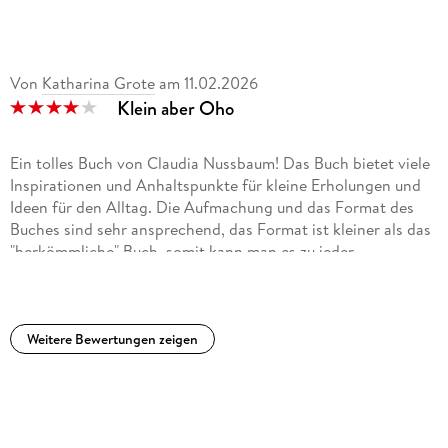
Von
Katharina Grote
am
11.02.2026
Klein aber Oho
Ein tolles Buch von Claudia Nussbaum! Das Buch bietet viele
Inspirationen und Anhaltspunkte für kleine Erholungen und
Ideen für den Alltag. Die Aufmachung und das Format des
Buches sind sehr ansprechend, das Format ist kleiner als das
"herkömmliche" Buch, somit kann man es zu jeder
Gelegenheit dabei haben.
Die Kapitel sind unabhängig voneinander lesbar, das macht
es sehr einfach und individuell. Das Buch holt einen direkt ab,
ich würde sagen da ist für jeden etwas dabei. Aus den kleinen
Weitere Bewertungen zeigen
Implusen kann jeder etwas für sich und den eigenen Alltag
herausziehen und direkt umsetzen. Vor allem die
Kurzweiligkeit hat mich sehr überzeugt, da die Sachen sich
einfach direkt umsetzen und testen lassen. Von mir eine klare