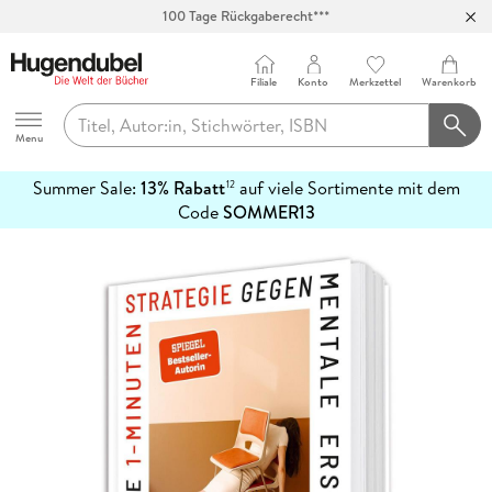
100 Tage Rückgaberecht***
Abholung in über 100 Filialen
Filiale
Konto
Merkzettel
Warenkorb
Hugendubel
Menu
Summer Sale:
13% Rabatt
auf viele Sortimente mit dem
12
mehr
Code
SOMMER13
erfahren