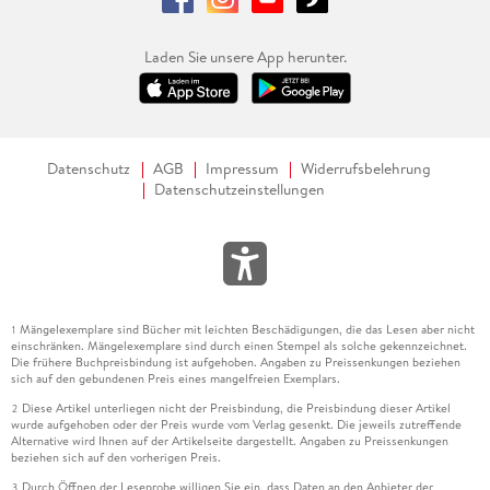
Laden Sie unsere App herunter.
Datenschutz
AGB
Impressum
Widerrufsbelehrung
Datenschutzeinstellungen
Mängelexemplare sind Bücher mit leichten Beschädigungen, die das Lesen aber nicht
1
einschränken. Mängelexemplare sind durch einen Stempel als solche gekennzeichnet.
Die frühere Buchpreisbindung ist aufgehoben. Angaben zu Preissenkungen beziehen
sich auf den gebundenen Preis eines mangelfreien Exemplars.
Diese Artikel unterliegen nicht der Preisbindung, die Preisbindung dieser Artikel
2
wurde aufgehoben oder der Preis wurde vom Verlag gesenkt. Die jeweils zutreffende
Alternative wird Ihnen auf der Artikelseite dargestellt. Angaben zu Preissenkungen
beziehen sich auf den vorherigen Preis.
Durch Öffnen der Leseprobe willigen Sie ein, dass Daten an den Anbieter der
3