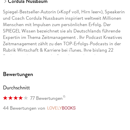
Cordula Nussbaum
Spiegel-Bestseller-Autorin (»Kopf voll, Hirn leer«), Speakerin
und Coach Cordula Nussbaum inspiriert weltweit Millionen
Menschen mit Impulsen zum persönlichen Erfolg. Der
SPIEGEL Wissen bezeichnet sie als Deutschlands führende
Expertin im Thema Zeitmanagement . Ihr Podcast Kreatives
Zeitmanagement zählt zu den TOP-Erfolgs-Podcasts in der
Rubrik Wirtschaft & Karriere bei iTunes. Ihre bislang 22
Bücher erschienen in acht Sprachen und wurden ins
Lufthansa-Bordprogramm aufgenommen. Jüngst absolvierte
sie einen »Master of cognitive neuroscience (aon)«, der die
Bewertungen
Inhalte ihrer pragmatischen Bücher auf ein neues neuro-
wissenschaftlich fundiertes Level hebt.
Durchschnitt
15
77 Bewertungen
44 Bewertungen
von
LovelyBooks