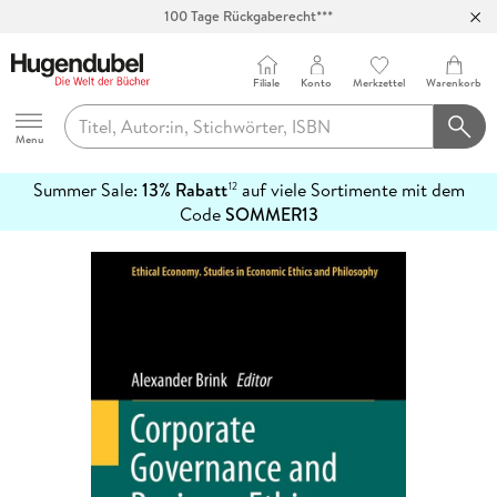
100 Tage Rückgaberecht***
Abholung in über 100 Filialen
Filiale
Konto
Merkzettel
Warenkorb
Hugendubel
Menu
Summer Sale:
13% Rabatt
auf viele Sortimente mit dem
12
mehr
Code
SOMMER13
erfahren