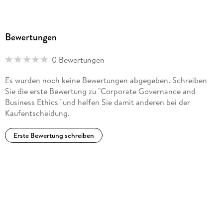
Ronald Jeurissen
. - 18. The Implications of the New Governance for
CorporateGovernance;
Bewertungen
John R. Boatright
. - List of Authors.
0 Bewertungen
Es wurden noch keine Bewertungen abgegeben. Schreiben
Sie die erste Bewertung zu "Corporate Governance and
Business Ethics" und helfen Sie damit anderen bei der
Kaufentscheidung.
Erste Bewertung schreiben