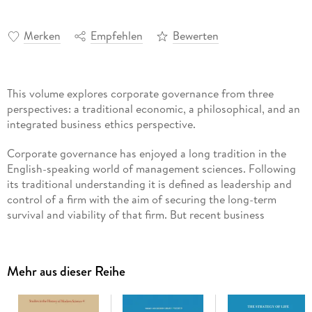
Merken
Empfehlen
Bewerten
This volume explores corporate governance from three
perspectives: a traditional economic, a philosophical, and an
integrated business ethics perspective.
Corporate governance has enjoyed a long tradition in the
English-speaking world of management sciences. Following
its traditional understanding it is defined as leadership and
control of a firm with the aim of securing the long-term
survival and viability of that firm. But recent business
scandals and financial crises continue to provide ample cause
for concern and have all fuelled interest in the ethical
aspects. As a result, corporate governance has been
Mehr aus dieser Reihe
criticized by many social groups. Economic sciences have
failed to provide a clear definition of the corporate
governance concept. Complexity increases if we embed the