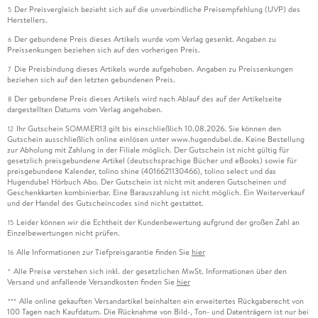
Der Preisvergleich bezieht sich auf die unverbindliche Preisempfehlung (UVP) des
5
Herstellers.
Der gebundene Preis dieses Artikels wurde vom Verlag gesenkt. Angaben zu
6
Preissenkungen beziehen sich auf den vorherigen Preis.
Die Preisbindung dieses Artikels wurde aufgehoben. Angaben zu Preissenkungen
7
beziehen sich auf den letzten gebundenen Preis.
Der gebundene Preis dieses Artikels wird nach Ablauf des auf der Artikelseite
8
dargestellten Datums vom Verlag angehoben.
Ihr Gutschein SOMMER13 gilt bis einschließlich 10.08.2026. Sie können den
12
Gutschein ausschließlich online einlösen unter www.hugendubel.de. Keine Bestellung
zur Abholung mit Zahlung in der Filiale möglich. Der Gutschein ist nicht gültig für
gesetzlich preisgebundene Artikel (deutschsprachige Bücher und eBooks) sowie für
preisgebundene Kalender, tolino shine (4016621130466), tolino select und das
Hugendubel Hörbuch Abo. Der Gutschein ist nicht mit anderen Gutscheinen und
Geschenkkarten kombinierbar. Eine Barauszahlung ist nicht möglich. Ein Weiterverkauf
und der Handel des Gutscheincodes sind nicht gestattet.
Leider können wir die Echtheit der Kundenbewertung aufgrund der großen Zahl an
15
Einzelbewertungen nicht prüfen.
Alle Informationen zur Tiefpreisgarantie finden Sie
hier
16
Alle Preise verstehen sich inkl. der gesetzlichen MwSt. Informationen über den
*
Versand und anfallende Versandkosten finden Sie
hier
Alle online gekauften Versandartikel beinhalten ein erweitertes Rückgaberecht von
***
100 Tagen nach Kaufdatum. Die Rücknahme von Bild-, Ton- und Datenträgern ist nur bei