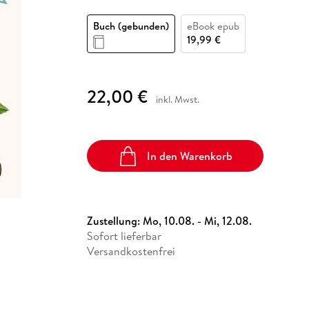
Fremdsprachige Bücher
n Lernhilfen
 Jugendbücher
eiber
Hörbuch Downloads im Bundle
cher
 Vergleich
 Puzzlezubehör
Lernen
New Adult
STABILO
Taschenbücher
Buch (gebunden)
eBook epub
hilfen
hriller
 Backen
er
lender
Ratgeber
19,99 €
op
hriller
Romance
Sachbücher
22,00 €
precher:innen
inkl. Mwst.
Science Fiction
Fremdsprachige Bücher
In den Warenkorb
Zustellung:
Mo, 10.08. - Mi, 12.08.
Sofort lieferbar
Versandkostenfrei