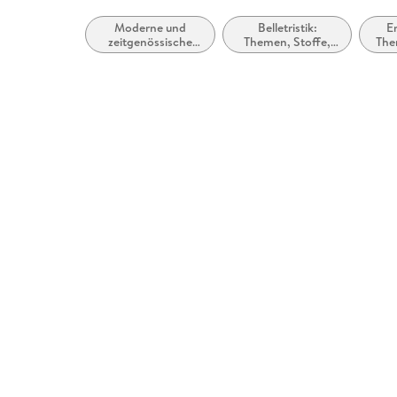
Moderne und
Belletristik:
Er
zeitgenössische
Themen, Stoffe,
The
Belletristik:
Motive:
Z
allgemein und
Heranwachsen
literarisch