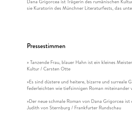
Dana Grigorcea ist Trägerin des rumänischen Kultur
sie Kuratorin des Münchner Literaturfests, das unt
Pressestimmen
» Tanzende Frau, blauer Hahn ist ein kleines Meist
Kultur / Carsten Otte
»Es sind düstere und heitere, bizarre und surreale
federleichten wie tiefsinnigen Roman miteinander 
»Der neue schmale Roman von Dana Grigorcea ist 
Judith von Sternburg / Frankfurter Rundschau
»Fantastisch zeichnet Girgorcea unmöglich ersche
/ Falter