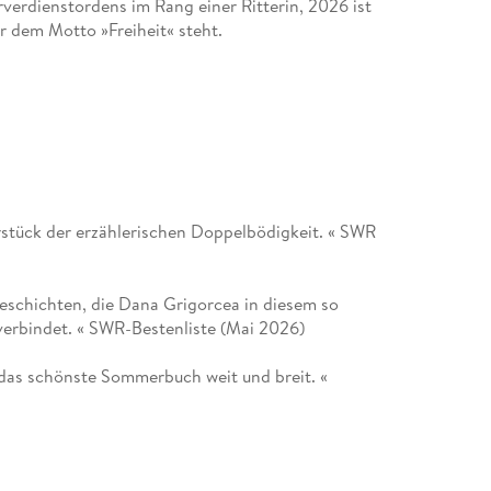
verdienstordens im Rang einer Ritterin, 2026 ist
er dem Motto »Freiheit« steht.
erstück der erzählerischen Doppelbödigkeit. « SWR
 Geschichten, die Dana Grigorcea in diesem so
verbindet. « SWR-Bestenliste (Mai 2026)
das schönste Sommerbuch weit und breit. «
inende Paarbeziehungen nach. « Rouven Reichert