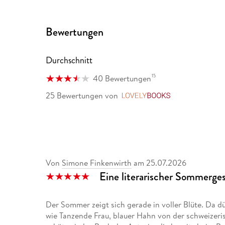
»Dana Grigorcea spinnt die Geschichten ihrer eige
und unerwarteter Wendungen. « Neue Zürcher Zeit
Bewertungen
»Ein melancholischer und zugleich komischer Roma
Eleganz, wie man sie in dieser Kombination selten
Durchschnitt
Schröder
15
40 Bewertungen
25 Bewertungen
von
LovelyBooks
Von
Simone Finkenwirth
am
25.07.2026
Eine literarischer Sommerge
Der Sommer zeigt sich gerade in voller Blüte. Da d
wie Tanzende Frau, blauer Hahn von der schweizer