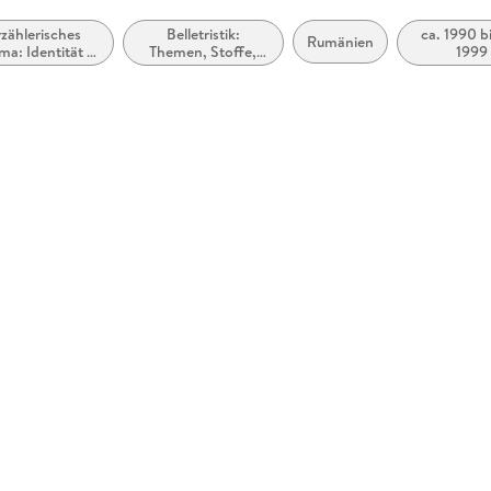
zählerisches
Belletristik:
ca. 1990 bi
Rumänien
ma: Identität /
Themen, Stoffe,
1999
ugehörigkeit
Motive: Politik