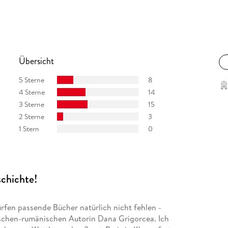
nbrötlerischen Figuren meisterhaft, voller Humor
ung / Leonie Wagner
n von einem erzählerischem Witz und einer
 zu lesen bekommt. « Deutschlandfunk / Christoph
Übersicht
5 Sterne
8
4 Sterne
14
3 Sterne
15
2 Sterne
3
1 Stern
0
schichte!
ürfen passende Bücher natürlich nicht fehlen -
ischen-rumänischen Autorin Dana Grigorcea. Ich