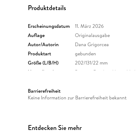
Produktdetails
Erscheinungsdatum
11. März 2026
Auflage
Originalausgabe
Autor/Autorin
Dana Grigorcea
Produktart
gebunden
Größe (L/B/H)
202/131/22 mm
Herstelleradresse
Penguin Random House Verl
Straße 28, 81673 München,
produktsicherheit@penguin
Barrierefreiheit
Keine Information zur Barrierefreiheit bekannt
Entdecken Sie mehr