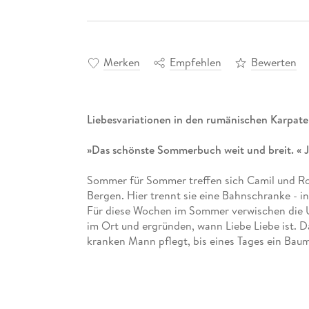
Merken
Empfehlen
Bewerten
Liebesvariationen in den rumänischen Karpat
»Das schönste Sommerbuch weit und breit. « 
Sommer für Sommer treffen sich Camil und Ro
Bergen. Hier trennt sie eine Bahnschranke - in
Für diese Wochen im Sommer verwischen die 
im Ort und ergründen, wann Liebe Liebe ist. Da
kranken Mann pflegt, bis eines Tages ein Bau
einer Figur aus einer Telenovela gleicht, mit
den gleichen Wehklagen. Paare, die ungleiche
miteinander zu sein scheinen. Und mittendrin 
Liebesgeschichte werden könnte.