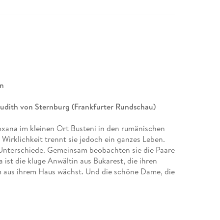
en
Judith von Sternburg (Frankfurter Rundschau)
xana im kleinen Ort Busteni in den rumänischen
 Wirklichkeit trennt sie jedoch ein ganzes Leben.
Unterschiede. Gemeinsam beobachten sie die Paare
 ist die kluge Anwältin aus Bukarest, die ihren
m aus ihrem Haus wächst. Und die schöne Dame, die
 ihrem völlig unscheinbaren Ehemann. Das Paar mit
r kaum sein könnten und die doch glücklich
Roxana und Camil und ihre Geschichte, die eine