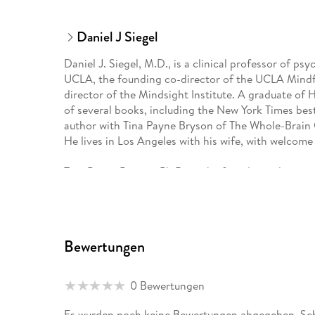
Daniel J Siegel
Daniel J. Siegel, M.D., is a clinical professor of p
UCLA, the founding co-director of the UCLA Mindf
director of the Mindsight Institute. A graduate of 
of several books, including the New York Times bes
author with Tina Payne Bryson of The Whole-Brain 
He lives in Los Angeles with his wife, with welcome 
Tina Payne Bryson, Ph.D., is the founder and execut
multidisciplinary clinical practice, and of the Play 
research, and practice of play therapy through a ne
social worker, providing pediatric and adolescent 
Bryson keynotes conferences and conducts workshop
Bewertungen
industry leaders around the world. She earned her 
and lives in Los Angeles with her husband and three
0 Bewertungen
Es wurden noch keine Bewertungen abgegeben. Schr