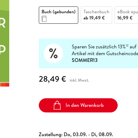
Fremdsprachige Bücher
n Lernhilfen
 Jugendbücher
eiber
Hörbuch Downloads im Bundle
cher
 Vergleich
 Puzzlezubehör
Lernen
New Adult
STABILO
Taschenbücher
Buch (gebunden)
Taschenbuch
eBook ep
hilfen
hriller
 Backen
er
lender
Ratgeber
ab
19,49 €
16,99 €
op
hriller
Romance
Sachbücher
precher:innen
Science Fiction
Sparen Sie zusätzlich 13%
auf 
12
Artikel mit dem Gutscheincode
Fremdsprachige Bücher
SOMMER13
28,49 €
inkl. Mwst.
In den Warenkorb
Zustellung:
Do, 03.09. - Di, 08.09.