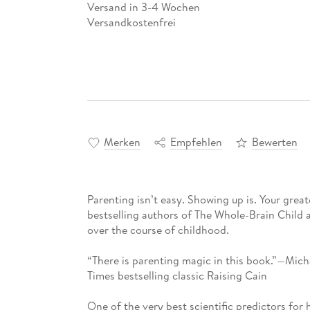
Versand in 3-4 Wochen
Versandkostenfrei
Merken
Empfehlen
Bewerten
Parenting isn’t easy. Showing up is. Your grea
bestselling authors of The Whole-Brain Child
over the course of childhood.
“There is parenting magic in this book.”—Mic
Times bestselling classic Raising Cain
One of the very best scientific predictors for