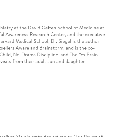
sychiatry at the David Geffen School of Medicine at
ul Awareness Research Center, and the executive
Harvard Medical School, Dr. Siegel is the author
tsellers Aware and Brainstorm, and is the co-
Child, No-Drama Discipline, and The Yes Brain.
visits from their adult son and daughter.
ive director of the Center for Connection, a
Strong Institute, a center devoted to the study,
urodevelopmental lens. She is a licensed clinical
psychotherapy and parenting consultations. Dr.
s for parents, educators, clinicians, and
Ph.D. from the University of Southern California
 children.
eiben Sie die erste Bewertung zu "The Power of