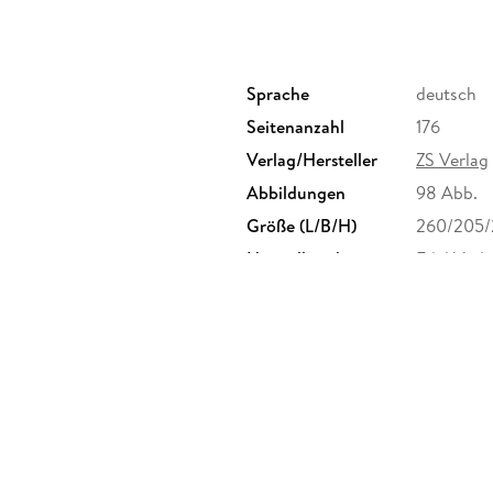
Sprache
deutsch
Seitenanzahl
176
Verlag/Hersteller
ZS Verlag
Abbildungen
98 Abb.
Größe (L/B/H)
260/205
Herstelleradresse
Edel Ver
kontakt@