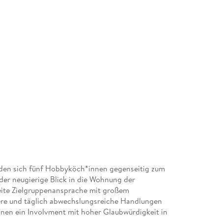
laden sich fünf Hobbyköch*innen gegenseitig zum
er neugierige Blick in die Wohnung der
ite Zielgruppenansprache mit großem
ktere und täglich abwechslungsreiche Handlungen
innen ein Involvment mit hoher Glaubwürdigkeit in