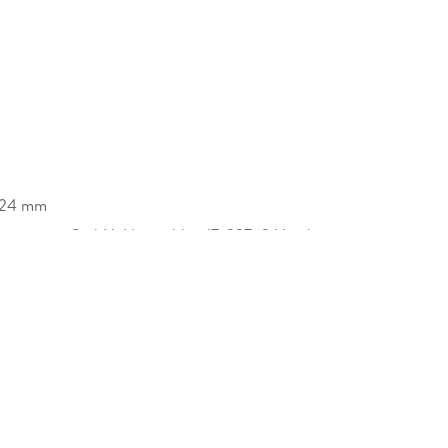
/24 mm
lagsgruppe GmbH, Neumühlen 17, 22763 Hamburg,
edelverlagsgruppe.de