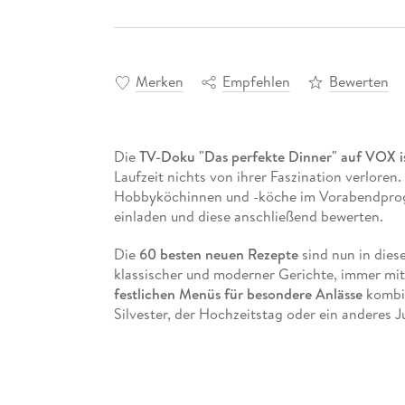
Merken
Empfehlen
Bewerten
Die
TV-Doku "Das perfekte Dinner" auf VOX ist
Laufzeit nichts von ihrer Faszination verloren
Hobbyköchinnen und -köche im Vorabendprog
einladen und diese anschließend bewerten.
Die
60 besten neuen Rezepte
sind nun in die
klassischer und moderner Gerichte, immer mi
festlichen Menüs für besondere Anlässe
kombin
Silvester, der Hochzeitstag oder ein anderes Ju
Ihre Lieben an den wichtigsten Tagen des Jah
und Ablauf sowie Ideen zu Deko und Getränke
Ihr Dinner zu einem außergewöhnlichen Event