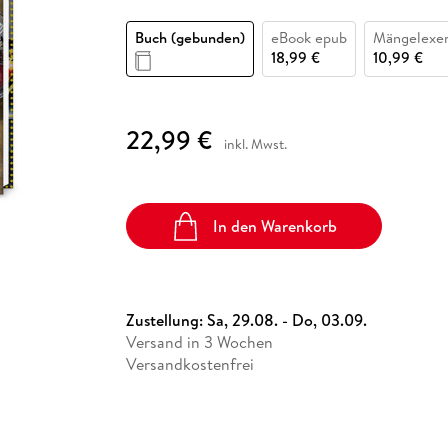
Fremdsprachige Bücher
n Lernhilfen
 Jugendbücher
eiber
Hörbuch Downloads im Bundle
cher
 Vergleich
 Puzzlezubehör
Lernen
New Adult
STABILO
Taschenbücher
Buch (gebunden)
eBook epub
Mängelexe
hilfen
hriller
 Backen
er
lender
Ratgeber
18,99 €
10,99 €
op
hriller
Romance
Sachbücher
22,99 €
precher:innen
inkl. Mwst.
Science Fiction
Fremdsprachige Bücher
In den Warenkorb
Zustellung:
Sa, 29.08. - Do, 03.09.
Versand in 3 Wochen
Versandkostenfrei