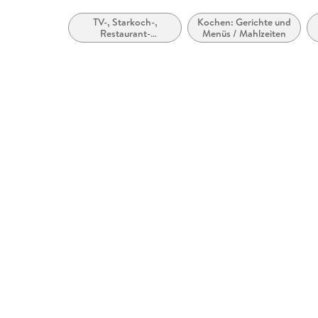
TV-, Starkoch-,
Kochen: Gerichte und
Restaurant-
Menüs / Mahlzeiten
Kochbücher