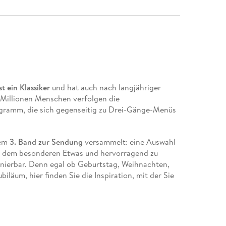
 ein Klassiker
und hat auch nach langjähriger
. Millionen Menschen verfolgen die
ramm, die sich gegenseitig zu Drei-Gänge-Menüs
sem
3. Band zur Sendung
versammelt: eine Auswahl
t dem besonderen Etwas und hervorragend zu
ierbar. Denn egal ob Geburtstag, Weihnachten,
biläum, hier finden Sie die Inspiration, mit der Sie
res verwöhnen können. Mit Tipps zu Vorbereitung
begleitung wird das Menü zum sicheren Erfolg und
.