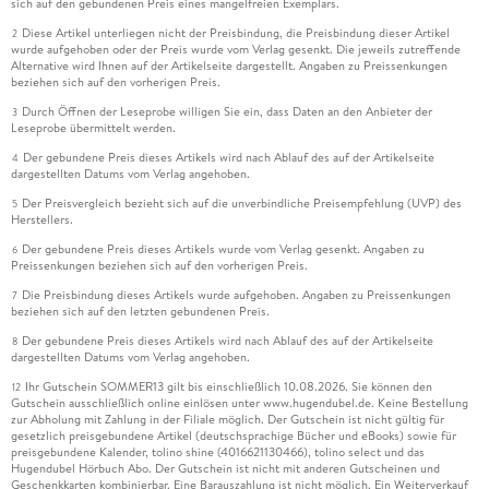
sich auf den gebundenen Preis eines mangelfreien Exemplars.
Diese Artikel unterliegen nicht der Preisbindung, die Preisbindung dieser Artikel
2
wurde aufgehoben oder der Preis wurde vom Verlag gesenkt. Die jeweils zutreffende
Alternative wird Ihnen auf der Artikelseite dargestellt. Angaben zu Preissenkungen
beziehen sich auf den vorherigen Preis.
Durch Öffnen der Leseprobe willigen Sie ein, dass Daten an den Anbieter der
3
Leseprobe übermittelt werden.
Der gebundene Preis dieses Artikels wird nach Ablauf des auf der Artikelseite
4
dargestellten Datums vom Verlag angehoben.
Der Preisvergleich bezieht sich auf die unverbindliche Preisempfehlung (UVP) des
5
Herstellers.
Der gebundene Preis dieses Artikels wurde vom Verlag gesenkt. Angaben zu
6
Preissenkungen beziehen sich auf den vorherigen Preis.
Die Preisbindung dieses Artikels wurde aufgehoben. Angaben zu Preissenkungen
7
beziehen sich auf den letzten gebundenen Preis.
Der gebundene Preis dieses Artikels wird nach Ablauf des auf der Artikelseite
8
dargestellten Datums vom Verlag angehoben.
Ihr Gutschein SOMMER13 gilt bis einschließlich 10.08.2026. Sie können den
12
Gutschein ausschließlich online einlösen unter www.hugendubel.de. Keine Bestellung
zur Abholung mit Zahlung in der Filiale möglich. Der Gutschein ist nicht gültig für
gesetzlich preisgebundene Artikel (deutschsprachige Bücher und eBooks) sowie für
preisgebundene Kalender, tolino shine (4016621130466), tolino select und das
Hugendubel Hörbuch Abo. Der Gutschein ist nicht mit anderen Gutscheinen und
Geschenkkarten kombinierbar. Eine Barauszahlung ist nicht möglich. Ein Weiterverkauf