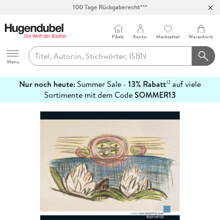
100 Tage Rückgaberecht***
Abholung in über 100 Filialen
Filiale
Konto
Merkzettel
Warenkorb
Hugendubel
Menu
Nur noch heute:
Summer Sale -
13% Rabatt
auf viele
12
mehr
Sortimente mit dem Code
SOMMER13
erfahren