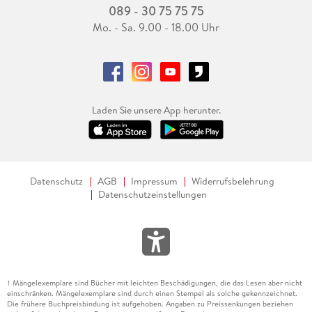
089 - 30 75 75 75
Mo. - Sa. 9.00 - 18.00 Uhr
Laden Sie unsere App herunter.
Datenschutz
AGB
Impressum
Widerrufsbelehrung
Datenschutzeinstellungen
Mängelexemplare sind Bücher mit leichten Beschädigungen, die das Lesen aber nicht
1
einschränken. Mängelexemplare sind durch einen Stempel als solche gekennzeichnet.
Die frühere Buchpreisbindung ist aufgehoben. Angaben zu Preissenkungen beziehen