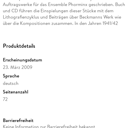
Auftragswerke für das Ensemble Phorminx geschrieben. Buch
und CD führen die Einspielungen dieser Stücke mit dem
Lithografienzyklus und Beiträgen über Beckmanns Werk wie
über die Kompositionen zusammen. In den Jahren 1941/42
schuf Max Beckmann im Amsterdamer Exil eine
Lithografienfolge zur Offenbarung des Johannes mit dem
Titel "Apokalypse". Die KomponistInnen Volker Blumenthaler,
Produktdetails
Adriana Hölszky, Nicolaus A. Huber, Jan Kopp und Benjamin
Schweitzer haben zu diesem Zyklus Auftragswerke für das
Erscheinungsdatum
Ensemble Phorminx geschrieben. Buch und CD führen die
23. März 2009
Einspielungen dieser Stücke mit dem Lithografienzyklus und
Beiträgen über Beckmanns Werk wie über die Kompositionen
Sprache
zusammen.
deutsch
Seitenanzahl
72
Inhaltsverzeichnis
Vorwort - Andreas Hansert: Erkenntnis und
Reihe
Schuldverstrickung - Wolfgang Lessing: Zeit und Wahrheit -
edition neue zeitschrift für musik
Ernst Wagner: Kein Ausstieg aus der Zeit - Volker
Barrierefreiheit
Herausgegeben von
Blumenthaler über "Hoti Chronos" - Benjamin Schweitzer
Keine Information zur Barrierefreiheit bekannt