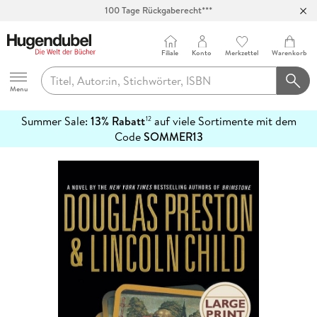
100 Tage Rückgaberecht***
Abholung in über 100 Filialen
Filiale
Konto
Merkzettel
Warenkorb
Hugendubel
Menu
Summer Sale:
13% Rabatt
auf viele Sortimente mit dem
12
mehr
Code
SOMMER13
erfahren