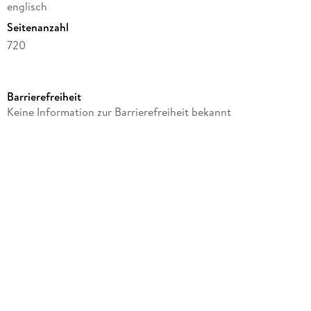
englisch
Seitenanzahl
720
Autor/Autorin
Douglas J Preston, Lincoln Child
Barrierefreiheit
Verlag/Hersteller
Keine Information zur Barrierefreiheit bekannt
Grand Central Publishing
Produktart
gebunden
Gewicht
864 g
Größe (L/B/H)
236/158/50 mm
ISBN
9780446578301