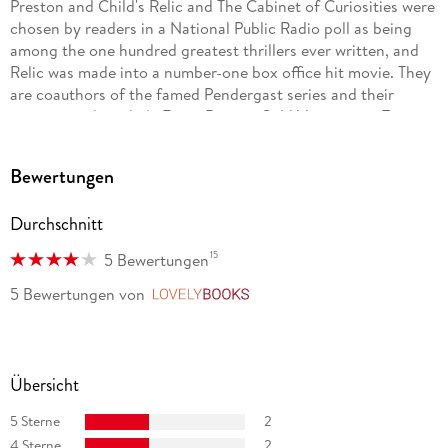
Preston and Child's Relic and The Cabinet of Curiosities were
chosen by readers in a National Public Radio poll as being
among the one hundred greatest thrillers ever written, and
Relic was made into a number-one box office hit movie. They
are coauthors of the famed Pendergast series and their
recent novels include Fever Dream, Cold Vengeance, Two
Graves, and Gideon's Corpse. In addition to his novels,
Preston writes about archaeology for the New Yorker and
Bewertungen
Smithsonian magazines. Lincoln Child is a former book editor
who has published five novels of his own, including the huge
Durchschnitt
bestseller Deep Storm.
15
5 Bewertungen
Readers can sign up for The Pendergast File, a monthly
"strangely entertaining note" from the authors, at their
5 Bewertungen
von
LovelyBooks
website, www.PrestonChild.com. The authors welcome
visitors to their alarmingly active Facebook page, where they
post regularly.
Übersicht
5 Sterne
2
4 Sterne
2