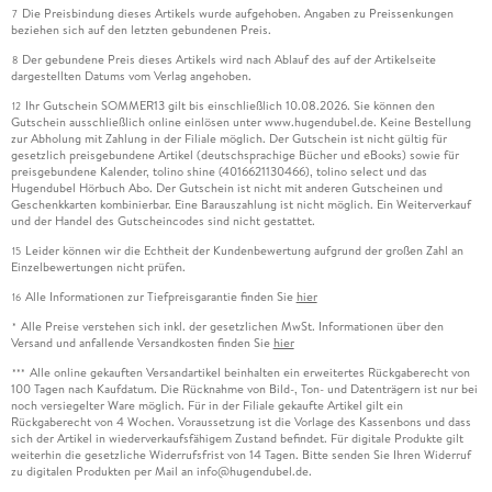
Die Preisbindung dieses Artikels wurde aufgehoben. Angaben zu Preissenkungen
7
beziehen sich auf den letzten gebundenen Preis.
Der gebundene Preis dieses Artikels wird nach Ablauf des auf der Artikelseite
8
dargestellten Datums vom Verlag angehoben.
Ihr Gutschein SOMMER13 gilt bis einschließlich 10.08.2026. Sie können den
12
Gutschein ausschließlich online einlösen unter www.hugendubel.de. Keine Bestellung
zur Abholung mit Zahlung in der Filiale möglich. Der Gutschein ist nicht gültig für
gesetzlich preisgebundene Artikel (deutschsprachige Bücher und eBooks) sowie für
preisgebundene Kalender, tolino shine (4016621130466), tolino select und das
Hugendubel Hörbuch Abo. Der Gutschein ist nicht mit anderen Gutscheinen und
Geschenkkarten kombinierbar. Eine Barauszahlung ist nicht möglich. Ein Weiterverkauf
und der Handel des Gutscheincodes sind nicht gestattet.
Leider können wir die Echtheit der Kundenbewertung aufgrund der großen Zahl an
15
Einzelbewertungen nicht prüfen.
Alle Informationen zur Tiefpreisgarantie finden Sie
hier
16
Alle Preise verstehen sich inkl. der gesetzlichen MwSt. Informationen über den
*
Versand und anfallende Versandkosten finden Sie
hier
Alle online gekauften Versandartikel beinhalten ein erweitertes Rückgaberecht von
***
100 Tagen nach Kaufdatum. Die Rücknahme von Bild-, Ton- und Datenträgern ist nur bei
noch versiegelter Ware möglich. Für in der Filiale gekaufte Artikel gilt ein
Rückgaberecht von 4 Wochen. Voraussetzung ist die Vorlage des Kassenbons und dass
sich der Artikel in wiederverkaufsfähigem Zustand befindet. Für digitale Produkte gilt
weiterhin die gesetzliche Widerrufsfrist von 14 Tagen. Bitte senden Sie Ihren Widerruf
zu digitalen Produkten per Mail an info@hugendubel.de.