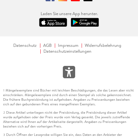
Laden Sie unsere App herunter.
Datenschutz
AGB
Impressum
Widerrufsbelehrung
Datenschutzeinstellungen
Mängelexemplare sind Bücher mit leichten Beschädigungen, die das Lesen aber nicht
1
einschränken. Mängelexemplare sind durch einen Stempel als solche gekennzeichnet.
Die frühere Buchpreisbindung ist aufgehoben. Angaben zu Preissenkungen beziehen
sich auf den gebundenen Preis eines mangelfreien Exemplars.
Diese Artikel unterliegen nicht der Preisbindung, die Preisbindung dieser Artikel
2
wurde aufgehoben oder der Preis wurde vom Verlag gesenkt. Die jeweils zutreffende
Alternative wird Ihnen auf der Artikelseite dargestellt. Angaben zu Preissenkungen
beziehen sich auf den vorherigen Preis.
Durch Öffnen der Leseprobe willigen Sie ein, dass Daten an den Anbieter der
3