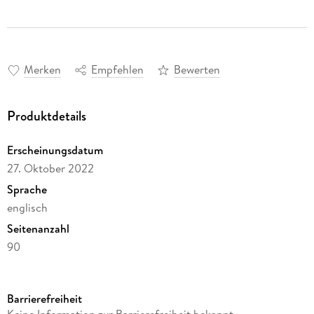
Merken
Empfehlen
Bewerten
Produktdetails
Erscheinungsdatum
27. Oktober 2022
Sprache
englisch
Seitenanzahl
90
Autor/Autorin
E L B Welch
Barrierefreiheit
Verlag/Hersteller