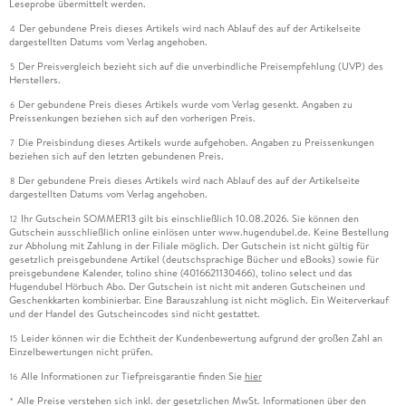
Leseprobe übermittelt werden.
Der gebundene Preis dieses Artikels wird nach Ablauf des auf der Artikelseite
4
dargestellten Datums vom Verlag angehoben.
Der Preisvergleich bezieht sich auf die unverbindliche Preisempfehlung (UVP) des
5
Herstellers.
Der gebundene Preis dieses Artikels wurde vom Verlag gesenkt. Angaben zu
6
Preissenkungen beziehen sich auf den vorherigen Preis.
Die Preisbindung dieses Artikels wurde aufgehoben. Angaben zu Preissenkungen
7
beziehen sich auf den letzten gebundenen Preis.
Der gebundene Preis dieses Artikels wird nach Ablauf des auf der Artikelseite
8
dargestellten Datums vom Verlag angehoben.
Ihr Gutschein SOMMER13 gilt bis einschließlich 10.08.2026. Sie können den
12
Gutschein ausschließlich online einlösen unter www.hugendubel.de. Keine Bestellung
zur Abholung mit Zahlung in der Filiale möglich. Der Gutschein ist nicht gültig für
gesetzlich preisgebundene Artikel (deutschsprachige Bücher und eBooks) sowie für
preisgebundene Kalender, tolino shine (4016621130466), tolino select und das
Hugendubel Hörbuch Abo. Der Gutschein ist nicht mit anderen Gutscheinen und
Geschenkkarten kombinierbar. Eine Barauszahlung ist nicht möglich. Ein Weiterverkauf
und der Handel des Gutscheincodes sind nicht gestattet.
Leider können wir die Echtheit der Kundenbewertung aufgrund der großen Zahl an
15
Einzelbewertungen nicht prüfen.
Alle Informationen zur Tiefpreisgarantie finden Sie
hier
16
Alle Preise verstehen sich inkl. der gesetzlichen MwSt. Informationen über den
*