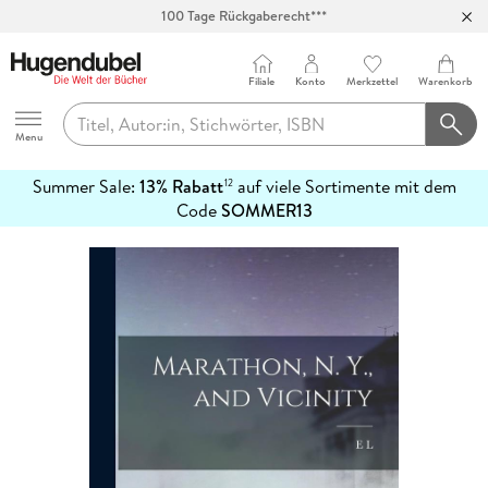
100 Tage Rückgaberecht***
Abholung in über 100 Filialen
Filiale
Konto
Merkzettel
Warenkorb
Hugendubel
Menu
Summer Sale:
13% Rabatt
auf viele Sortimente mit dem
12
mehr
Code
SOMMER13
erfahren